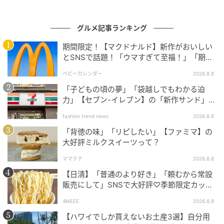
グルメ記事ランキング
期間限定！【マクドナルド】新作がおいしい
とSNSで話題！「ウマすぎて至福！」「期待
以上♡」
ベビーカレンダー
2026.8.8
「子どもの頃の夢」「袋越しでもわかる迫
力」【セブン-イレブン】の「新作サンド」に
ハマりそう！
もぐナビニュース
fashion trend news
2026.8.8
宮城県産小麦夏黄金を使用した中華麺に枕崎製造のか
「背徳の味」「リピしたい」【ファミマ】の
大好評ミルクスイーツって？
つお節のうまみをきかせたつゆを合わせたざる中華で
す。 ※東北地方の一部、新潟県の一部では取り扱いが
ママテナ
2026.8.8
ございません。 東北の一部で販売
【日清】「普通のより好き」「頼むから常設
販売にして」SNSで大好評♡季節限定カップ
ヌードルが発売中！
4MEEE
2026.8.8
ファミリーマート ぶっかけざる中華
【ハワイでしか買えないお土産3選】自分用