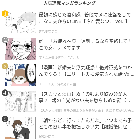
人気連載マンガランキング
最初に感じた違和感…普段マメに連絡をして
こない夫からのLINE【され妻なつこ Vol.1】
され妻なつこ
もぐナビニュース
#1 「お疲れ〜♡」遅刻するなら連絡して！
この女、ナメてます
福井名物のおろしそばを発売します。大根おろしをた
っぷりと使用しさっぱりと食べられます。コシのある
美人な友達は何でも許される
麺で食べ応えもあります。 カロリー：297kcal 【販売
【漫画】新婚夫に浮気疑惑！絶対証拠をつか
んでやる！【エリート夫に浮気された話 Vol.
地域】中部
1】
エリート夫に浮気された話
【スカッと漫画】双子の娘より飲み会が大
ファミリーマート 大盛 ぶっかけざる中華
事!? 親の自覚がない夫を懲らしめた話【第1
話】
【スカッと漫画】双子の娘より飲み会が大事!? 親の自覚がない夫を
懲らしめた話
「朝からどこ行ってたんだよ」いつまでも子
どもの習い事を把握しない夫【離婚後同居 Vo
l.1】
離婚後同居