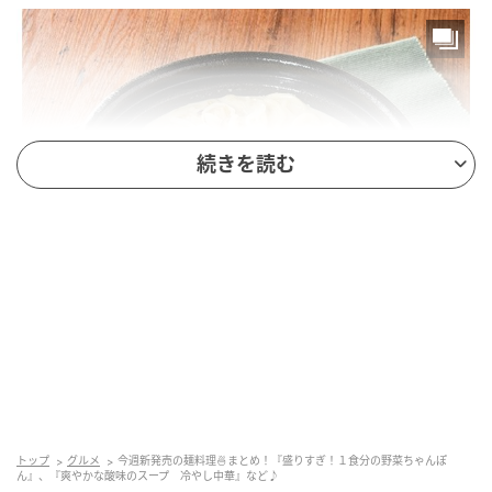
続きを読む
もぐナビニュース
麺重量が51％増量！※1食分の野菜が摂れる8種具材の
ちゃんぽん。 ※1日当たりの摂取量の目標350g以上 (厚
トップ
グルメ
今週新発売の麺料理🍜まとめ！『盛りすぎ！１食分の野菜ちゃんぽ
生労働省「健康日本21」より)
ん』、『爽やかな酸味のスープ 冷やし中華』など♪