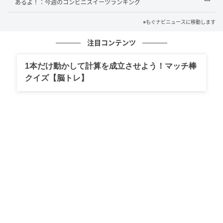
あるよ！：今週のコンビニスイーツランキング
つるんとした弾力のある麺に爽やかでクセになるよう
※もぐナビニュースに移動します
な酸味を効かせた冷やし中華です。チャーシュー、き
ゅうり、錦糸卵、もやし、紅生姜、わかめをトッピン
注目コンテンツ
グ。 沖縄で販売
1本だけ動かして計算を成立させよう！マッチ棒
クイズ【脳トレ】
ローソン たっぷりおろしの冷し越前おろしそ
ば