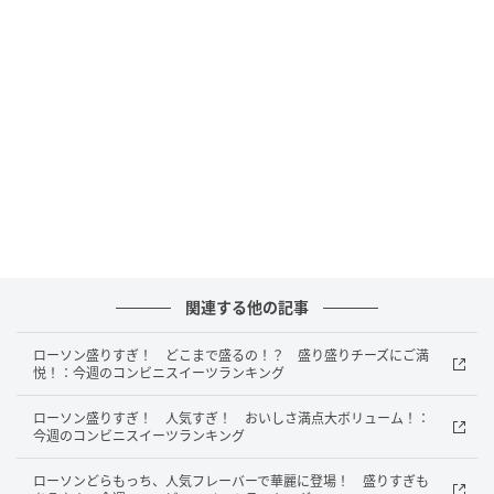
ファミリーマート 爽やかな酸味のスープ 冷や
し中華
関連する他の記事
ローソン盛りすぎ！ どこまで盛るの！？ 盛り盛りチーズにご満
悦！：今週のコンビニスイーツランキング
ローソン盛りすぎ！ 人気すぎ！ おいしさ満点大ボリューム！：
今週のコンビニスイーツランキング
ローソンどらもっち、人気フレーバーで華麗に登場！ 盛りすぎも
もぐナビニュース