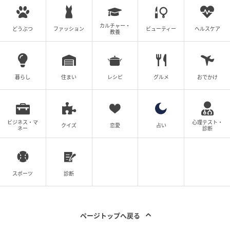
部では取り扱いがございません。 東北の一部で販売
カルチャー・
どうぶつ
ファッション
ビューティー
ヘルスケア
来週新発売の#麺料理
教養
セブン-イレブン 野菜タンメン
暮らし
住まい
レシピ
グルメ
おでかけ
ビジネス・マ
心理テスト・
クイズ
恋愛
占い
ネー
診断
スポーツ
診断
ページトップへ戻る