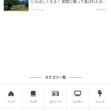
にもほしくなる！ 実際に贈って喜ばれたおす
すめはこれ！
リンネル.jp
2026.8.8
カテゴリ一覧
もぐナビニュース
小麦本来の自然な風味とつるみ・弾力を強化した三層
麺に枕崎製造のかつお節のうまみをきかせたつゆを合
トップ
マンガ
エピソード
エンタメ
トレンド
わせたざる中華です。 ※東北地方の一部、新潟県の一