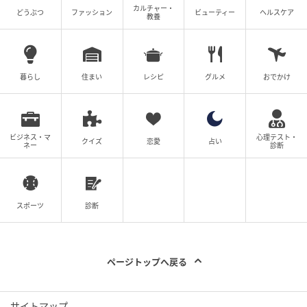
カルチャー・
どうぶつ
ファッション
ビューティー
ヘルスケア
教養
元記事で読む
暮らし
住まい
レシピ
グルメ
おでかけ
次の記事
上手な人ほど知っている「デニムで普通だけ
ビジネス・マ
心理テスト・
クイズ
恋愛
占い
ネー
診断
どキレイ」の作り方
の記事をもっとみる
スポーツ
診断
ページトップへ戻る
サイトマップ