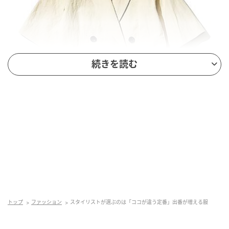
続きを読む
「そでに季節を投影」
半そでジャケット／STATE OFMIND（ゲストリスト）
トップ
ファッション
スタイリストが選ぶのは「ココが違う定番」出番が増える服
「半そでになるだけで、おのずとくだけた雰囲気。真
夏にも活躍する、風通しのいいリネン混。（出口さ