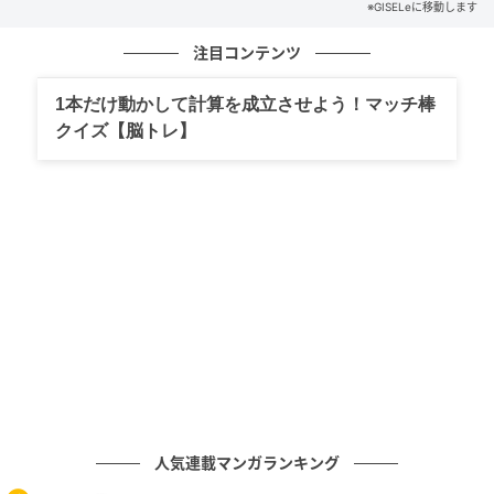
※GISELeに移動します
注目コンテンツ
1本だけ動かして計算を成立させよう！マッチ棒
クイズ【脳トレ】
「無意識でもメリハリよく」
人気連載マンガランキング
オールインワン／パサンド バイヌキテパ（スピック&