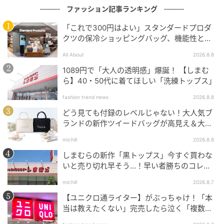
ファッション記事ランキング
「これで300円はよい」スタンダードプロダ
クツの保冷ショッピングバッグ、機能性とデ
ザインでネット大絶賛
All About
2026.8.8
1089円で「大人の透明感」爆誕！ 【しまむ
ら】40・50代に着てほしい「洗練トップス」
fashion trend news
2026.8.8
どう見ても付録のレベルじゃない！大人気ブ
ランドの新作ツイードバッグが高見え＆大容
量♡
michill
2026.8.8
しまむらの新作「黒トップス」今すぐ買わな
いと売り切れ早そう…！早い者勝ちのコレ買
いリスト
michill
2026.8.7
「経年変化も楽しめる」
【ユニクロ通ライター】がぶっちゃけ！「本
当は教えたくない」完売したら泣く「複数買
〈右〉ピンクストレートデニムパンツ（RHC限定）／
いアイテム」