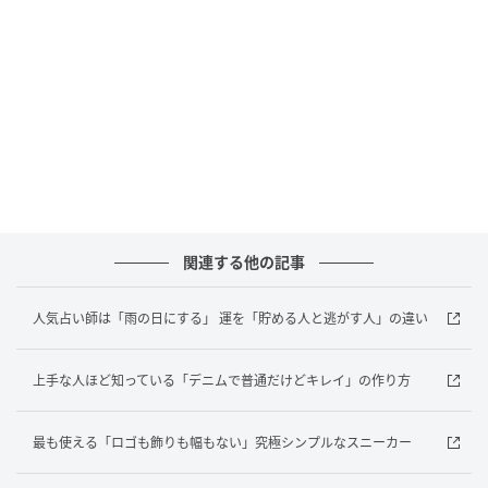
ん）」
「 品をくずさないさじ加減」
上質な風合いや、コンサバなシルエットを意識すれ
ば、飾り気のあるデザインもリアルに落とし込める。
関連する他の記事
人気占い師は「雨の日にする」 運を「貯める人と逃がす人」の違い
上手な人ほど知っている「デニムで普通だけどキレイ」の作り方
最も使える「ロゴも飾りも幅もない」究極シンプルなスニーカー