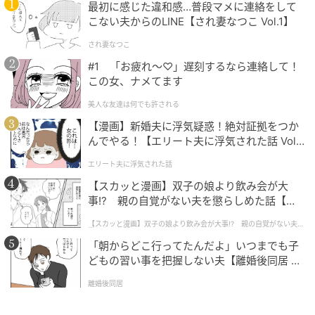
最初に感じた違和感…普段マメに連絡をして
スパン ルミネ有楽町） 「白黒だからふだん柄を着ない
こない夫からのLINE【され妻なつこ Vol.1】
私でもキュンと。胸下の切り替えで脚も長く。（船戸
さん）」
され妻なつこ
#1 「お疲れ〜♡」遅刻するなら連絡して！
この女、ナメてます
美人な友達は何でも許される
【漫画】新婚夫に浮気疑惑！絶対証拠をつか
んでやる！【エリート夫に浮気された話 Vol.
探し求めていた理想の色み
1】
エリート夫に浮気された話
好みの色であることは大前提。そこからさらに踏み込
【スカッと漫画】双子の娘より飲み会が大
んだ「色み」へのこだわりが稼働率を大きく左右。素
事!? 親の自覚がない夫を懲らしめた話【第1
材特有のニュアンスも味方につけて。
話】
【スカッと漫画】双子の娘より飲み会が大事!? 親の自覚がない夫を
懲らしめた話
「朝からどこ行ってたんだよ」いつまでも子
どもの習い事を把握しない夫【離婚後同居 Vo
l.1】
離婚後同居