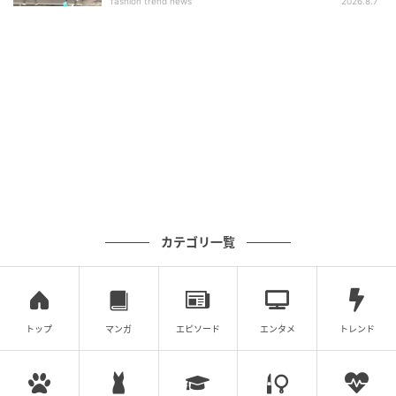
fashion trend news
2026.8.7
RH ヴィンテージ（RHC ロンハーマン） 「にごりのな
いキレイな発色が好み。デニムなら必然的にカジュア
ルに落とし込めます。（樋口さん）」
（服のプライスなど詳細へ）
≫【全20アイテムの一覧へ】 多くの服の中から「スタ
イリストに選ばれた」試しがいのある服
カテゴリ一覧
トップ
マンガ
エピソード
エンタメ
トレンド