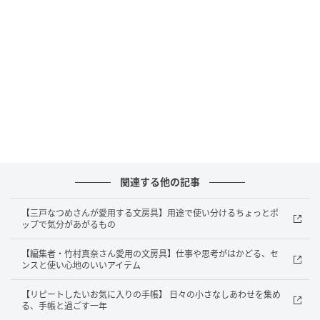
小さな「できた」がうれしい。ハビットトラッカーで続ける、わたしの習慣
づくり の画像
今年の手帳の後ろに、ハビットトラッカーがついてい
たので、実際に目標を書きはじめたことがきっかけで
した。
関連する他の記事
チェックが増えるたび、うれしくなる
【三戸なつめさんが愛用する文房具】用途で使い分けるちょっとポ
ップで気分があがるもの
毎日続けていると、チェックの数が増え、達成感があ
【編集者・竹村真奈さん愛用の文房具】仕事や思考がはかどる、セ
りました。
ンスと使い心地のいいアイテム
そして「明日もがんばるぞ〜」とモチベーションも上
【リピートしたいお気に入りの手帳】 日々の小さなしあわせを集め
がります。
る、手帳と過ごす一年