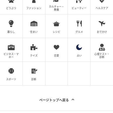
づくり の画像
カルチャー・
どうぶつ
ファッション
ビューティー
ヘルスケア
教養
もちろん、できなかった日もあります。
でも、できなかった日により、できた日に目を向ける
ようになり、「今月は先月よりもできた！」と、ほん
のすこしの変化も喜べるようになりました。
暮らし
住まい
レシピ
グルメ
おでかけ
続けるために大切にしていること
ビジネス・マ
心理テスト・
クイズ
恋愛
占い
ネー
診断
今続いているのは、お風呂上がりのストレッチと軽い
筋トレ、そして早起き。 でも完璧ではなく、できない
日もあったり、いつもより簡単に済ませる日もありま
スポーツ
診断
す。
ページトップへ戻る