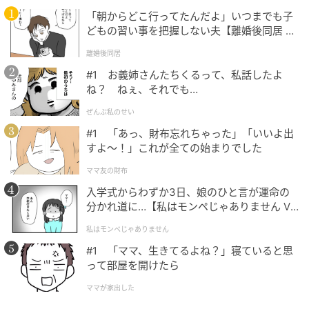
もついてきました。
「朝からどこ行ってたんだよ」いつまでも子
どもの習い事を把握しない夫【離婚後同居 Vo
l.1】
がんばったあとの、小さなご褒美
離婚後同居
#1 お義姉さんたちくるって、私話したよ
ね？ ねぇ、それでも…
毎日向き合うのは、習慣になるまでちょっと大変。
すこし続いたら、ご褒美があるとうれしいですよね。
ぜんぶ私のせい
最初のうちは続けるため、1週間ごとにご褒美がありま
#1 「あっ、財布忘れちゃった」「いいよ出
すよ〜！」これが全ての始まりでした
した。
ママ友の財布
入学式からわずか3日、娘のひと言が運命の
分かれ道に…【私はモンペじゃありません Vo
l.1】
私はモンペじゃありません
#1 「ママ、生きてるよね？」寝ていると思
って部屋を開けたら
ママが家出した