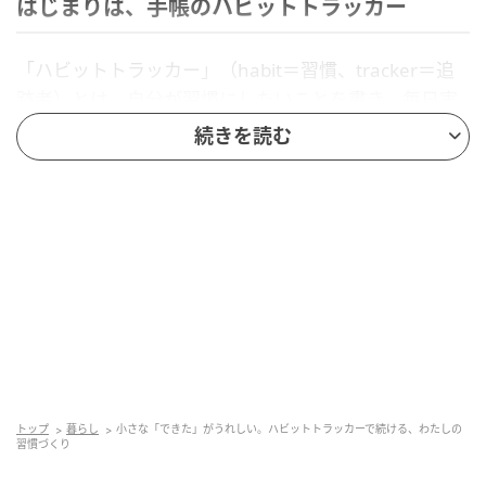
はじまりは、手帳のハビットトラッカー
「ハビットトラッカー」（habit＝習慣、tracker＝追
跡者）とは、自分が習慣にしたいことを書き、毎日実
行できたかを記録するチェックリストのことです。 習
続きを読む
慣にしたいことを実行できた日には、チェックを入れ
ていきます。
トップ
暮らし
小さな「できた」がうれしい。ハビットトラッカーで続ける、わたしの
習慣づくり