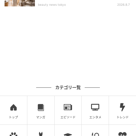
ます。
beauty news tokyo
2026.8.7
続けられた日をカウントしてみると、意外と続いてい
ることに気づいてうれしくなります。
カテゴリ一覧
トップ
マンガ
エピソード
エンタメ
トレンド
小さな「できた」がうれしい。ハビットトラッカーで続ける、わたしの習慣