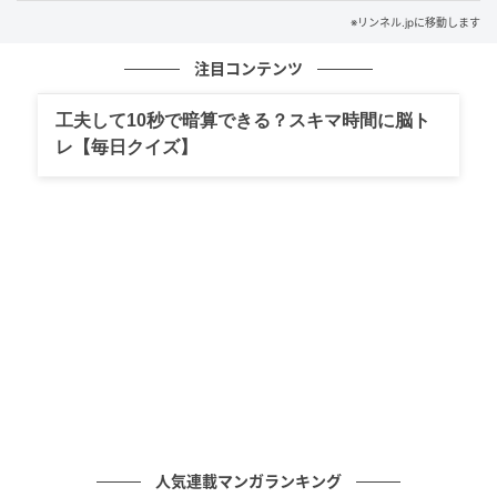
※リンネル.jpに移動します
注目コンテンツ
工夫して10秒で暗算できる？スキマ時間に脳ト
レ【毎日クイズ】
小さな「できた」がうれしい。ハビットトラッカーで続ける、わたしの習慣
づくり の画像
今まではなかなか続かなかったことが、すこしずつ続
くようになり、「できた！」ということによって自信
人気連載マンガランキング