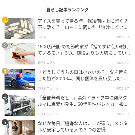
暮らし記事ランキング
アイスを買って帰る時、保冷剤は上に置く？
下に敷く？ ロッテに聞いた「溶けにくい持
ち帰り方」
grape
2026.8.7
小さな「できた」がうれしい。ハビットトラッカーで続ける、わたしの習慣
づくり の画像
1500万円貯めた節約家が「捨てずに使い続け
ているモノ」3つ。値段よりも大切にしてい
すきなおやつ、あの本を読もう、カフェに行こう、な
ること
暮らしニスタ
2026.8.7
ど、自分がよろこぶものを準備してがんばっていまし
「どうしてうちの車は小さいの？」父を困ら
た。
せた娘が2020年、同じ個体を買い戻した“意
ハビットトラッカーにチェックがたまると、ご褒美も
外なワケ”
TRILL ニュース
2026.8.7
あるので、がんばれる日がぐんと増えました。
「全部無料だと…」県外ドライブ中に突然ク
ルマに異変が発生…50代男性がレッカー搬送
で思い知った“誤算”
月末は、自分を振り返る時間
TRILL ニュース
2026.8.7
なぜか毎日ご機嫌な人はここが違う。メンタ
ルが安定している人の３つの習慣
1ヶ月ごとに振り返ると同時に、来月の目標も決めてい