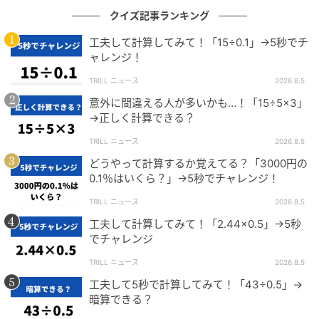
クイズ記事ランキング
まとめ
工夫して計算してみて！「15÷0.1」→5秒でチ
ャレンジ！
時間を「時間と分」に直すときは、小数部分だけを60
倍して分に変換します。
TRILL ニュース
2026.8.5
意外に間違える人が多いかも…！「15÷5×3」
小数部分をそのまま分と考えないことが大切です。
→正しく計算できる？
TRILL ニュース
2026.8.5
時間は60進法で表されることを意識して、正しく単位
どうやって計算するか覚えてる？「3000円の
換算できるようになりましょう。
0.1％はいくら？」→5秒でチャレンジ！
※当メディアでご紹介する数学関連記事においては、
TRILL ニュース
2026.8.5
複数の解法をもつものもございます。
工夫して計算してみて！「2.44×0.5」→5秒
あくまでも一例のご紹介に留まることを、ご了承くだ
でチャレンジ
さい。
TRILL ニュース
2026.8.5
工夫して5秒で計算してみて！「43÷0.5」→
暗算できる？
文（編集）：SAJIMA