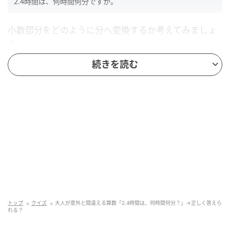
2.4時間は、何時間何分ですか。
小数部分をどのように分へ変換するか考えてみましょ
う。
続きを読む
解説
今回の問題の答えは「2時間24分」です。
まず、整数部分と小数部分に分けて考えます。
2.4時間
=2時間+0.4時間
トップ
クイズ
大人が意外と間違える算数「2.4時間は、何時間何分？」→正しく答えら
れる？
整数部分の2は、そのまま2時間です。