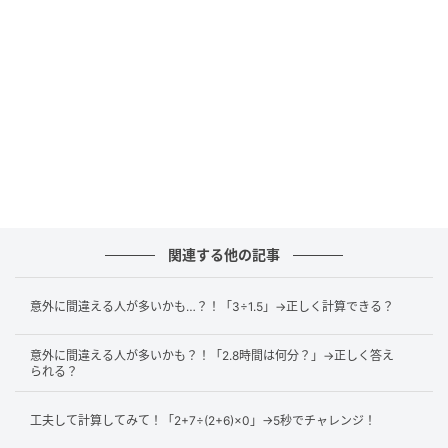
次に、小数部分の0.4時間を分に直します。
1時間は60分なので、
0.4×60
=24
となります。
関連する他の記事
したがって、
意外に間違える人が多いかも…？！「3÷1.5」→正しく計算できる？
0.4時間=24分
意外に間違える人が多いかも？！「2.8時間は何分？」→正しく答え
られる？
です。
工夫して計算してみて！「2+7÷(2+6)×0」→5秒でチャレンジ！