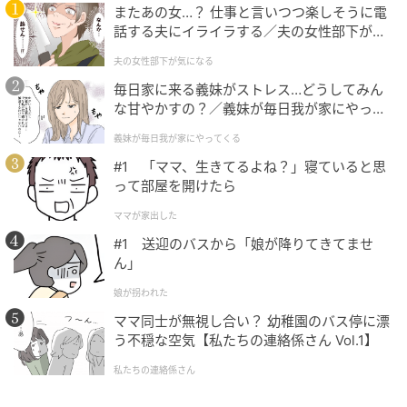
必要があります。
またあの女…？ 仕事と言いつつ楽しそうに電
話する夫にイライラする／夫の女性部下が気
例えば、
になる（1）【夫婦の危機 まんが】
夫の女性部下が気になる
毎日家に来る義妹がストレス…どうしてみん
な甘やかすの？／義妹が毎日我が家にやって
2.5時間
くる（1）【義父母がシンドイんです！ まん
義妹が毎日我が家にやってくる
=2時間30分
が】
#1 「ママ、生きてるよね？」寝ていると思
って部屋を開けたら
ママが家出した
1.2時間
=1時間12分
#1 送迎のバスから「娘が降りてきてませ
ん」
となります。
娘が拐われた
ママ同士が無視し合い？ 幼稚園のバス停に漂
小数部分をそのまま分にするのではなく、「60を掛け
う不穏な空気【私たちの連絡係さん Vol.1】
る」という手順を覚えておきましょう。
私たちの連絡係さん