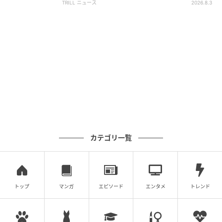
TRILL ニュース
2026.8.3
日本国内外の学校、学習塾で数学・理科の講師として
幼児から高校生までを指導。現在はフリーランスとし
て独立し、オンラインを中心に授業を展開している。
子供への学習指導だけでなく、大人向けの数学講座も
開講し、算数・数学の楽しさを広く伝える活動を行っ
ている。日本数学検定協会認定「数学インストラクタ
ー」
スピード勝負！他の問題にも挑戦しよう！
【脳トレ】角度を求める方法、覚えてる？→意外と忘
カテゴリ一覧
【脳トレ】角度を求める方法、覚えてる？→意外
れがちな『図形問題』特集
と忘れがちな『図形問題』特集
次の記事
トップ
マンガ
エピソード
エンタメ
トレンド
#1 送迎のバスから「娘が降りてきてませ
ん」