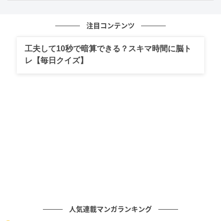
よって、
注目コンテンツ
2.4時間
工夫して10秒で暗算できる？スキマ時間に脳ト
=2時間24分
レ【毎日クイズ】
となります。
よくある間違い
「2.4時間」を、そのまま「2時間40分」と考えてしま
うのは誤りです。
これは、小数の「0.4」を40分と考えてしまっているた
めです。
人気連載マンガランキング
時間は60進法なので、小数部分は60を掛けて分に直す