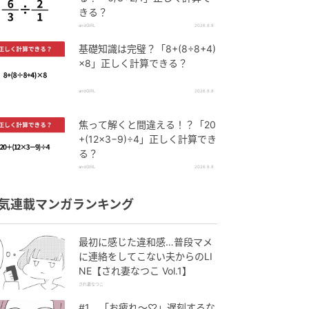
きる？
andGIRL
2026.8.8
基礎知識は完璧？「8+(8÷8+4)
×8」正しく計算できる？
andGIRL
2026.8.8
焦って解くと間違える！？「20
+(12×3−9)÷4」正しく計算でき
る？
andGIRL
2026.8.8
気連載マンガランキング
最初に感じた違和感…普段マメ
に連絡をしてこない夫からのLI
NE【され妻なつこ Vol.1】
され妻なつこ
#1 「お疲れ〜♡」遅刻するな