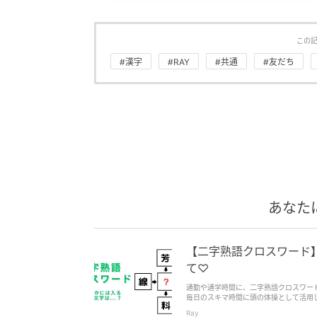
この
#漢字
#RAY
#共通
#友だち
あなた
【二字熟語クロスワード
て♡
通勤や通学時間に、二字熟語クロスワー
毎日のスキマ時間に頭の体操として活用
Ray