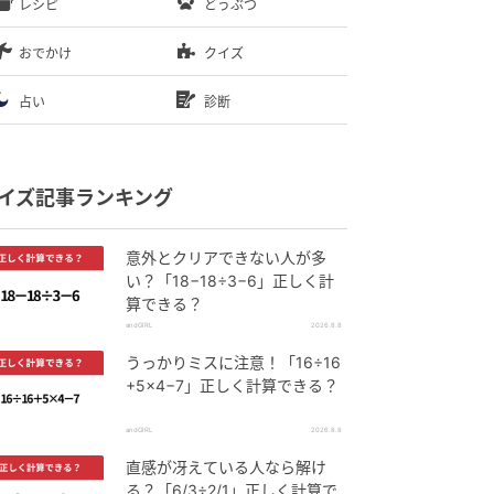
レシピ
どうぶつ
おでかけ
クイズ
占い
診断
イズ記事ランキング
意外とクリアできない人が多
い？「18−18÷3−6」正しく計
算できる？
andGIRL
2026.8.8
うっかりミスに注意！「16÷16
+5×4−7」正しく計算できる？
andGIRL
2026.8.8
直感が冴えている人なら解け
る？「6/3÷2/1」正しく計算で