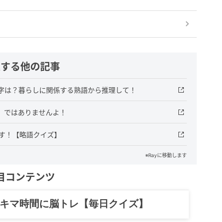
連する他の記事
漢字は？暮らしに関係する熟語から推理して！
」ではありませんよ！
です！【略語クイズ】
※Rayに移動します
目コンテンツ
スキマ時間に脳トレ【毎日クイズ】