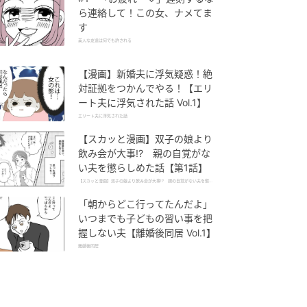
ら連絡して！この女、ナメてま
す
美人な友達は何でも許される
【漫画】新婚夫に浮気疑惑！絶
対証拠をつかんでやる！【エリ
ート夫に浮気された話 Vol.1】
エリート夫に浮気された話
【スカッと漫画】双子の娘より
飲み会が大事!? 親の自覚がな
い夫を懲らしめた話【第1話】
【スカッと漫画】双子の娘より飲み会が大事!? 親の自覚がない夫を懲ら
しめた話
「朝からどこ行ってたんだよ」
いつまでも子どもの習い事を把
握しない夫【離婚後同居 Vol.1】
離婚後同居