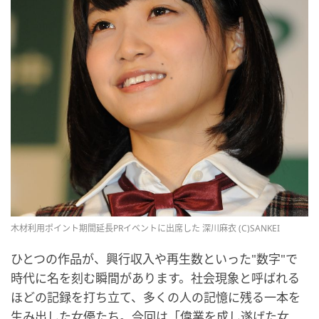
木材利用ポイント期間延長PRイベントに出席した 深川麻衣 (C)SANKEI
ひとつの作品が、興行収入や再生数といった"数字"で
時代に名を刻む瞬間があります。社会現象と呼ばれる
ほどの記録を打ち立て、多くの人の記憶に残る一本を
生み出した女優たち。今回は「偉業を成し遂げた女