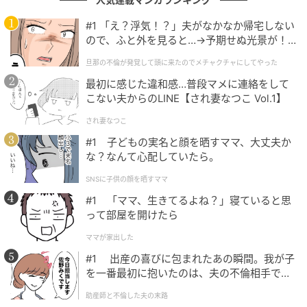
移しながら、表現者としての幅を広げていきました。
#1 「え？浮気！？」夫がなかなか帰宅しない
ので、ふと外を見ると…→予期せぬ光景が！
｜旦那の不倫が発覚して頭に来たのでメチャ
日テレドラマ歴代1位！配信記録を塗り替えた
旦那の不倫が発覚して頭に来たのでメチャクチャにしてやった
クチャにしてやった
『良いこと悪いこと』
最初に感じた違和感…普段マメに連絡をして
こない夫からのLINE【され妻なつこ Vol.1】
深川さんの近年の代表作が、2025年に日本テレビ系で
され妻なつこ
放送されたドラマ『良いこと悪いこと』です。間宮祥
#1 子どもの実名と顔を晒すママ、大丈夫か
太朗さんと新木優子さんが主演を務めた群像ミステリ
な？なんて心配していたら。
ーで、見逃し配信サービスTVerの再生回数で、
日本テ
SNSに子供の顔を晒すママ
レビのレギュラードラマ歴代1位を記録
し、TVer再生
#1 「ママ、生きてるよね？」寝ていると思
回数の日テレドラマ歴代ベスト5をこの1作で独占する
って部屋を開けたら
という結果を残しました。
ママが家出した
深川さんが演じたのは、主人公・園子と同期で「週刊
#1 出産の喜びに包まれたあの瞬間。我が子
を一番最初に抱いたのは、夫の不倫相手でし
アポロ」の記者を務める東雲晴香。出演にあたって、
た。
深川さんはこの作品の手応えをこう語っています。
助産師と不倫した夫の末路