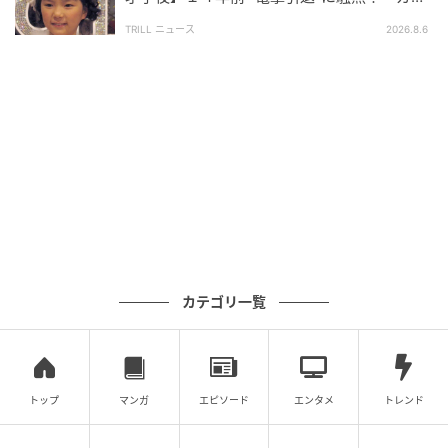
で悲しい」惜しまれる“逸材”
川さんは役ごとの手探りを積み重ねてきました。同世
TRILL ニュース
2026.8.6
代として物語に入り込んだ東雲晴香という記者役は、
TVer日テレ歴代1位という記録を内側から支えた一角
です。
モデルオーディションから乃木坂46、そして女優へ
——場を移すたびに、MVの現場で知ったという映像の
楽しさへ近づいてきた歩みでもあります。簡単に手応
えを口にしない人が、配信時代を象徴する話題作の一
員になった――その続きを、『Tokyo middle 30』でも
見届けたいと思います。
カテゴリ一覧
※記事は執筆時点の情報です
次の記事
トップ
マンガ
エピソード
エンタメ
トレンド
＃1 夫「保育園に受かるなんて普通っしょ」
全く話を聞いていない無自覚夫を捨てるまで