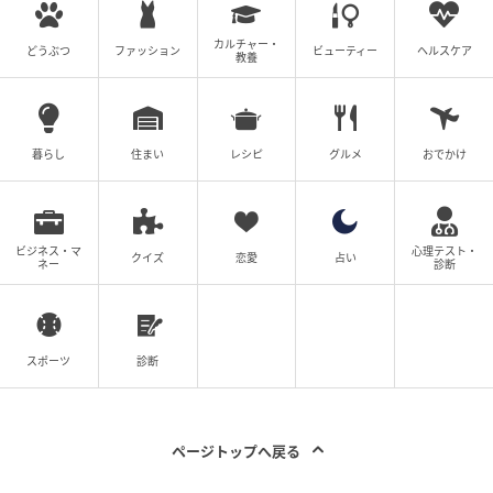
醍醐味をより深く味わえる展開に仕上がっているとい
えるでしょう。
カルチャー・
どうぶつ
ファッション
ビューティー
ヘルスケア
教養
※記事は執筆時点の情報です
暮らし
住まい
レシピ
グルメ
おでかけ
次の記事
#1 子どもの実名と顔を晒すママ、大丈夫か
な？なんて心配していたら。
ビジネス・マ
心理テスト・
クイズ
恋愛
占い
ネー
診断
の記事をもっとみる
スポーツ
診断
ページトップへ戻る