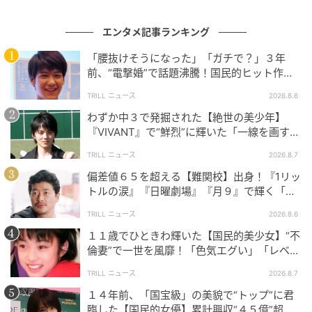
第1クールの配信で国内外から大きな関心を集めた『刃
牙道』は、
第2クールが2026年6月18日よりNetflixで
エンタメ記事ランキング
世界独占配信を開始しました
。14話から25話までが一
「腰抜けそうになった」「ガチで？」３年
挙配信され、新たな戦いの幕開けに期待が高まってい
前、“電撃婚”で話題沸騰！国民的ヒット作
『逃げ恥』で異彩放った【国宝級イケメン】
ます。
TRILL ニュース
2026.8.6
わずか中３で発掘された【絶世の美少年】
物語では、伝説の剣豪・宮本武蔵（CV：内田直哉）を
『VIVANT』で“鮮烈”に輝いた「一線を画す」
中心に、愚地独歩、烈海王、渋川剛気ら地下闘技場の
イケメン俳優
TRILL ニュース
2026.8.7
戦士たちとの激闘が描かれます。範馬刃牙（CV：島﨑
偏差値６５を超える【難関校】出身！『1リッ
信長）をはじめとする個性豊かな面々が繰り広げる、
トルの涙』『日曜劇場』『月９』で輝く「別
一歩も引かない攻防は本シリーズならではの見どころ
格」の名優
です。あわせて第2クールのメインPVも公開され、作
TRILL ニュース
2026.8.6
品への期待をさらに高める内容となっています。
１１歳でひときわ輝いた【国民的美少女】“不
倫妻”で一世を風靡！「色気エグい」「レベ
チ」日本中を虜にする『美人女優』
音楽面では、オープニングテーマにChevonの「六ノ
TRILL ニュース
2026.8.7
輪」、エンディングテーマに三代目 J SOUL BROTHERS
１４年前、「国宝級」の美貌で“トップ”に君
の「KATANA」が起用されました。映像と楽曲が重な
臨した【国民的女優】累計興収“４５億”超