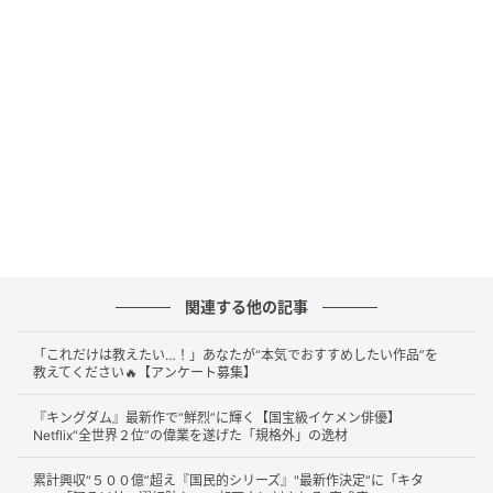
出演：島﨑信長（範馬刃牙 役）、大塚明夫（範馬勇
次郎 役）、内田直哉（宮本武蔵 役）、辻親八（徳川
光成 役）、小山力也（烈海王 役）
徳川光成（CV：
辻親八
）の研究所では、伝説の剣豪・
宮本武蔵（CV：
内田直哉
）を現世によみがえらせる実
験が進められます。その存在は、地下闘技場最強を目
指す範馬刃牙（CV：
島﨑信長
）をはじめ、烈海王
（CV：
小山力也
）ら屈強な戦士たちを新たな戦いへと
導いていきます。時代を超えて現代に現れた宮本武蔵
関連する他の記事
と格闘家たちが激突する、壮大な物語です。
「これだけは教えたい…！」あなたが“本気でおすすめしたい作品”を
教えてください🔥【アンケート募集】
「世界でも支持された」Netflix世界2位の偉業
『キングダム』最新作で“鮮烈”に輝く【国宝級イケメン俳優】
Netflix“全世界２位”の偉業を遂げた「規格外」の逸材
『刃牙』シリーズは、長年にわたり多くの読者に支持
累計興収“５００億”超え『国民的シリーズ』"最新作決定”に「キタ
され、
累計発行部数1億部を突破
した人気作品です。そ