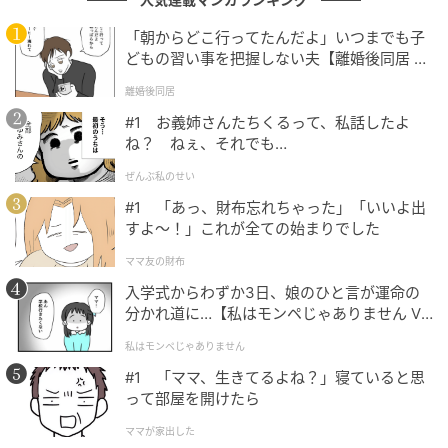
っていることが、世界的な広がりにつながった一因と
「朝からどこ行ってたんだよ」いつまでも子
考えられます。
どもの習い事を把握しない夫【離婚後同居 Vo
l.1】
離婚後同居
SNS上では、「ネトフリ入って正解」「感無量」など
称賛の声が相次いでいます。また、新作をきっかけに
#1 お義姉さんたちくるって、私話したよ
ね？ ねぇ、それでも…
過去シリーズや関連作品まで見返しているという反応
もあり、シリーズ全体への根強い支持がうかがえま
ぜんぶ私のせい
す。
#1 「あっ、財布忘れちゃった」「いいよ出
すよ〜！」これが全ての始まりでした
累計発行部数1億部という原作の実績に加え、
Netflix
ママ友の財布
世界第2位・日本ランキング3位という具体的な成果
を
入学式からわずか3日、娘のひと言が運命の
残したことは、『刃牙道』が国内外で幅広く支持され
分かれ道に…【私はモンペじゃありません Vo
ている理由のひとつといえるでしょう。
l.1】
私はモンペじゃありません
#1 「ママ、生きてるよね？」寝ていると思
って部屋を開けたら
「待ち遠しかった」新章配信に熱狂
ママが家出した