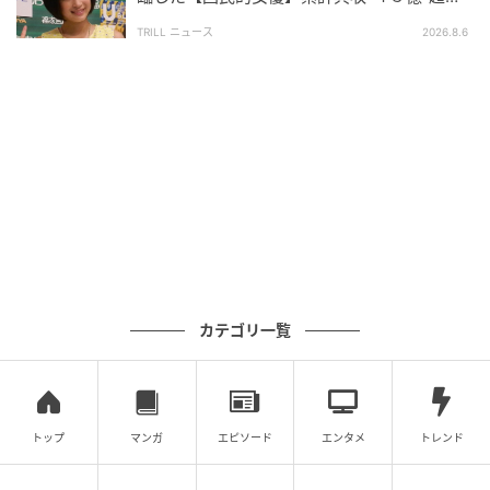
ることで、作品の雰囲気をより印象深く体感できる仕
え！偉業を遂げた「天才的」逸材
TRILL ニュース
2026.8.6
上がりになっている点も、注目ポイントのひとつで
す。
SNS上では、第2クールの配信開始を歓迎する声が見ら
れるほか、「待ち望んでた」「キターーー！」「待っ
てました！」「続きがついに始まった」と受け止める
反応もあります。
作画の完成度を称える声や、キャラ
クターの戦い・信念・セリフに引き込まれたといった
意見も見られ
、オープニングテーマへの好意的なコメ
ントも寄せられています。映像から音楽まで、作品全
カテゴリ一覧
体の完成度を評価する声がうかがえます。
世界ランキングで実績を残した第1クールに続き、第2
クールでは宮本武蔵を中心とした新たな激闘が本格的
トップ
マンガ
エピソード
エンタメ
トレンド
に展開されます。迫力あるバトルとキャラクターそれ
ぞれの信念がぶつかり合う物語として、『刃牙道』の