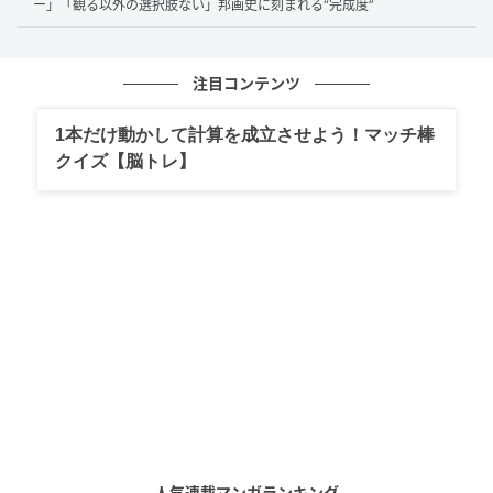
ー」「観る以外の選択肢ない」邦画史に刻まれる“完成度”
の系譜を受け継ぐアニメ『刃牙道』は、Netflixで世界
独占配信が始まると国内外から関心を集め、作品の存
注目コンテンツ
在感をあらためて示しました。
1本だけ動かして計算を成立させよう！マッチ棒
特に大きな話題となったのが、
Netflix週間グローバル
クイズ【脳トレ】
TOP10（非英語シリーズ）で世界第2位
を獲得したこ
とです。
日本のNetflix週間視聴ランキングでもシリー
ズ部門3位にランクイン
しており、海外だけでなく国内
でも幅広い層に楽しまれていることがうかがえます。
こうした数字は、長年愛されてきた原作の人気に加
え、アニメ化によって新たな視聴者層へ魅力が届いた
結果といえるでしょう。
原作は板垣恵介さんによる『刃牙道』で、アニメでは
迫力あるバトルや個性的なキャラクターの対峙が映像
として描かれています。シリーズを知るファンはもち
ろん、Netflixで初めて触れた方でも楽しめる構成とな
人気連載マンガランキング