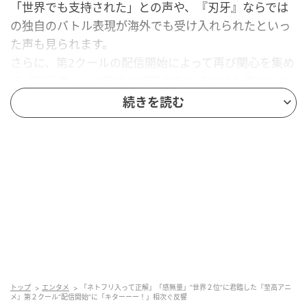
「世界でも支持された」との声や、『刃牙』ならでは
の独自のバトル表現が海外でも受け入れられたといっ
た声も見られます。
さらに、第2クールの配信開始によって再び関心を集め
る『刃牙道』。世界中の視聴者を引きつけた理由とは
何だったのでしょうか。
続きを読む
※本記事は、筆者個人の感想をもとに作品選定・制作
された記事です
※一部、ストーリーや役柄に関するネタバレを含みま
す
あらすじ
作品名（配信）：アニメ『刃牙道』（Netflix）
放送開始：第1クール：2026年2月26日～、第2クー
トップ
エンタメ
「ネトフリ入って正解」「感無量」“世界２位”に君臨した『至高アニ
メ』第２クール“配信開始”に「キターーー！」相次ぐ反響
ル：2026年6月18日～