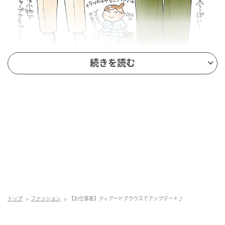
続きを読む
出典：シティリビングWeb
Tirered blouse
1枚で華やかさと体型カバーがかなうティアードブラウ
ス。黒や紺色なら甘さを抑えられて気後れナシ！ベー
ジュなど明るい色のワントーンコーデもステキです。
ボトムスはパンツ！テーパードやセミワイドで。
・チュニック丈より短めのほうが今っぽい（イラスト
トップ
ファッション
【お仕事着】ティアードブラウスでアップデート♪
右側）