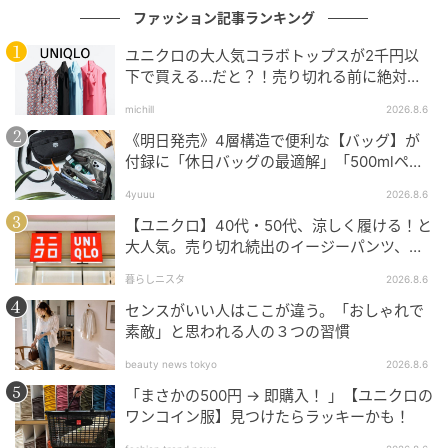
ファッション記事ランキング
ユニクロの大人気コラボトップスが2千円以
下で買える…だと？！売り切れる前に絶対買
い！
michill
2026.8.6
《明日発売》4層構造で便利な【バッグ】が
付録に「休日バッグの最適解」「500mlペッ
トボトルも入る」
4yuuu
2026.8.6
【ユニクロ】40代・50代、涼しく履ける！と
大人気。売り切れ続出のイージーパンツ、買
ってみた！
暮らしニスタ
2026.8.6
センスがいい人はここが違う。「おしゃれで
素敵」と思われる人の３つの習慣
beauty news tokyo
2026.8.6
「まさかの500円 → 即購入！ 」【ユニクロの
ワンコイン服】見つけたらラッキーかも！