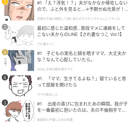
#1 「え？浮気！？」夫がなかなか帰宅しない
ので、ふと外を見ると…→予期せぬ光景が！
｜旦那の不倫が発覚して頭に来たのでメチャ
旦那の不倫が発覚して頭に来たのでメチャクチャにしてやった
クチャにしてやった
最初に感じた違和感…普段マメに連絡をして
こない夫からのLINE【され妻なつこ Vol.1】
され妻なつこ
#1 子どもの実名と顔を晒すママ、大丈夫か
な？なんて心配していたら。
SNSに子供の顔を晒すママ
#1 「ママ、生きてるよね？」寝ていると思
って部屋を開けたら
ママが家出した
#1 出産の喜びに包まれたあの瞬間。我が子
を一番最初に抱いたのは、夫の不倫相手でし
た。
助産師と不倫した夫の末路