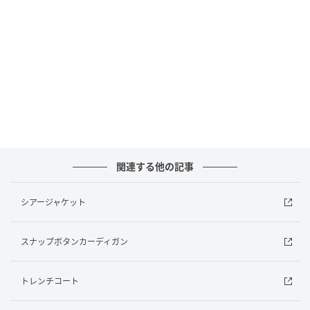
・OFFはデニムで水色ワントーンコーデ（イラスト中
央）
・端正な小物でシャープさをプラス（イラスト左側）
進藤 やす子Yasuko Shindo
雑誌や広告等で活躍中の、おしゃれが大好きなイラス
トレーター。商品開発に携わることも。著書に「アラ
フォー女性のスタメンアイテム、見つけた!」
関連する他の記事
（KADOKAWA）、「進藤やす子のファッションダイア
リー」（宝島社）、新著に「簡単におしゃれ度UP! 大
シアージャケット
人の着こなしルール」
スナップボタンカーディガン
元記事で読む
次の記事
トレンチコート
実際に着てサイズを確認したい人が多数？