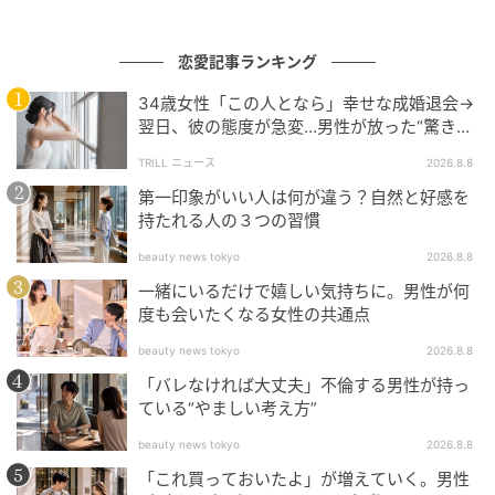
ということで、ここははっきりと夫に「嫌だ」と伝え
恋愛記事ランキング
てみてはいかがですか？ その趣味仲間の女性と二人き
りでやり取りをするのをやめてほしいと素直に話して
34歳女性「この人となら」幸せな成婚退会→
翌日、彼の態度が急変…男性が放った“驚きの
みましょう。
一言”に「誰も信じることができません」
TRILL ニュース
2026.8.8
第一印象がいい人は何が違う？自然と好感を
持たれる人の３つの習慣
beauty news tokyo
2026.8.8
一緒にいるだけで嬉しい気持ちに。男性が何
度も会いたくなる女性の共通点
beauty news tokyo
2026.8.8
「バレなければ大丈夫」不倫する男性が持っ
ている“やましい考え方”
出典：stock.adobe.com
beauty news tokyo
2026.8.8
「これ買っておいたよ」が増えていく。男性
嫉妬してしまう自分が悪いのではなく、嫉妬してしま