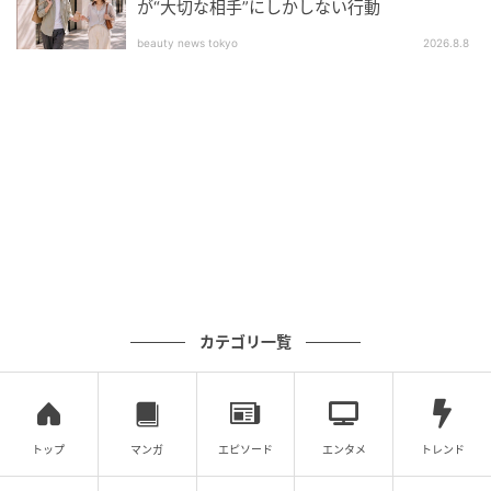
が“大切な相手”にしかしない行動
う状況にしている夫が悪いんです。どうか自分を責め
ず、率直に気持ちを伝えましょう。
beauty news tokyo
2026.8.8
そのときに、夫を責めるような感じで伝えるのではな
く、「自分は悲しい」「辛い」などと自分の感情を伝
えるのがポイントです。
こういうときに相手を責めると反発される可能性が高
いです。ですから、そもそもどういう感情を抱いてし
まうのか、自分を主語にして伝えると相手の心に響き
やすいですよ。
カテゴリ一覧
「趣味仲間」というキーワードが、まるで免罪符のよ
うに使われていますが、実際やっていることは女性と
二人きりのスマホのやり取りですよね。それって、嫌
ですよね。
トップ
マンガ
エピソード
エンタメ
トレンド
嫌なら嫌でいいんです。無理に受け入れようとせず、