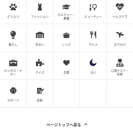
正直になりましょう。夫婦二人だけの時間をしっかり
確保して、話し合ってみてはいかがですか？
カルチャー・
どうぶつ
ファッション
ビューティー
ヘルスケア
教養
趣味仲間複数人のやり取りはいいけど、その女性と二
人きりでのやり取りはやめてほしいんですよね。それ
ならそうと伝えましょう。
暮らし
住まい
レシピ
グルメ
おでかけ
最後になりますが、ご相談者さんは夫に対して寛容に
なろうとしすぎているように感じました。そのため
ビジネス・マ
心理テスト・
クイズ
恋愛
占い
に、自分の本音を押し殺して我慢しているように私に
ネー
診断
は見えます。
それもすごく優しくて素敵ですが、嫌なことは嫌だと
スポーツ
診断
自分に素直になって、表現することもとても大事なこ
とだと思いますよ。
ページトップへ戻る
夫婦関係をこれから心地よく続けていくためにも、今