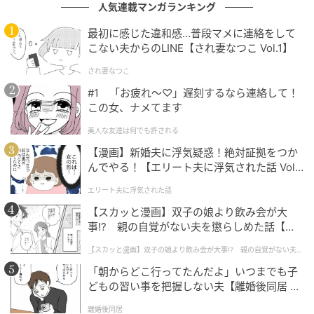
だと考えます。
人気連載マンガランキング
最初に感じた違和感…普段マメに連絡をして
そもそも、浮気とはどのラインからそう呼ぶのかを考
こない夫からのLINE【され妻なつこ Vol.1】
えてみましょう。二人きりで出かけたら？ 手を繋いだ
され妻なつこ
ら？ キスをしたら？ そう考えると、浮気の定義ってか
#1 「お疲れ〜♡」遅刻するなら連絡して！
なり曖昧ではありませんか？
この女、ナメてます
だから、私は、自分が不快な思いをしたら、そこから
美人な友達は何でも許される
が浮気と考えていいと思うんです。
【漫画】新婚夫に浮気疑惑！絶対証拠をつか
んでやる！【エリート夫に浮気された話 Vol.
自分の心が狭いのだと、自分を責めるのはやめてくだ
1】
エリート夫に浮気された話
さい。自分が浮気と思ったら、浮気。それでいいんで
【スカッと漫画】双子の娘より飲み会が大
す。
事!? 親の自覚がない夫を懲らしめた話【第1
話】
普段は趣味仲間で集まるのに、その女性と二人きりで
【スカッと漫画】双子の娘より飲み会が大事!? 親の自覚がない夫を
懲らしめた話
やり取りすることがおかしいと思います。何を二人き
「朝からどこ行ってたんだよ」いつまでも子
どもの習い事を把握しない夫【離婚後同居 Vo
りでやり取りすることがあるのでしょうか。私は、か
l.1】
なり黒に近いグレーだと思います。
離婚後同居