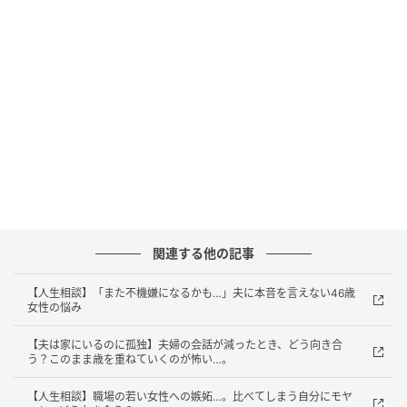
（神奈川県 46歳 ミサキ）
夫には長年続けている趣味があり、週末はよく仲間と
集まっています。
その中に特に仲のいい女性がいるのですが、最近その
存在が気になって仕方ありません。夫は「ただの仲間
だよ」と言いますし、実際にやましいことはないのだ
と思います。でも、その女性からのメッセージにはす
ぐ返信するのに、私が話しかけても生返事だったりす
るんです。
関連する他の記事
先日も家族で食事中にその女性から連絡が来て、嬉し
そうにやり取りしている姿を見てしまい、胸がざわつ
【人生相談】「また不機嫌になるかも…」夫に本音を言えない46歳
女性の悩み
きました。問い詰めるほどのことではない気もします
し、私の心が狭いだけなのかもしれません。でもモヤ
【夫は家にいるのに孤独】夫婦の会話が減ったとき、どう向き合
モヤが消えず、最近は夫が出かけるたびに不安になり
う？このまま歳を重ねていくのが怖い…。
ます。こんな気持ちをどう整理したらいいのでしょう
【人生相談】職場の若い女性への嫉妬…。比べてしまう自分にモヤ