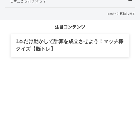
か。
モヤ…どう向き合う？
※saitaに移動します
自分が浮気と思うなら、それは浮気です
注目コンテンツ
1本だけ動かして計算を成立させよう！マッチ棒
クイズ【脳トレ】
出典：saita-puls.com
夫の趣味仲間の女性の存在が気になるというお悩みで
すね。嫉妬している自分が嫌になるとのことですが、
私は嫉妬しても仕方がない状況だと思いますよ。だか
ら、嫉妬しても大丈夫です。
ここで、浮気についての私の持論ですが、自分がパー
トナーの行動を「不快」だと感じたらそこからが浮気