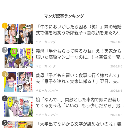
マンガ記事ランキング
ウーマンエキサイト
「牛のにおいがしたら困る（笑）」妹の結婚
式で僕を嘲笑う新郎親子→妻の顔を見た2人が
絶句したワケ
ベビーカレンダー
2026.8.6
義母「半分もらって帰るわね」え！実家から
届いた高級マンゴーなのに…！→空気を一変
させた4歳娘の痛快な一言とは
ベビーカレンダー
2026.8.6
義母「子どもを置いて食事に行く嫁なんて」
夫「息子を連れて実家に帰る！」翌日、夫が
謝罪してきたワケ
ベビーカレンダー
2026.8.6
娘「なんで…」閑散とした車内で娘に密着し
てくる男→私「いいの…もう少しだから」男
ウーマンエキサイト
が血相を変え逃げたワケ
ベビーカレンダー
2026.8.6
「大学出てないから文字が読めないのね」義