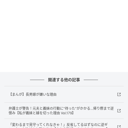
ウーマンエキサイト
関連する他の記事
【まんが】長男嫁が嫌いな理由
弁護士が警告！元夫と義妹の行動に“待った”がかかる…帰り際まで逆
恨み【私が義妹と縁を切った理由 Vol.179】
「変わるまで見守ってくれなきゃ！」反省してるはずなのに逆ギ