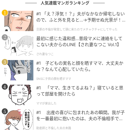
人気連載マンガランキング
#1 「え？浮気！？」夫がなかなか帰宅しない
ので、ふと外を見ると…→予期せぬ光景が！
｜旦那の不倫が発覚して頭に来たのでメチャ
旦那の不倫が発覚して頭に来たのでメチャクチャにしてやった
クチャにしてやった
最初に感じた違和感…普段マメに連絡をして
こない夫からのLINE【され妻なつこ Vol.1】
され妻なつこ
ウーマンエキサイト
#1 子どもの実名と顔を晒すママ、大丈夫か
な？なんて心配していたら。
SNSに子供の顔を晒すママ
#1 「ママ、生きてるよね？」寝ていると思
って部屋を開けたら
ママが家出した
#1 出産の喜びに包まれたあの瞬間。我が子
を一番最初に抱いたのは、夫の不倫相手でし
た。
助産師と不倫した夫の末路