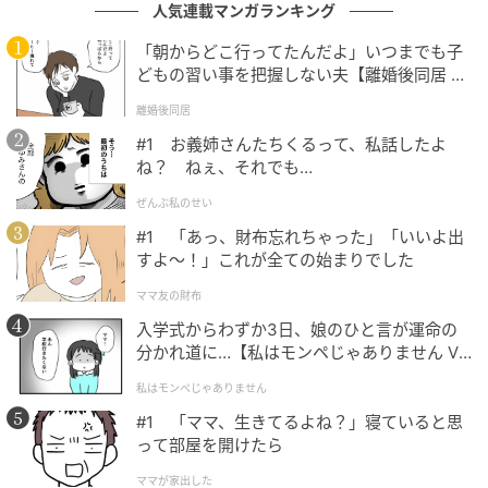
人気連載マンガランキング
「朝からどこ行ってたんだよ」いつまでも子
どもの習い事を把握しない夫【離婚後同居 Vo
l.1】
離婚後同居
もぐナビニュース
#1 お義姉さんたちくるって、私話したよ
ね？ ねぇ、それでも…
明治時代の「海軍割烹術参考書」のレシピを参考にし
たカレーを包みました。※関東を中心としたエリアで
ぜんぶ私のせい
販売 カロリー：325kcal
#1 「あっ、財布忘れちゃった」「いいよ出
すよ〜！」これが全ての始まりでした
ママ友の財布
ヤマザキ ランチパック ハムカツとスクランブ
ルエッグ風
入学式からわずか3日、娘のひと言が運命の
分かれ道に…【私はモンペじゃありません Vo
l.1】
私はモンペじゃありません
#1 「ママ、生きてるよね？」寝ていると思
って部屋を開けたら
ママが家出した