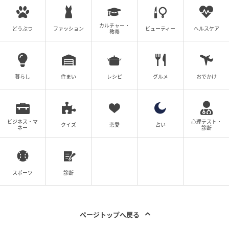
元記事で読む
カルチャー・
どうぶつ
ファッション
ビューティー
ヘルスケア
教養
次の記事
今週新発売の惣菜パンまとめ！『カレーコロ
ッケドッグ カレーソース』、『たっぷりコ
暮らし
住まい
レシピ
グルメ
おでかけ
ーンマヨパン』など♪
の記事をもっとみる
ビジネス・マ
心理テスト・
クイズ
恋愛
占い
ネー
診断
スポーツ
診断
ページトップへ戻る