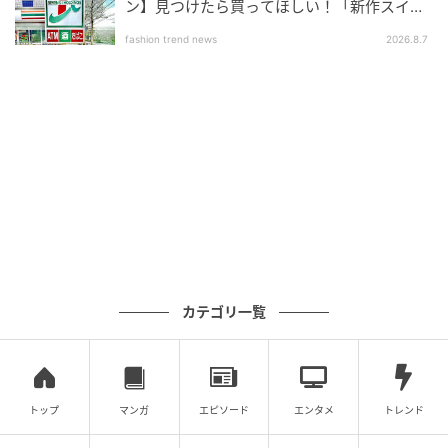
ン】見つけたら買ってほしい！「新作スイー
ツ」
fashion trend news
2026.8.7
もぐナビニュース
カテゴリ一覧
スパイシーなタコスソースを白パン生地で包み、顆粒
チーズをまぶして焼き上げました。 カロリー：
187kcal 【販売地域】関東・中部・関西・中国・四国
トップ
マンガ
エピソード
エンタメ
トレンド
気になる惣菜パンの商品は見つかりましたか？