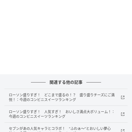
ー：198kcal 【販売地域】関西・中国エリア/中部エリ
ア/四国エリア
ヤマザキ ふっくらバーガー とろ～りチーズ＆
ケチャップ 袋1個
関連する他の記事
ローソン盛りすぎ！ どこまで盛るの！？ 盛り盛りチーズにご満
悦！：今週のコンビニスイーツランキング
ローソン盛りすぎ！ 人気すぎ！ おいしさ満点大ボリューム！：
今週のコンビニスイーツランキング
セブンがあの人気キャラとコラボ！ “ふわぁ～”とおいしい夢心