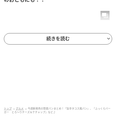
続きを読む
もぐナビニュース
スパイスがきいたタコス風フィリングに、コクのある
トップ
グルメ
今週新発売の惣菜パンまとめ！『旨辛タコス風パン』、『ふっくらバー
チーズマヨソースを合わせた惣菜パンです。 カロリ
ガー とろ～りチーズ＆ケチャップ』など♪