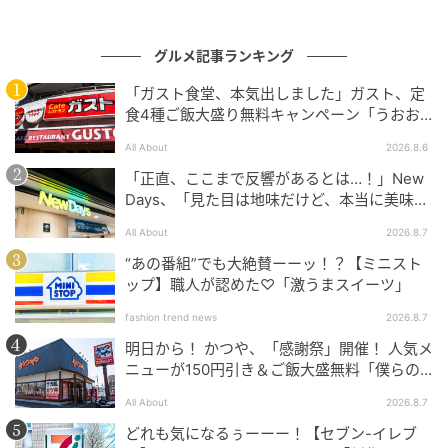
グルメ記事ランキング
「ガスト食堂、本気出しました」ガスト、定
食4種ご飯大盛り無料キャンペーン「うおお
おおおうまそう」
All About
2026.8.6
「正直、ここまで反響があるとは…！」New
Days、「見た目は地味だけど、本当に美味し
もぐナビニュース
い」話題の弁当が再登場
All About
2026.8.7
たまごマークのパンにはたまごフィリングとケチャッ
“あの番組”でも大絶賛ーーッ！？【ミニスト
ップ】職人が認めた♡「激うまスイーツ」
プをサンドし、もう一方のパンにはソースつきハムカ
ツをサンド。 カロリー：140kcal
fashion trend news
2026.8.7
明日から！ かつや、「感謝祭」開催！ 人気メ
ニューが150円引き＆ご飯大盛無料「僕らの
第一パン スパイシータコスチーズ
望んだ感謝祭だ」
All About
2026.8.7
どれも気になるぅーーー！【セブン-イレブ