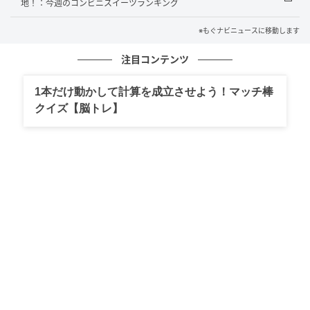
地！：今週のコンビニスイーツランキング
もぐナビニュース
※もぐナビニュースに移動します
ふっくらやわらかいバンズにハンバーグ、チーズソー
注目コンテンツ
ス、ケチャップをサンドしました。 カロリー：
1本だけ動かして計算を成立させよう！マッチ棒
278kcal
クイズ【脳トレ】
ヤマザキ よこすか海軍カレーパン 袋1個