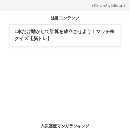
※脳トレ日和に移動します
【アナグラム】動物 文字をバラバラにしまし
た！並べ替えて何の言葉？
注目コンテンツ
1本だけ動かして計算を成立させよう！マッチ棒
の記事をもっとみる
クイズ【脳トレ】
人気連載マンガランキング