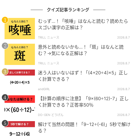
クイズ記事ランキング
むっず…！「咳唾」はなんと読む？読めたら
スゴい漢字の正解は？
TRILL ニュース
2026.8.7
意外と読めないかも…！「斑」はなんと読
む？→気になる正解は？
TRILL ニュース
2026.8.7
迷う人はいないはず！「(4+20÷4)×5」正し
く計算できる？
andGIRL
2026.8.7
【計算の順序に注意】「9×(60÷12)-7」正し
く計算できる？正答率50％
DO-GEN どうげん
2026.8.7
解けて当然の問題！「9−12÷(-6)」5秒で解け
る？