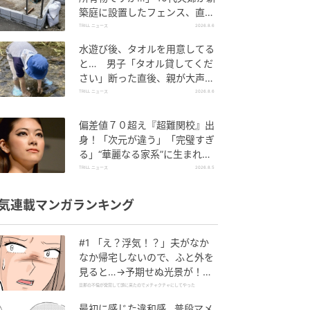
築庭に設置したフェンス、直後
に迫られた"顛末"
TRILL ニュース
2026.8.6
水遊び後、タオルを用意してる
と… 男子「タオル貸してくだ
さい」断った直後、親が大声で
放った一言に絶句
TRILL ニュース
2026.8.6
偏差値７０超え『超難関校』出
身！「次元が違う」「完璧すぎ
る」“華麗なる家系”に生まれた
【規格外の逸材】
TRILL ニュース
2026.8.5
気連載マンガランキング
#1 「え？浮気！？」夫がなか
なか帰宅しないので、ふと外を
見ると…→予期せぬ光景が！｜
旦那の不倫が発覚して頭に来た
旦那の不倫が発覚して頭に来たのでメチャクチャにしてやった
のでメチャクチャにしてやった
最初に感じた違和感…普段マメ