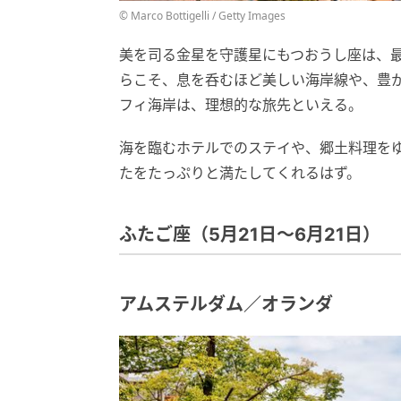
© Marco Bottigelli / Getty Images
美を司る金星を守護星にもつおうし座は、
らこそ、息を呑むほど美しい海岸線や、豊
フィ海岸は、理想的な旅先といえる。
海を臨むホテルでのステイや、郷土料理を
たをたっぷりと満たしてくれるはず。
ふたご座（5月21日〜6月21日）
アムステルダム／オランダ