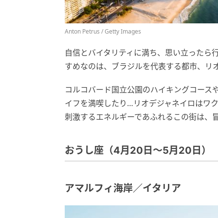
Anton Petrus / Getty Images
自信とバイタリティに満ち、思い立ったら
すめなのは、ブラジルを代表する都市、リ
コルコバード国立公園のハイキングコース
イフを満喫したり…リオデジャネイロはワ
刺激するエネルギーであふれるこの街は、
おうし座（4月20日〜5月20日）
アマルフィ海岸／イタリア