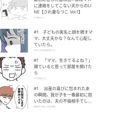
に連絡をしてこない夫からのLI
NE【され妻なつこ Vol.1】
され妻なつこ
#1 子どもの実名と顔を晒すマ
マ、大丈夫かな？なんて心配し
ていたら。
SNSに子供の顔を晒すママ
#1 「ママ、生きてるよね？」
寝ていると思って部屋を開けた
ら
ママが家出した
#1 出産の喜びに包まれたあ
の瞬間。我が子を一番最初に抱
いたのは、夫の不倫相手でし
た。
助産師と不倫した夫の末路