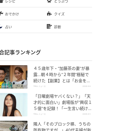
レシピ
どうぶつ
おでかけ
クイズ
占い
診断
合記事ランキング
４５歳年下・“加藤茶の妻”が暴
露…朝４時から“２年間”極秘で
続けた【副業】とは「お金を稼
ぐのって大変」
TRILL ニュース
2026.8.6
「日曜劇場ヤバくない？」「天
才的に面白い」劇場版が“興収１
５億”を記録！「一生言い続け
る」放送後も続く“切望の声”
TRILL ニュース
2026.8.5
隣人「そのブロック塀、うちの
所有物ですが…」40代夫婦が新