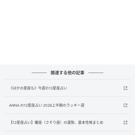
ラッキーアドバイス
SNSで自分の考えや好きなことを発信する。
賢龍雅人（けんりゅう・まさと）
占星術研究家。国内外の占星術ソフト・アプリに精通
し、多数の占星術書にマニュアルを寄稿。カルチャー
センターや占いスクールで培った豊富な鑑定経験をも
とに、丁寧でわかりやすい指導に定評があり、鏡リュ
関連する他の記事
ウジ氏主幹の東京アストロロジー・スクールではチュ
ーターも務める。
《ほかの星座も》今週の12星座占い
著書に『新ウェイト版フルデッキ78枚つき タロット占
いの教科書』（新星出版社）、『マイ・ホロスコープ
ANNA.の12星座占い 2026上半期のラッキー週
BOOK』シリーズ（説話社）がある。
文＝賢龍雅人
【12星座占い】蠍座（さそり座）の運勢、基本性格まとめ
構成＝西瓜社