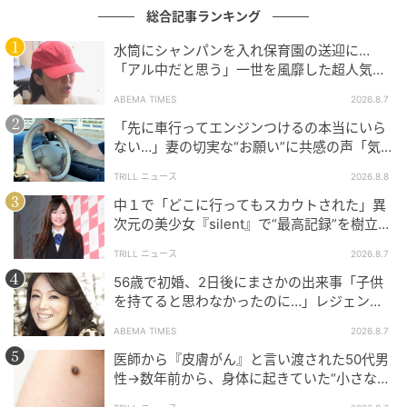
総合記事ランキング
水筒にシャンパンを入れ保育園の送迎に…
「アル中だと思う」一世を風靡した超人気タ
レント、酒漬けだった日々を告白
ABEMA TIMES
2026.8.7
「先に車行ってエンジンつけるの本当にいら
ない…」妻の切実な“お願い”に共感の声「気
づかないんですよね…」
TRILL ニュース
2026.8.8
中１で「どこに行ってもスカウトされた」異
次元の美少女『silent』で“最高記録”を樹立し
た「反則級」の【トップ女優】
TRILL ニュース
2026.8.7
56歳で初婚、2日後にまさかの出来事「子供
を持てると思わなかったのに…」レジェンド
美魔女が当時の心境を告白
ABEMA TIMES
2026.8.7
医師から『皮膚がん』と言い渡された50代男
性→数年前から、身体に起きていた“小さな異
変”に「あのとき受診していれば…」