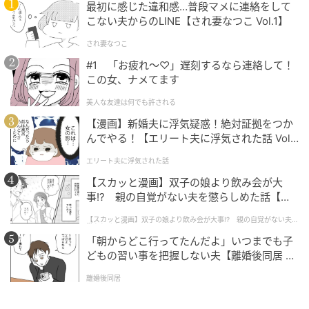
最初に感じた違和感…普段マメに連絡をして
こない夫からのLINE【され妻なつこ Vol.1】
され妻なつこ
#1 「お疲れ〜♡」遅刻するなら連絡して！
この女、ナメてます
美人な友達は何でも許される
【漫画】新婚夫に浮気疑惑！絶対証拠をつか
んでやる！【エリート夫に浮気された話 Vol.
1】
エリート夫に浮気された話
【スカッと漫画】双子の娘より飲み会が大
事!? 親の自覚がない夫を懲らしめた話【第1
話】
【スカッと漫画】双子の娘より飲み会が大事!? 親の自覚がない夫を
懲らしめた話
「朝からどこ行ってたんだよ」いつまでも子
どもの習い事を把握しない夫【離婚後同居 Vo
l.1】
離婚後同居