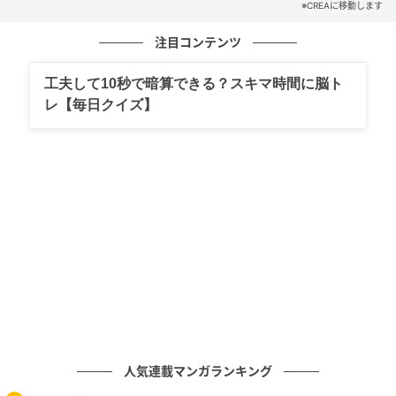
※CREAに移動します
イラストレーション＝アフロ
注目コンテンツ
元記事で読む
工夫して10秒で暗算できる？スキマ時間に脳ト
次の記事
レ【毎日クイズ】
今週の12星座占い【射手座】6月22日～6月28
日の運勢
の記事をもっとみる
人気連載マンガランキング