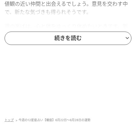
値観の近い仲間と出会えるでしょう。意見を交わす中
で、新たな気づきも得られそうです。
週の半ばは、心と体をゆっくり休めたいときです。新
しいことを始めるよりも、これまでの歩みを振り返っ
続きを読む
てみてください。過去の出来事を見つめ直すことで、
今抱えている問題の原因が見えてくるはずです。人間
関係の悩みについても、解決の糸口を見つかるでしょ
う。
週末は、パワーがみなぎってきそうです。これまで後
回しにしていたことに挑戦すると、良いスタートを切
れるでしょう。そのあともスムーズに進展しそうで
す。恋愛面では急展開の予感が。気になる相手と2人き
りになった途端、熱烈なアプローチを受けるかもしれ
トップ
今週の12星座占い【蠍座】6月22日～6月28日の運勢
ません。