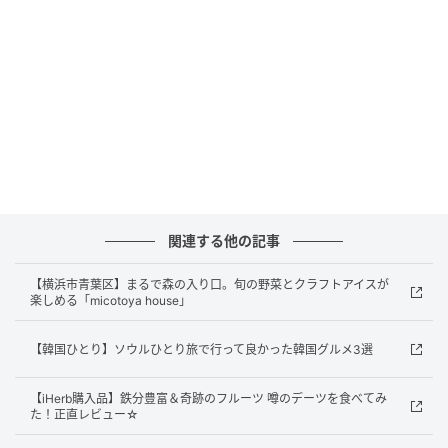
関連する他の記事
【横浜市青葉区】まるで森の入り口。旬の野菜とクラフトアイスが
楽しめる「micotoya house」
【韓国ひとり】ソウルひとり旅で行って良かった韓国グルメ3選
【iHerb購入品】鉄分豊富＆奇跡のフルーツ 噂のデーツを食べてみ
た！正直レビュー☆