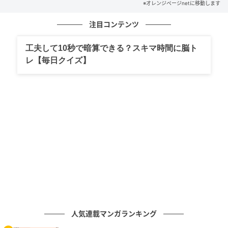
※オレンジページnetに移動します
注目コンテンツ
工夫して10秒で暗算できる？スキマ時間に脳ト
オレンジページnet
レ【毎日クイズ】
(上)シナモンティーロール 🤎
大粒レーズン入りで、外はパリッ、ザクッとした食
感。
ミルクティーのようなまろやかさがありながら、しっ
かりシナモンロールで感動した逸品。
(下)お豆と蓮根のカレーパン 🍛
ターメリック入りのクルミパン生地に、3種類のお豆と
人気連載マンガランキング
レンコンが入った焼きカレーパン。