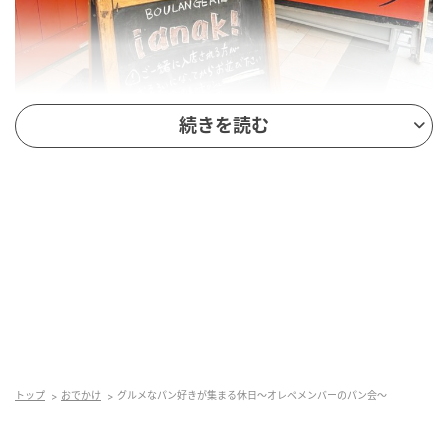
続きを読む
オレンジページnet
イアナックさんは、素材の組み合わせや食感が楽しい
パンが多くて、行くたびに新しい発見がある大好きな
お店です。
トップ
おでかけ
グルメなパン好きが集まる休日〜オレペメンバーのパン会〜
今回選んだのはこちら。