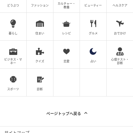
最後はスイーツ部門として、青木さんお手製の半生ガ
カルチャー・
どうぶつ
ファッション
ビューティー
ヘルスケア
教養
トーショコラ(希少なシェリー酒までご用意してくださ
いました…💕)やブランデー入りケーキやレモンケーキ
まで。
暮らし
住まい
レシピ
グルメ
おでかけ
ビジネス・マ
心理テスト・
クイズ
恋愛
占い
ネー
診断
スポーツ
診断
ページトップへ戻る
サイトマップ