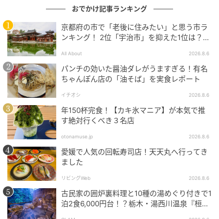
おでかけ記事ランキング
京都府の市で「老後に住みたい」と思う市ラ
ンキング！ 2位「宇治市」を抑えた1位は？
【2026年調査】
All About
2026.8.6
パンチの効いた醤油ダレがうますぎる！有名
ちゃんぽん店の「油そば」を実食レポート
イチオシ
2026.8.6
年150杯完食！【カキ氷マニア】が本気で推
す絶対行くべき３名店
オレンジページnet
otonamuse.jp
2026.8.6
「スモークサーモンのテリーヌ」や「ズッキーニのひ
愛媛で人気の回転寿司店！天天丸へ行ってき
き肉ボート」「紫キャベツのマリネ」
ました
リビングWeb
2026.8.6
「にんじんのポタージュ」に「鶏と根菜の柚子胡椒マ
古民家の囲炉裏料理と10種の湯めぐり付きで1
ヨ和え」。「しらすたっぷりのスパニッシュオムレ
泊2食6,000円台！？栃木・湯西川温泉『桓武
ツ」などなど。
平氏ゆかりの宿 揚羽』で叶う秘境ステイ