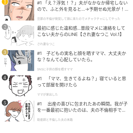
#1 「え？浮気！？」夫がなかなか帰宅しない
カレーのコクと、レンコンの食感、クルミパンの香ば
ので、ふと外を見ると…→予期せぬ光景が！
しさが相性抜群です！
｜旦那の不倫が発覚して頭に来たのでメチャ
旦那の不倫が発覚して頭に来たのでメチャクチャにしてやった
クチャにしてやった
最初に感じた違和感…普段マメに連絡をして
こない夫からのLINE【され妻なつこ Vol.1】
され妻なつこ
#1 子どもの実名と顔を晒すママ、大丈夫か
な？なんて心配していたら。
SNSに子供の顔を晒すママ
#1 「ママ、生きてるよね？」寝ていると思
って部屋を開けたら
ママが家出した
#1 出産の喜びに包まれたあの瞬間。我が子
を一番最初に抱いたのは、夫の不倫相手でし
た。
助産師と不倫した夫の末路