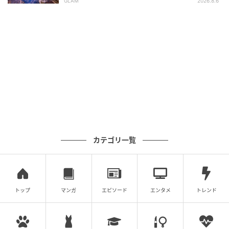
GLAM
2026.8.6
カテゴリ一覧
オレンジページnet
トップ
マンガ
エピソード
エンタメ
トレンド
パンに合うお料理が次々と並んで、まるで小さなレス
トランのようなテーブルに✨