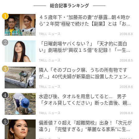
総合記事ランキング
４５歳年下・“加藤茶の妻”が暴露…朝４時か
ら“２年間”極秘で続けた【副業】とは「お金
を稼ぐのって大変」
TRILL ニュース
2026.8.6
「日曜劇場ヤバくない？」「天才的に面白
い」劇場版が“興収１５億”を記録！「一生言
い続ける」放送後も続く“切望の声”
TRILL ニュース
2026.8.5
隣人「そのブロック塀、うちの所有物です
が…」40代夫婦が新築庭に設置したフェン
ス、直後に迫られた"顛末"
TRILL ニュース
2026.8.6
水遊び後、タオルを用意してると… 男子
「タオル貸してください」断った直後、親が
大声で放った一言に絶句
TRILL ニュース
2026.8.6
偏差値７０超え『超難関校』出身！「次元が
違う」「完璧すぎる」“華麗なる家系”に生ま
れた【規格外の逸材】