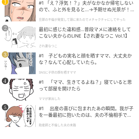
#1 「え？浮気！？」夫がなかなか帰宅しない
ので、ふと外を見ると…→予期せぬ光景が！
｜旦那の不倫が発覚して頭に来たのでメチャ
旦那の不倫が発覚して頭に来たのでメチャクチャにしてやった
クチャにしてやった
最初に感じた違和感…普段マメに連絡をして
こない夫からのLINE【され妻なつこ Vol.1】
され妻なつこ
#1 子どもの実名と顔を晒すママ、大丈夫か
な？なんて心配していたら。
SNSに子供の顔を晒すママ
#1 「ママ、生きてるよね？」寝ていると思
って部屋を開けたら
ママが家出した
#1 出産の喜びに包まれたあの瞬間。我が子
を一番最初に抱いたのは、夫の不倫相手でし
た。
助産師と不倫した夫の末路