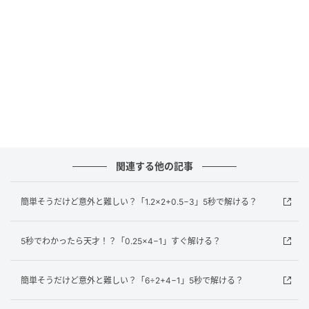
正解は…？
この問題のポイントは計算の順番です。計算のルール
は「かっこ」→「掛け算・割り算」→「足し算・引き
算」の順番で行います。それでは、順番に解いてみま
しょう。
どうでしたか？計算の順番をしっかり守れば、難しく
ないですよね。普段は電卓やスマホに頼りがちです
関連する他の記事
が、たまには頭を使って計算の腕を磨いてみましょ
う！
簡単そうだけど意外と難しい？「1.2×2+0.5−3」5秒で解ける？
元記事で読む
5秒でわかったら天才！？「0.25×4−1」すぐ解ける？
次の記事
簡単そうだけど意外と難しい？「6÷2+4−1」5秒で解ける？
「こんな施設を探してた！」子育てママが『R
untrip BASE YOYOGI PARK』で朝活ファンラ