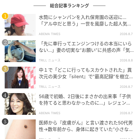
総合記事ランキング
水筒にシャンパンを入れ保育園の送迎に…
「アル中だと思う」一世を風靡した超人気タ
レント、酒漬けだった日々を告白
ABEMA TIMES
2026.8.7
「先に車行ってエンジンつけるの本当にいら
ない…」妻の切実な“お願い”に共感の声「気
づかないんですよね…」
TRILL ニュース
2026.8.8
中１で「どこに行ってもスカウトされた」異
次元の美少女『silent』で“最高記録”を樹立し
た「反則級」の【トップ女優】
TRILL ニュース
2026.8.7
56歳で初婚、2日後にまさかの出来事「子供
を持てると思わなかったのに…」レジェンド
美魔女が当時の心境を告白
ABEMA TIMES
2026.8.7
医師から『皮膚がん』と言い渡された50代男
性→数年前から、身体に起きていた“小さな異
変”に「あのとき受診していれば…」