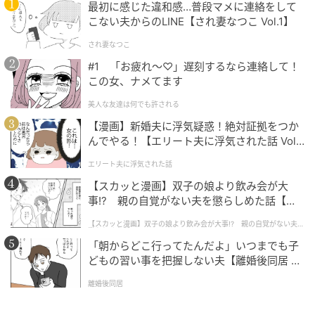
最初に感じた違和感…普段マメに連絡をして
こない夫からのLINE【され妻なつこ Vol.1】
され妻なつこ
#1 「お疲れ〜♡」遅刻するなら連絡して！
この女、ナメてます
美人な友達は何でも許される
【漫画】新婚夫に浮気疑惑！絶対証拠をつか
んでやる！【エリート夫に浮気された話 Vol.
1】
エリート夫に浮気された話
【スカッと漫画】双子の娘より飲み会が大
事!? 親の自覚がない夫を懲らしめた話【第1
話】
【スカッと漫画】双子の娘より飲み会が大事!? 親の自覚がない夫を
懲らしめた話
「朝からどこ行ってたんだよ」いつまでも子
どもの習い事を把握しない夫【離婚後同居 Vo
l.1】
離婚後同居