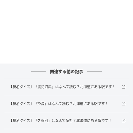
答えは「うす
」でした！
北海道にある「有珠駅」は、JR室蘭本線が通っていま
すよ！
あなたは正解がすぐにわかりましたか？意外と難しい
駅名クイズ、ぜひ家族や友だちと一緒に楽しんでみて
くださいね。
関連する他の記事
元記事で読む
【駅名クイズ】「渡島沼尻」はなんて読む？北海道にある駅です！
次の記事
【長野ご当地スイーツ】現地でしか味わえな
【駅名クイズ】「掛澗」はなんて読む？北海道にある駅です！
い！？【ふるフル】のつくりたて生アイスに
夢中♪
【駅名クイズ】「久根別」はなんて読む？北海道にある駅です！
の記事をもっとみる