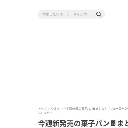
トップ
グルメ
今週新発売の菓子パン🍫まとめ！『ニューヨー
ム』など♪
今週新発売の菓子パン🍫ま