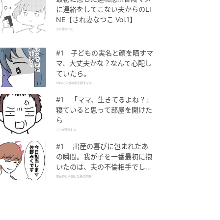
に連絡をしてこない夫からのLI
NE【され妻なつこ Vol.1】
され妻なつこ
#1 子どもの実名と顔を晒すマ
マ、大丈夫かな？なんて心配し
ていたら。
SNSに子供の顔を晒すママ
#1 「ママ、生きてるよね？」
寝ていると思って部屋を開けた
ら
ママが家出した
#1 出産の喜びに包まれたあ
の瞬間。我が子を一番最初に抱
いたのは、夫の不倫相手でし
た。
助産師と不倫した夫の末路