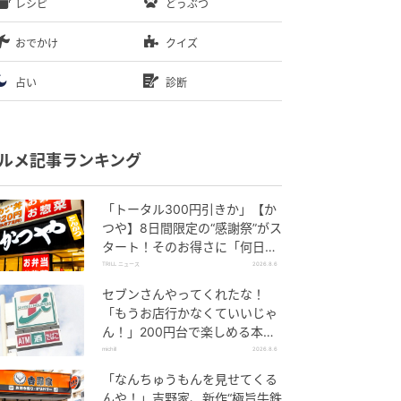
レシピ
どうぶつ
おでかけ
クイズ
占い
診断
ルメ記事ランキング
「トータル300円引きか」【か
つや】8日間限定の“感謝祭”がス
タート！そのお得さに「何日連
続で通えるかなぁ」「激ア
TRILL ニュース
2026.8.6
ツ！」の声
セブンさんやってくれたな！
「もうお店行かなくていいじゃ
ん！」200円台で楽しめる本格
グルメ
michill
2026.8.6
「なんちゅうもんを見せてくる
んや！」吉野家、新作“極旨牛鉄