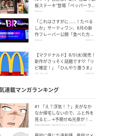
板ステーキ”登場「ペッパーラン
チを潰しに来たぞ……」
All About
2026.8.6
「これはさすがに……！たべる
しか」サーティワン、8月の新
作フレーバー公開「食べた方が
良いですよスイカサマーは」
All About
2026.8.5
【マクドナルド】8/5(水)発売！
新作がさっそく話題です♡「リ
ピ確定！」「ひんやり激うま」
ベビーカレンダー
2026.8.6
気連載マンガランキング
#1 「え？浮気！？」夫がなか
なか帰宅しないので、ふと外を
見ると…→予期せぬ光景が！｜
旦那の不倫が発覚して頭に来た
旦那の不倫が発覚して頭に来たのでメチャクチャにしてやった
のでメチャクチャにしてやった
最初に感じた違和感…普段マメ