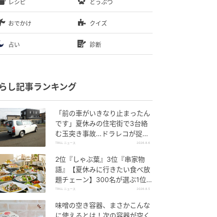
レシピ
どうぶつ
おでかけ
クイズ
占い
診断
らし記事ランキング
「前の車がいきなり止まったん
です」夏休みの住宅街で3台絡
む玉突き事故…ドラレコが捉え
ていた“急ブレーキの理由”
TRILL ニュース
2026.8.6
2位『しゃぶ葉』3位『串家物
語』【夏休みに行きたい食べ放
題チェーン】300名が選ぶ1位
に「満足度が高い」「大人まで
TRILL ニュース
2026.8.5
楽しめる」
味噌の空き容器、まさかこんな
に使えるとは！次の容器が空く