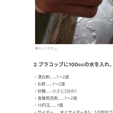
暮らしニスタ
2.プラコップに100ccの水を入
・漂白剤……1～2滴
・お酢……1～2滴
・砂糖……小さじ2分の1
・食器用洗剤……1～2滴
・10円玉……1個
・サイダー……水とサイダーを5：1の割合