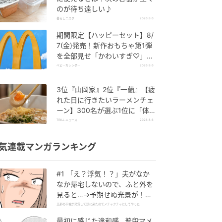
のが待ち遠しい♪
暮らしニスタ
2026.8.6
期間限定【ハッピーセット】8/
7(金)発売！新作おもちゃ第1弾
を全部見せ「かわいすぎ♡」
「絶対行く！」
ベビーカレンダー
2026.8.6
3位『山岡家』2位『一蘭』【疲
れた日に行きたいラーメンチェ
ーン】300名が選ぶ1位に「体
に染みわたる」「満足感と元気
TRILL ニュース
2026.8.6
をもらえる」
気連載マンガランキング
#1 「え？浮気！？」夫がなか
なか帰宅しないので、ふと外を
見ると…→予期せぬ光景が！｜
旦那の不倫が発覚して頭に来た
旦那の不倫が発覚して頭に来たのでメチャクチャにしてやった
のでメチャクチャにしてやった
最初に感じた違和感…普段マメ