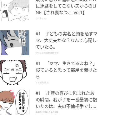
に連絡をしてこない夫からのLI
NE【され妻なつこ Vol.1】
され妻なつこ
#1 子どもの実名と顔を晒すマ
マ、大丈夫かな？なんて心配し
ていたら。
SNSに子供の顔を晒すママ
#1 「ママ、生きてるよね？」
寝ていると思って部屋を開けた
ら
ママが家出した
#1 出産の喜びに包まれたあ
の瞬間。我が子を一番最初に抱
いたのは、夫の不倫相手でし
た。
助産師と不倫した夫の末路