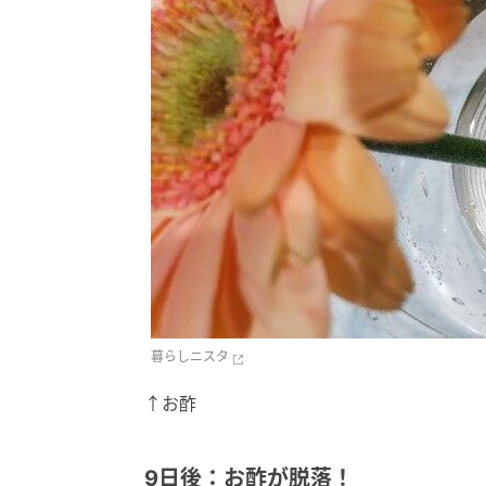
暮らしニスタ
↑お酢
9日後：お酢が脱落！