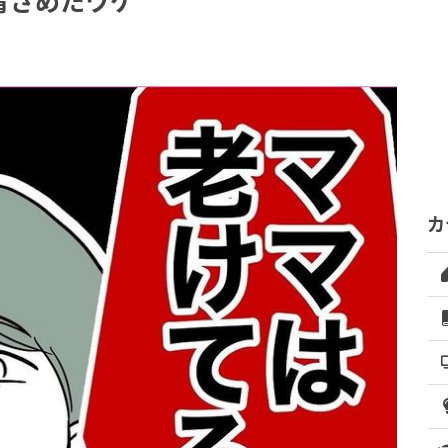
青ざめたワケ
カ