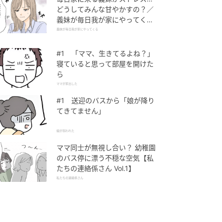
どうしてみんな甘やかすの？／
義妹が毎日我が家にやってくる
（1）【義父母がシンドイんで
義妹が毎日我が家にやってくる
す！ まんが】
#1 「ママ、生きてるよね？」
寝ていると思って部屋を開けた
ら
ママが家出した
#1 送迎のバスから「娘が降り
てきてません」
娘が拐われた
ママ同士が無視し合い？ 幼稚園
のバス停に漂う不穏な空気【私
たちの連絡係さん Vol.1】
私たちの連絡係さん