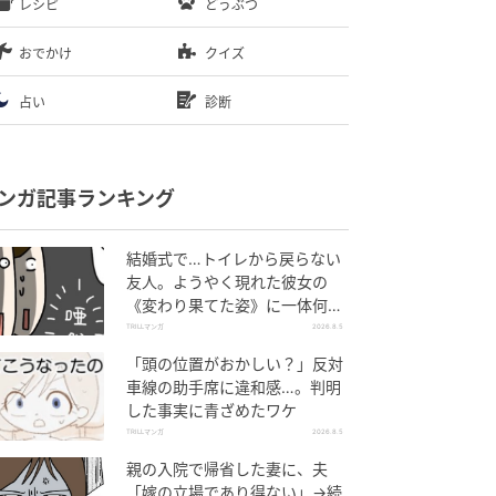
レシピ
どうぶつ
おでかけ
クイズ
占い
診断
ンガ記事ランキング
結婚式で…トイレから戻らない
友人。ようやく現れた彼女の
《変わり果てた姿》に一体何
が！？
TRILLマンガ
2026.8.5
「頭の位置がおかしい？」反対
車線の助手席に違和感…。判明
した事実に青ざめたワケ
TRILLマンガ
2026.8.5
親の入院で帰省した妻に、夫
「嫁の立場であり得ない」→続