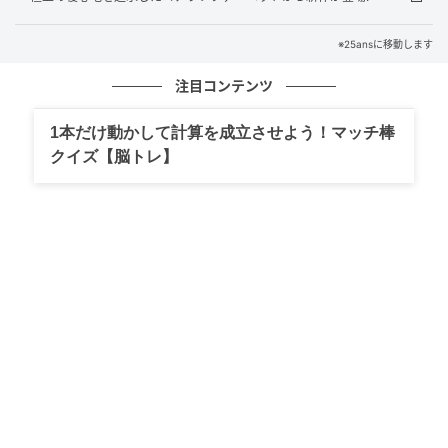
次の記事
※25ansに移動します
【歴代】ロイヤルアスコットの個性派帽子＆
注目コンテンツ
ヘッドピース50選｜思わず二度見する華やか
ハットスタイル
1本だけ動かして計算を成立させよう！マッチ棒
クイズ【脳トレ】
の記事をもっとみる