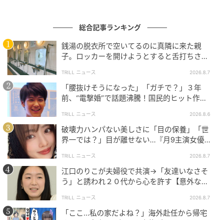
総合記事ランキング
銭湯の脱衣所で空いてるのに真隣に来た親
子。ロッカーを開けようとすると舌打ちさ
れ…→直後、娘の放った“純粋な一言”に「心の
TRILL ニュース
2026.8.7
中で拍手」
「腰抜けそうになった」「ガチで？」３年
前、“電撃婚”で話題沸騰！国民的ヒット作
『逃げ恥』で異彩放った【国宝級イケメン】
TRILL ニュース
2026.8.6
破壊力ハンパない美しさに「目の保養」「世
界一では？」目が離せない…『月9主演女優
（34歳）』“極上”美ショットがすごい
TRILL ニュース
2026.8.7
江口のりこが夫婦役で共演→「友達いなさそ
う」と誘われ２０代から心を許す【意外な親
友芸人】とは？
TRILL ニュース
2026.8.7
「ここ…私の家だよね？」海外赴任から帰宅