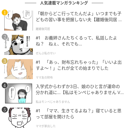
人気連載マンガランキング
「朝からどこ行ってたんだよ」いつまでも子
どもの習い事を把握しない夫【離婚後同居 Vo
l.1】
離婚後同居
#1 お義姉さんたちくるって、私話したよ
ね？ ねぇ、それでも…
ぜんぶ私のせい
#1 「あっ、財布忘れちゃった」「いいよ出
すよ〜！」これが全ての始まりでした
ママ友の財布
入学式からわずか3日、娘のひと言が運命の
分かれ道に…【私はモンペじゃありません Vo
l.1】
私はモンペじゃありません
#1 「ママ、生きてるよね？」寝ていると思
って部屋を開けたら
ママが家出した