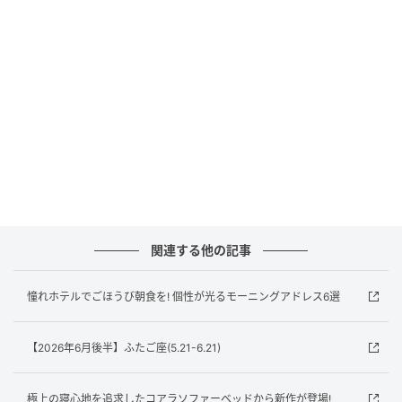
ナノサイズまで微細化された4種のオイルが配合された
ローションは、オイルインならではの保湿感。お肌
が、ギュッと潤いで満たされプリプリに。ナイトクリ
ームは、美容液、ミルク、クリーム、ナイトマスクの4
つの機能を搭載。
朝のハリ感にヨロコビが！ そんなこんなで、シワのた
めの保湿をしてエイジレスなビューティを目指しまし
ょう！
関連する他の記事
左より、ポーラ／リンクルショット ローション 135ml
￥9,350、リンクルショット ナイト クリーム 40g
憧れホテルでごほうび朝食を! 個性が光るモーニングアドレス6選
￥13,200（2026年8月1日発売予定）
【2026年6月後半】ふたご座(5.21-6.21)
※この記事は、2026年6月15日時点のものです。
元記事で読む
極上の寝心地を追求したコアラソファーベッドから新作が登場!