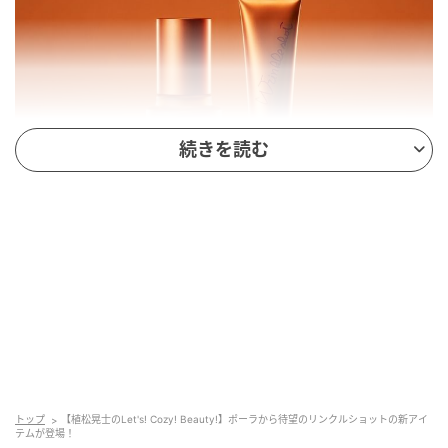
続きを読む
Hearst Owned
シワ改善のパイオニア｢ポーラのリンクルショット｣か
らローションとクリームが登場します。シワとシワを
合わせてシワシワ！ 乾燥小ジワに表情ジワも、いつの
間にか大ジワに……。シワ対策は、早めに越したことは
トップ
【植松晃士のLet's! Cozy! Beauty!】ポーラから待望のリンクルショットの新アイ
ありません。
テムが登場！