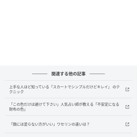
重ねて使うのが当たり前だったベストを1枚で完結させ
てトップスのように活用を。流れるような白ボトムに
反して、とどまる黒ベストを添えることで、緩急つい
たモノトーンを表現。
上は軽く・下は重め→「サマーウールのワイ
関連する他の記事
ドパンツ」
上手な人ほど知っている「スカートでシンプルだけどキレイ」 のテ
クニック
「この色だけは避けて下さい」人気占い師が教える「不安定になる
財布の色」
「顔には塗らない方がいい」ワセリンの違いは？