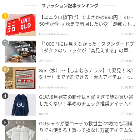
ファッション記事ランキング
【ユニクロ値下げ】でまさかの990円！ 40・
50代が今 → 秋まで着回したい♡「即戦力ト
ップス」
fashion trend news
2026.8.7
「1000円には見えなかった」スタンダードプ
ロダクツのリュックが「高見えする」の声。
2個購入する人も
All About
2026.8.7
8/5（水）〜【しまむらチラシ】で発見！ 8/1
5（土）まで予約できる「大人アイテム」っ
て？
fashion trend news
2026.8.7
GUの8月発売の新作は可愛すぎて絶対買い逃
したくない！早めのチェック推奨アイテム7
連発
michill
2026.8.7
GUシャツが夏コーデの救世主♡1枚でも羽織
りでも使える！買って損なし万能アイテム5
選