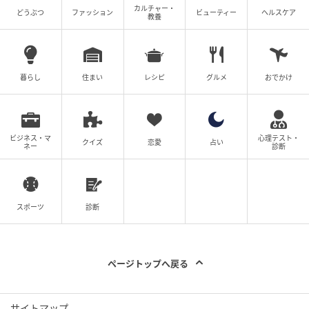
カルチャー・
どうぶつ
ファッション
ビューティー
ヘルスケア
教養
暮らし
住まい
レシピ
グルメ
おでかけ
ビジネス・マ
心理テスト・
クイズ
恋愛
占い
ネー
診断
元記事で読む
スポーツ
診断
次の記事
【明日なに着る？】膨張見えも透けもしない
のに「脚がキレイに見える白パンツ」
ページトップへ戻る
サイトマップ
の記事をもっとみる