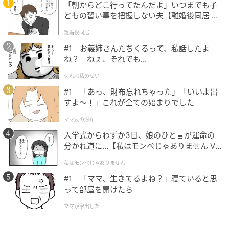
ウール素材でパンツにほどよい厚みを持たせれば、薄
「朝からどこ行ってたんだよ」いつまでも子
手トップスと合わせてもメリハリのあるバランスに。
どもの習い事を把握しない夫【離婚後同居 Vo
l.1】
辛口に整えたりリラックス感を与えたり、印象を操る
離婚後同居
使い勝手のよさにも注目。ウエストマークで着こなし
#1 お義姉さんたちくるって、私話したよ
にリズムを
。
ヒップまわりにゆとりのあるパンツだか
ね？ ねぇ、それでも…
ら、ウエストをキュッと締めると女性らしいボディラ
ぜんぶ私のせい
インに転換。薄いTシャツ1枚で着ても、ウールの厚み
#1 「あっ、財布忘れちゃった」「いいよ出
で抑揚のあるスタイルが完成。
すよ〜！」これが全ての始まりでした
ママ友の財布
入学式からわずか3日、娘のひと言が運命の
分かれ道に…【私はモンペじゃありません Vo
l.1】
私はモンペじゃありません
スタイル・バランス簡単にUP→「夏こそ主役
#1 「ママ、生きてるよね？」寝ていると思
は短い黒」
って部屋を開けたら
ママが家出した