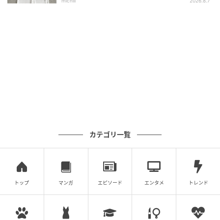
michill
2026.8.7
装いがシンプルがゆえに「バランス」が不可欠な夏の
装い。重くなりがちな黒も「短い」ことで軽く見え、
さらにハイウエストのスカートやパンツを合わせれば
必然的にスタイルUP。着心地のよさはそのままに、動
きに合わせて肌が見え隠れする短め丈でワイドな形の
シャツを切れ味よく。ボトムとの相性も選ばないから
組み合わせも無限大。
カテゴリ一覧
（服のプライスなど詳細へ）
トップ
マンガ
エピソード
エンタメ
トレンド
≫【全37スタイルの実例】 夏に黒を上手に着ている人
「身についている」コーディネートのテクニック