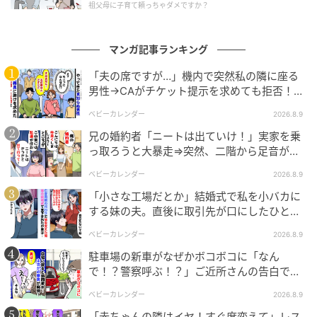
祖父母に子育て頼っちゃダメですか？
んが】
マンガ記事ランキング
エキサイトニュース
「夫の席ですが…」機内で突然私の隣に座る
男性→CAがチケット提示を求めても拒否！？
判明した真相は
ベビーカレンダー
2026.8.9
兄の婚約者「ニートは出ていけ！」実家を乗
っ取ろうと大暴走⇒突然、二階から足音が聞
こえてきて！？
ベビーカレンダー
2026.8.9
「小さな工場だとか」結婚式で私を小バカに
する妹の夫。直後に取引先が口にしたひと言
に青ざめたワケ
ベビーカレンダー
2026.8.9
駐車場の新車がなぜかボコボコに「なん
エキサイトニュース
で！？警察呼ぶ！？」ご近所さんの告白で知
った、驚きの理由とは
ベビーカレンダー
2026.8.9
「赤ちゃんの隣はイヤ！すぐ席変えて」レス