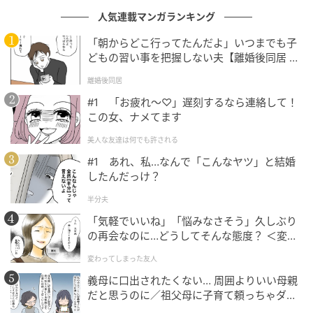
人気連載マンガランキング
「朝からどこ行ってたんだよ」いつまでも子
どもの習い事を把握しない夫【離婚後同居 Vo
l.1】
離婚後同居
#1 「お疲れ〜♡」遅刻するなら連絡して！
この女、ナメてます
美人な友達は何でも許される
エキサイトニュース
#1 あれ、私…なんで「こんなヤツ」と結婚
したんだっけ？
半分夫
「気軽でいいね」「悩みなさそう」久しぶり
の再会なのに…どうしてそんな態度？ ＜変わ
ってしまった友人 1話＞【ため息がこぼれる
変わってしまった友人
日には】
義母に口出されたくない… 周囲よりいい母親
だと思うのに／祖父母に子育て頼っちゃダメ
ですか？（1）【私のママ友付き合い事情 ま