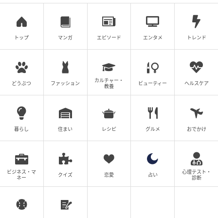
ら造られるこのワインは、グラスに注いだ瞬間から、
もぎたての白桃や、初夏に咲き誇る白い花々のよう
な、圧倒的に華やかで甘美なアロマが立ち上る。きめ
トップ
マンガ
エピソード
エンタメ
トレンド
細やかな泡がパチパチと弾けるたびに、鼻腔をくすぐ
る爽やかな香りは、それだけで日中の疲れを綺麗に洗
い流してくれるかのようだ。
カルチャー・
どうぶつ
ファッション
ビューティー
ヘルスケア
教養
口に含むと、マスカット由来の上質で優しい天然の甘
みが広がり、続いてやわらかな酸味が全体をキリッと
引き締める。アルコール度数も一般的なワインに比べ
暮らし
住まい
レシピ
グルメ
おでかけ
て低めであるため、アペリティーヴォの一杯目とし
て、あるいは、あまりお酒が強くないという人にとっ
ても、非常に親しみやすいのが特徴だ。先ほど紹介し
ビジネス・マ
心理テスト・
た「めんたいなめ茸モッツァレラ」の塩気とピリ辛さ
クイズ
恋愛
占い
ネー
診断
に対して、アスティのまろやかな甘みが完璧なマリア
ージュを生み出し、無限のループへと誘われる。