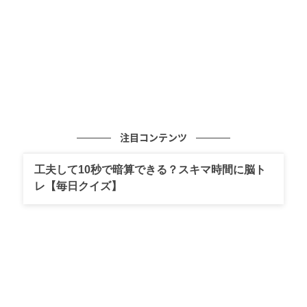
食欲をそそる前菜。モッツァレラに合う、意外すぎる組み合わせ！
アペリティーヴォの主役は、決して気取った高級料理
である必要はない。むしろ、冷蔵庫にあるものや、仕
事帰りに近所のスーパーマーケットでさっと手に入る
もので仕上げるのが、本場イタリア流のスマートさ
だ。今回、僕が初夏の夕暮れに提案したいのは、日本
注目コンテンツ
の伝統的な家庭の味と、イタリアの豊かな大地の恵み
が奇跡的に巡りあった、極上の即席皿である。
工夫して10秒で暗算できる？スキマ時間に脳ト
レ【毎日クイズ】
用意するのは、近年日本のスーパーでも手軽に購入で
きるようになった、みずみずしい「生モッツァレ
ラ」。そして、日本の食卓でお馴染みの「めんたいな
め茸」だ。器に盛った真っ白で柔らかなモッツァレラ
の上に、とろりとしたなめ茸と、ピリッとした明太子
のアクセントが効いためんたいなめ茸を惜しげもなく