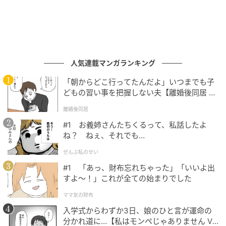
乗せる。仕上げに、良質なエキストラバージンオリー
ブオイルを回しかければ、それだけで準備は完了だ。
人気連載マンガランキング
「朝からどこ行ってたんだよ」いつまでも子
どもの習い事を把握しない夫【離婚後同居 Vo
l.1】
離婚後同居
#1 お義姉さんたちくるって、私話したよ
ね？ ねぇ、それでも…
ぜんぶ私のせい
#1 「あっ、財布忘れちゃった」「いいよ出
すよ〜！」これが全ての始まりでした
オリーブオイルの風味が絡まって……。アペリティーヴォは気軽で、手軽で、
自由でいい、それがイタリア流。
ママ友の財布
入学式からわずか3日、娘のひと言が運命の
一見すると大胆な組み合わせに思えるかもしれない
分かれ道に…【私はモンペじゃありません Vo