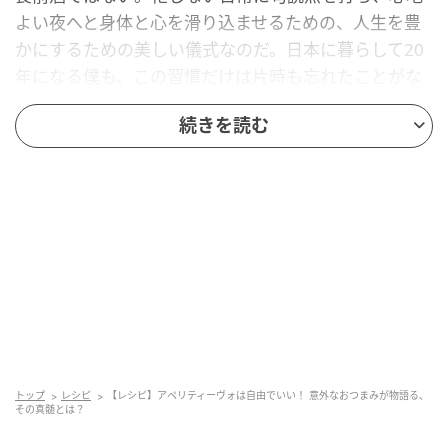
よい夜へと身体と心を滑り込ませるための、人生を豊
かにするための美しい儀式なのだ。日本に暮らして20
年になる僕も、この習慣だけは片時も忘れたことがな
い。特に初夏のアペリティーヴォは、少し汗ばんだ肌
続きを読む
に触れる夜風の冷たさも相まって、格別のエモーショ
ンを運んできてくれる。
トップ
レシピ
【レシピ】アペリティーヴォは自由でいい！ 意外なおつまみが物語る、
その真髄とは？