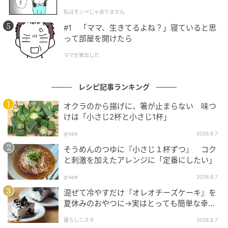
が、ひと口頬張れば、その完璧な調和に驚くはずだ。
l.1】
モッツァレラの持つクリーミーなミルクの甘みと、独
私はモンペじゃありません
特の弾力ある食感が、なめ茸の滋味深い旨味と醤油ベ
#1 「ママ、生きてるよね？」寝ていると思
って部屋を開けたら
ースの塩気、そして明太子の辛みを優しく包み込む。
そこにオリーブオイルの青々としたフルーティーな香
ママが家出した
りと苦味が加わることで、全体の見事な架け橋とな
り、一気に味わいが地中海の風を纏う。これぞ、日本
レシピ記事ランキング
にいながらにして五感で味わう「イタリアの初夏」だ
オクラのから揚げに、箸が止まらない 味つ
といえる。
けは「小さじ2杯と小さじ1杯」
grape
2026.8.7
アペリティーヴォにふさわしいワインって？
そうめんのつゆに『小さじ１杯ずつ』 コク
と刺激を加えたアレンジに「定番にしたい」
そして、この至福の時間を完成させるために絶対に欠
grape
2026.8.7
かせないのが、冷えたワインだ。初夏の夕暮れ、心地
混ぜて冷やすだけ『オレオチーズケーキ』を
よい微風を感じながら楽しむなら、僕の生まれ故郷で
夏休みのおやつに→実はとっても簡単な幸せ
あるピエモンテ州が誇る「Asti（アスティ）」をおす
レシピに挑戦♡
暮らしニスタ
2026.8.7
すめしたい。中でも「Canti（カンティ）」のアステ