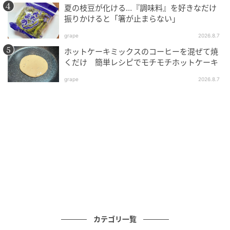
夏の枝豆が化ける…『調味料』を好きなだけ
ィ・スプマンテは、この季節の気分にこれ以上ないほ
振りかけると「箸が止まらない」
ど寄り添ってくれる。
grape
2026.8.7
ホットケーキミックスのコーヒーを混ぜて焼
くだけ 簡単レシピでモチモチホットケーキ
grape
2026.8.7
手で持ってみるとよりわかりやすい、ハーフボトル（375ml）より小さなクオ
ーターボトル（200ml）。
カテゴリ一覧
ピエモンテの豊かな丘陵地帯で育まれたマスカットか