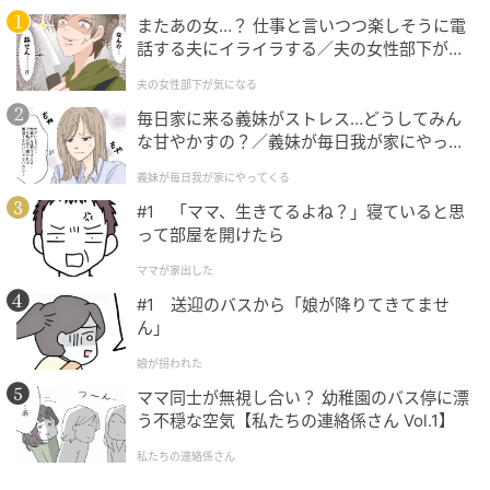
またあの女…？ 仕事と言いつつ楽しそうに電
話する夫にイライラする／夫の女性部下が気
になる（1）【夫婦の危機 まんが】
夫の女性部下が気になる
毎日家に来る義妹がストレス…どうしてみん
な甘やかすの？／義妹が毎日我が家にやって
くる（1）【義父母がシンドイんです！ まん
義妹が毎日我が家にやってくる
が】
#1 「ママ、生きてるよね？」寝ていると思
って部屋を開けたら
ママが家出した
#1 送迎のバスから「娘が降りてきてませ
ん」
娘が拐われた
ママ同士が無視し合い？ 幼稚園のバス停に漂
う不穏な空気【私たちの連絡係さん Vol.1】
私たちの連絡係さん