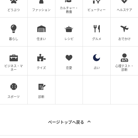
カルチャー・
どうぶつ
ファッション
ビューティー
ヘルスケア
教養
暮らし
住まい
レシピ
グルメ
おでかけ
ビジネス・マ
心理テスト・
クイズ
恋愛
占い
ネー
診断
スポーツ
診断
ページトップへ戻る