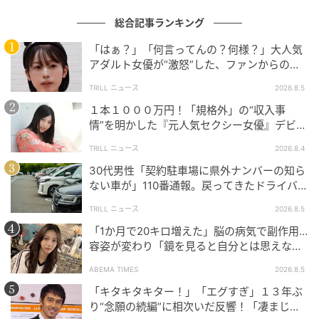
総合記事ランキング
「はぁ？」「何言ってんの？何様？」大人気
アダルト女優が“激怒”した、ファンからの
【質問】とは
TRILL ニュース
2026.8.5
１本１０００万円！「規格外」の“収入事
情”を明かした『元人気セクシー女優』デビュ
ー作が“１０万本”を記録した逸材
TRILL ニュース
2026.8.4
30代男性「契約駐車場に県外ナンバーの知ら
ない車が」110番通報。戻ってきたドライバー
の“言い分”に「口論になった」
TRILL ニュース
2026.8.5
「1か月で20キロ増えた」脳の病気で副作用…
容姿が変わり「鏡を見ると自分とは思えなか
った」壮絶な闘病生活明かす
ABEMA TIMES
2026.8.5
「キタキタキター！」「エグすぎ」１３年ぶ
り“念願の続編”に相次いだ反響！「凄まじく