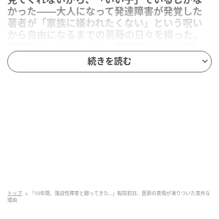
見てくれないから、「いい子」でいるしかな
かった――大人になって発達障害が発覚した
著者が「家族に嫌われたくない」という呪い
から自由になるまでの葛藤の日々を綴った、
実録コミックエッセイ。魔法のiらんど大賞
2021コミック原作大賞 実話・エッセイ部門特
続きを読む
別賞受賞作品。こちらの記事もオススメ【漫
画】「支えだったはずの夫が…」姑の“孫はま
だ？”攻撃に、話を逸らすだけの夫。積み重な
る不信感とイラ立ち大人のADHDが直面する
「見えない障害」の苦悩。衝撃の研究データ
が明かす、“自己肯定感”を失いやすい根本的原
因「ぼーっとして人の話を聞かない人」の正
体は？ 大人になって発覚する発達障害の特性
元記事で読む
トップ
「10年間、強迫性障害と闘ってきた…」転院初日、医師の表情が凍りついた意外な
次の記事
理由
「お友達を噛んだのに…」笑顔で帰ってきた2