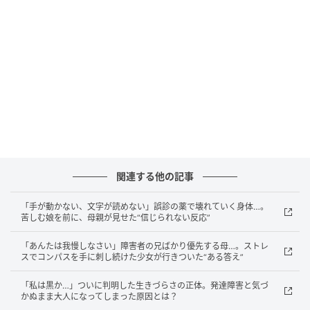
歳半の息子。母を凍りつかせた“謝罪はいりま
せん”のひと言
の記事をもっとみる
関連する他の記事
「手が動かない、文字が読めない」誤診の薬で壊れていく身体…。
苦しむ娘を前に、母親が見せた“信じられない反応”
「あんたは我慢しなさい」障害者の兄ばかり優先する母…。ストレ
スでコンパスを手に刺し続けた少女が行きついた“ある答え”
「私は黒か…」ついに判明した生きづらさの正体。発達障害と気づ
かぬまま大人になってしまった原因とは？