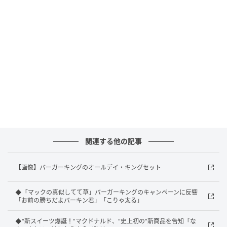
「食べ応えある本格バーガーです！」
7日の投稿では「ダブルクリーミーマヨ アボカドワッ
パー」について紹介していた同アカウント。「香ばし
い直火焼きの100％ビーフパティ2枚とアボカドをまろ
やかな「特製ハーブマヨソース」で仕上げた、直火で
焼いたジューシーなビーフの旨さとアボカドが相性抜
群な、食べ応えある本格バーガーです！」とのことで
関連する他の記事
す。気になる人は、ぜひチェックしてみてください
ね。
【画像】バーガーキングのオールデイ・キングセット
文：All About ニュース編集部
◆「マックの真似してて草」バーガーキングのキャンペーンに反響
元記事で読む
「お前の勝ちだよバーキン君」「こりゃ太る」
◆“新スイーツ爆誕！”マクドナルド、“史上初の”新商品を告知「な
次の記事