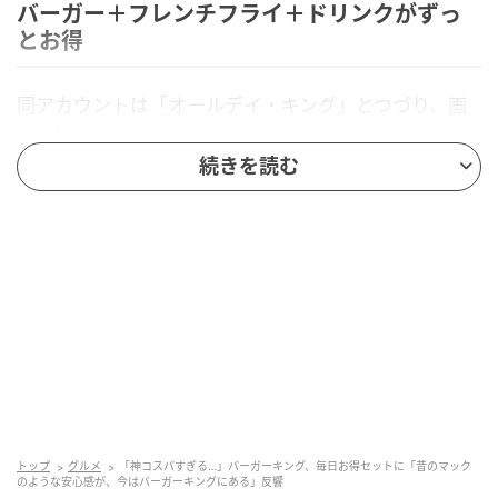
バーガー＋フレンチフライ＋ドリンクがずっ
とお得
同アカウントは「オールデイ・キング」とつづり、画
像2枚を投稿しています。本格バーガーにフレンチフラ
イ（S）とドリンク（M）がついたセットが550円〜
続きを読む
と、平日も休日も朝昼夜ずっとお得に楽しめるようで
す。4種のチーズを使用した「クアトロチーズワッパー
Jr.セット」は700円で楽しめます。
コメントでは、「クアトロチーズワッパーJr.700円は神
コスパすぎる…チーズ好きにはたまらない組み合わせ
ですね」「確かに毎日キングでいいと思わせるよう
な」「昔のマックのような安心感が、今はバーガーキ
ングにある」「スパイシーワッパー美味しかった。ま
た行きます」などの声が寄せられました。
トップ
グルメ
「神コスパすぎる…」バーガーキング、毎日お得セットに「昔のマック
のような安心感が、今はバーガーキングにある」反響