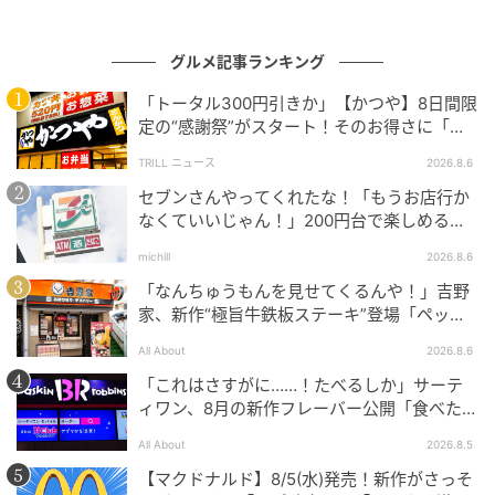
グルメ記事ランキング
「トータル300円引きか」【かつや】8日間限
定の“感謝祭”がスタート！そのお得さに「何
日連続で通えるかなぁ」「激アツ！」の声
TRILL ニュース
2026.8.6
セブンさんやってくれたな！「もうお店行か
なくていいじゃん！」200円台で楽しめる本
格グルメ
michill
2026.8.6
「なんちゅうもんを見せてくるんや！」吉野
家、新作“極旨牛鉄板ステーキ”登場「ペッパ
ーランチを潰しに来たぞ……」
All About
2026.8.6
「これはさすがに……！たべるしか」サーテ
ィワン、8月の新作フレーバー公開「食べた方
が良いですよスイカサマーは」
All About
2026.8.5
【マクドナルド】8/5(水)発売！新作がさっそ