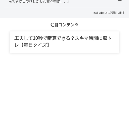
んですかこのけしからん食べ物は、、」
【商品回収】人形町今半の「老舗の合挽ハン
※All Aboutに移動します
バーグ」が交換対象に。賞味期限が2年長く記
載される
注目コンテンツ
の記事をもっとみる
工夫して10秒で暗算できる？スキマ時間に脳ト
レ【毎日クイズ】