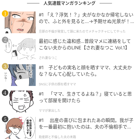
人気連載マンガランキング
#1 「え？浮気！？」夫がなかなか帰宅しない
ので、ふと外を見ると…→予期せぬ光景が！
｜旦那の不倫が発覚して頭に来たのでメチャ
旦那の不倫が発覚して頭に来たのでメチャクチャにしてやった
クチャにしてやった
最初に感じた違和感…普段マメに連絡をして
こない夫からのLINE【され妻なつこ Vol.1】
され妻なつこ
#1 子どもの実名と顔を晒すママ、大丈夫か
な？なんて心配していたら。
SNSに子供の顔を晒すママ
#1 「ママ、生きてるよね？」寝ていると思
って部屋を開けたら
ママが家出した
#1 出産の喜びに包まれたあの瞬間。我が子
を一番最初に抱いたのは、夫の不倫相手でし
た。
助産師と不倫した夫の末路