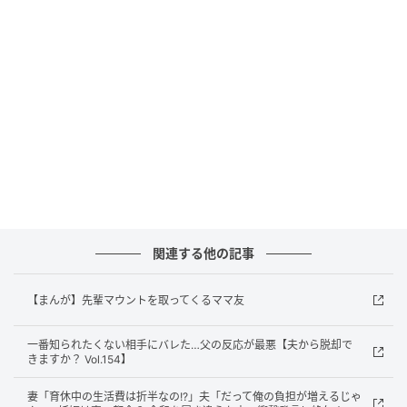
ウーマンエキサイト
関連する他の記事
【まんが】先輩マウントを取ってくるママ友
一番知られたくない相手にバレた…父の反応が最悪【夫から脱却で
きますか？ Vol.154】
妻「育休中の生活費は折半なの!?」夫「だって俺の負担が増えるじゃ