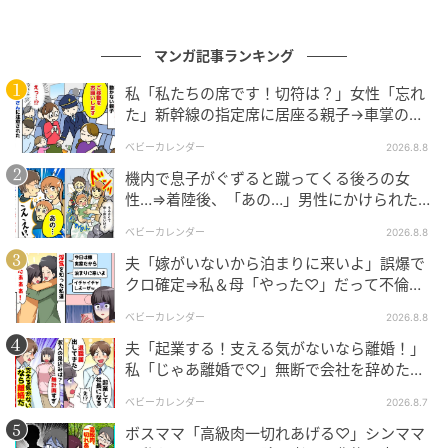
マンガ記事ランキング
ウーマンエキサイト
私「私たちの席です！切符は？」女性「忘れ
た」新幹線の指定席に居座る親子→車掌の注
意に移動…直後、ゾッとする発言
ベビーカレンダー
2026.8.8
機内で息子がぐずると蹴ってくる後ろの女
性…⇒着陸後、「あの…」男性にかけられた驚
きの言葉とは
ベビーカレンダー
2026.8.8
夫「嫁がいないから泊まりに来いよ」誤爆で
クロ確定⇒私＆母「やった♡」だって不倫相
手の正体は！
ベビーカレンダー
2026.8.8
夫「起業する！支える気がないなら離婚！」
私「じゃあ離婚で♡」無断で会社を辞めた元
ウーマンエキサイト
夫、お先真っ暗！
ベビーカレンダー
2026.8.7
ボスママ「高級肉一切れあげる♡」シンママ