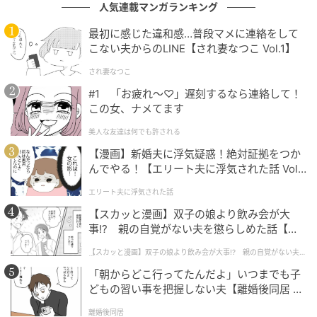
人気連載マンガランキング
最初に感じた違和感…普段マメに連絡をして
こない夫からのLINE【され妻なつこ Vol.1】
され妻なつこ
#1 「お疲れ〜♡」遅刻するなら連絡して！
この女、ナメてます
美人な友達は何でも許される
ウーマンエキサイト
【漫画】新婚夫に浮気疑惑！絶対証拠をつか
んでやる！【エリート夫に浮気された話 Vol.
1】
エリート夫に浮気された話
【スカッと漫画】双子の娘より飲み会が大
事!? 親の自覚がない夫を懲らしめた話【第1
話】
【スカッと漫画】双子の娘より飲み会が大事!? 親の自覚がない夫を
懲らしめた話
「朝からどこ行ってたんだよ」いつまでも子
どもの習い事を把握しない夫【離婚後同居 Vo
l.1】
離婚後同居