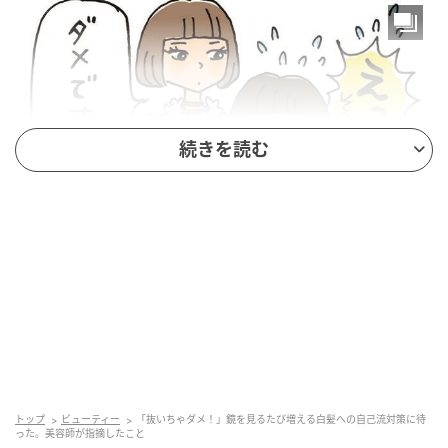
続きを読む
ベビーカレンダー
私が白髪を見つけたのは、30代後半のことです。髪の
分け目にちょろっと生える白髪は、1本あるだけでも印
象が大違い。老けた印象になるのが嫌で、見つけるた
びにピンセットで抜いていました。
トップ
ビューティー
「抜いちゃダメ！」鏡を見るたび増える白髪への自己流対策に待
った。美容師が指摘したこと
それでも当時は、「気にし過ぎじゃないの」と夫に言