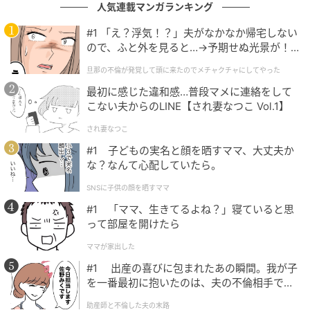
たのもこれまでか……」と、私は食生活の改善を決意し
人気連載マンガランキング
ます。とはいえ、大好きなお酒はすぐにはやめられま
#1 「え？浮気！？」夫がなかなか帰宅しない
せん。その分、味噌汁やスープに野菜を取り入れ、毎
ので、ふと外を見ると…→予期せぬ光景が！
日の食事でビタミンやミネラルを摂取できるよう心が
｜旦那の不倫が発覚して頭に来たのでメチャ
旦那の不倫が発覚して頭に来たのでメチャクチャにしてやった
けました。
クチャにしてやった
最初に感じた違和感…普段マメに連絡をして
こない夫からのLINE【され妻なつこ Vol.1】
さらに、
「髪の健康にはたんぱく質が大切」と美容師
さんから聞き、毎日飲み始めたのが豆乳です。
植物性
され妻なつこ
たんぱく質が豊富な大豆からできる豆乳は、もともと
#1 子どもの実名と顔を晒すママ、大丈夫か
大好物。冷蔵庫に常備し、毎日飲んでいたコーヒーは
な？なんて心配していたら。
ソイラテにチェンジしました。
SNSに子供の顔を晒すママ
#1 「ママ、生きてるよね？」寝ていると思
お風呂上がりは、
美容師さんおすすめの育毛剤をシュ
って部屋を開けたら
ッと頭皮にかけて、やさしくマッサージ。
美容師さん
ママが家出した
によると、マッサージで頭皮をやわらかくすると血流
#1 出産の喜びに包まれたあの瞬間。我が子
が良くなり、抜け毛予防に期待できるという話でし
を一番最初に抱いたのは、夫の不倫相手でし
た。
た。
助産師と不倫した夫の末路