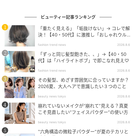
薄毛の相談をするなんて少し恥ずかしかったのです
が、40代の女性なら誰もが感じる変化だと言われ少し
ビューティー記事ランキング
安心しました。もちろん、今は白髪は見つけても抜い
「重たく見える」「垢抜けない」→ コレで解
たりしません。「いざとなったらカラーリングできる
決！【40・50代】に激推し「おしゃれウル
から」という美容師さんの声に励まされ、白髪を意識
フ」
fashion trend news
2026.8.6
し過ぎない生活を送るようになりました。
「ずっと同じ髪型飽きた、、」→【40・50
◇◇◇◇◇
代】は「ハイライトボブ」で即こなれ見え♡
fashion trend news
2026.8.6
「美容に一生懸命になるのもすてきだけど、これから
その髪型、めざす雰囲気に合っていますか？
は自分に起こる変化に柔軟に対応していく年代なのか
2026夏、大人ヘアで意識したい３つのこと
も……」。最近はそんなふうに思いながら、頑張り過ぎ
beauty news tokyo
2026.8.6
ない美容法を目指して日々を過ごしています。
崩れていないメイクが“崩れて”見える？真夏
こそ見直したい“フェイスパウダー”の使い方
監修／駒形依子先生（こまがた医院院長）
2007年東京女子医科大学卒業後、米沢市立病院、東京
beauty news tokyo
2026.8.6
女子医科大学病院産婦人科、同院東洋医学研究所を経
‟六角構造の微粒子パウダー”が夏のテカリと