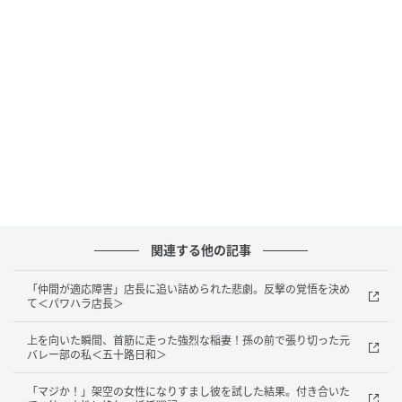
われる程度。白髪はまだ大して目立つものではなかっ
たのです。ところが、40代になると事態は一変。鏡を
のぞくたびに白髪を見つけるほどに！
白髪とともに悩みとして浮上したのが、頭頂部の薄毛
問題。
ある日ドライヤーで髪を乾かしていると、いつ
もより地肌が目立つことに気付いたのです！
「白髪を抜き続けたから？ 髪にコシがなくなったか
ら……？」
関連する他の記事
一気に加齢を目の当たりにしたような気分になった
私。長年お世話になっている美容師さんに白髪と薄毛
「仲間が適応障害」店長に追い詰められた悲劇。反撃の覚悟を決め
て＜パワハラ店長＞
を相談してみることにしました。
上を向いた瞬間、首筋に走った強烈な稲妻！孫の前で張り切った元
すると、まず言われたのが
「白髪は抜いちゃダメ！」
バレー部の私＜五十路日和＞
のひと言。最初は1本2本と思っていても、気付かぬう
「マジか！」架空の女性になりすまし彼を試した結果。付き合いた