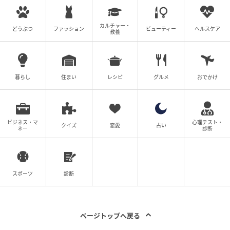
カルチャー・
どうぶつ
ファッション
ビューティー
ヘルスケア
教養
暮らし
住まい
レシピ
グルメ
おでかけ
ベビーカレンダー
ビジネス・マ
心理テスト・
クイズ
恋愛
占い
ネー
診断
30年以上前、永久脱毛はとても高価でした。毛深いの
が悩みで一番のコンプレックスだったため、軽く50万
円はかけて脇の脱毛をしました。当時はニードル式と
スポーツ
診断
いって、針を毛穴に入れ毛根を1本1本焼き切る方法
で、時間がかかる上にとにかく痛い！あまりの痛さに
すべて脱毛できぬまま、さらにはチケットも残したま
ページトップへ戻る
ま、志半ばで通わなくなってしまったものです。