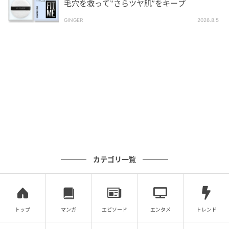
毛穴を救って‟さらツヤ肌”をキープ
て、2018年1月こまがた医院開業。2021年9月より介
護付有料老人ホームの嘱託医兼代表取締役専務に就任
GINGER
2026.8.5
し現在に至る。著書に『子宮内膜症は自分で治せる(マ
キノ出版)』『子宮筋腫は自分で治せる(マキノ出版)』
『膣の女子力(KADOKAWA)』『自律神経を逆手にとっ
て子宮を元気にする本(PHP研究所)』がある。
著者：原田祥子／40代女性・ライター。2児の母。お
酒と猫をこよなく愛する。ストロング系のお酒はキツ
くなり、元気においしく飲むために、そろそろ健康に
気をつかわねばと思う日々。
イラスト：サトウユカ
カテゴリ一覧
アラフィフでVIO脱毛をやってよかったワケ
トップ
マンガ
エピソード
エンタメ
トレンド