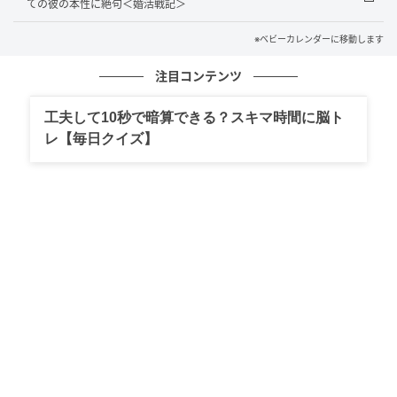
ちに脱毛の範囲が広がってしまうというのです。
ての彼の本性に絶句＜婚活戦記＞
さらに、一度抜いた髪の毛は、同じような状態に戻る
※ベビーカレンダーに移動します
までかなりの時間を要するとのこと。
「白髪は染めれ
注目コンテンツ
ば対応できるけど、抜けてしまった髪の毛はすぐには
戻らない」
と言われ、なるほどと納得してしまいまし
工夫して10秒で暗算できる？スキマ時間に脳ト
た。
レ【毎日クイズ】
体の内側から髪の健康を意識
重ねて美容師さんに言われたのは「気にし過ぎるのも
良くない」という話です。美しい髪を保つためには、
体の内側から健康を意識することが大切。ストレスや
不摂生が重なると、髪の健康状態も悪くなってしまう
ということでした。
「好き放題食べて飲んで、美容と健康が維持できてい