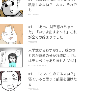
私話したよね？ ねぇ、それで
も…
ぜんぶ私のせい
#1 「あっ、財布忘れちゃっ
た」「いいよ出すよ〜！」これ
が全ての始まりでした
ママ友の財布
入学式からわずか3日、娘のひ
と言が運命の分かれ道に…【私
はモンペじゃありません Vol.1】
私はモンペじゃありません
#1 「ママ、生きてるよね？」
寝ていると思って部屋を開けた
ら
ママが家出した