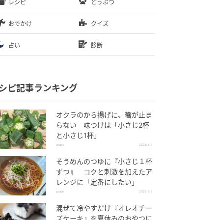
レシピ
どうぶつ
おでかけ
クイズ
占い
診断
シピ記事ランキング
オクラのから揚げに、箸が止ま
らない 味つけは「小さじ2杯
と小さじ1杯」
grape
2026.8.7
そうめんのつゆに『小さじ１杯
ずつ』 コクと刺激を加えたア
レンジに「定番にしたい」
grape
2026.8.7
混ぜて冷やすだけ『オレオチー
ズケーキ』を夏休みのおやつに