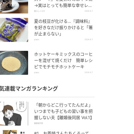
→実はとっても簡単な幸せレシ
ピに挑戦♡
暮らしニスタ
2026.8.7
夏の枝豆が化ける…『調味料』
を好きなだけ振りかけると「箸
が止まらない」
grape
2026.8.7
ホットケーキミックスのコーヒ
ーを混ぜて焼くだけ 簡単レシ
ピでモチモチホットケーキ
grape
2026.8.7
気連載マンガランキング
「朝からどこ行ってたんだよ」
いつまでも子どもの習い事を把
握しない夫【離婚後同居 Vol.1】
離婚後同居
#1 お義姉さんたちくるって、