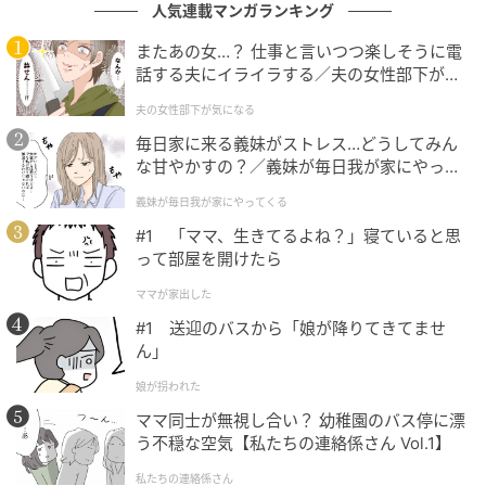
人気連載マンガランキング
もぐナビニュース
またあの女…？ 仕事と言いつつ楽しそうに電
話する夫にイライラする／夫の女性部下が気
タルト生地にミントパウダー入りのチョコミント生地
になる（1）【夫婦の危機 まんが】
とチョコチップを加え、キューブチョコをトッピング
夫の女性部下が気になる
して焼き上げた、チョコの甘さとさわやかなミントの
毎日家に来る義妹がストレス…どうしてみん
な甘やかすの？／義妹が毎日我が家にやって
味わいが楽しめるタルトです。 ［数量限定］
くる（1）【義父母がシンドイんです！ まん
義妹が毎日我が家にやってくる
が】
#1 「ママ、生きてるよね？」寝ていると思
ファミリーマート ファミマルSweets チョコ
って部屋を開けたら
ミントパウンドケーキ
ママが家出した
#1 送迎のバスから「娘が降りてきてませ
ん」
娘が拐われた
ママ同士が無視し合い？ 幼稚園のバス停に漂
う不穏な空気【私たちの連絡係さん Vol.1】
私たちの連絡係さん