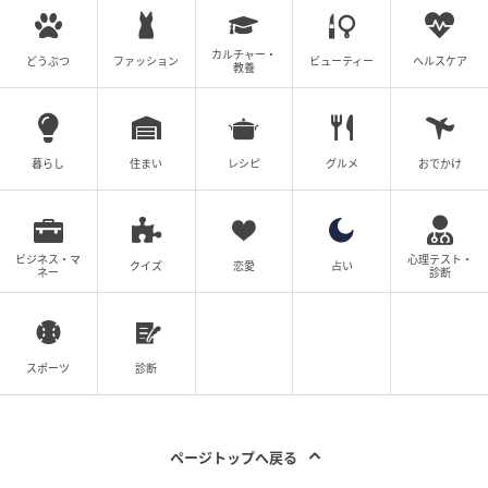
元記事で読む
カルチャー・
どうぶつ
次の記事
ファッション
ビューティー
ヘルスケア
教養
今週新発売のセブンイレブンスイーツ🍰まと
め！『ごろっとりんごアップルパイ青森県産
りんご使用』、『クワトロいちごエクレア』
暮らし
住まい
レシピ
グルメ
おでかけ
など♪
の記事をもっとみる
ビジネス・マ
心理テスト・
クイズ
恋愛
占い
ネー
診断
スポーツ
診断
ページトップへ戻る