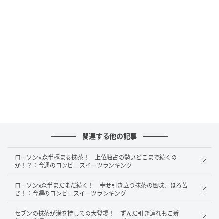
ファミリーマート 紅芋のタルト
関連する他の記事
ローソン×森半極まる抹茶！ 上位独占の勢いどこまで続くの
か！？：今週のコンビニスイーツランキング
ローソンx森半まだまだ続く！ 幸せ引き立つ抹茶の風味、ほろ苦
さ！：今週のコンビニスイーツランキング
もぐナビニュース
セブンの抹茶が満を持しての大登場！ ずんだ引き連れもこ新