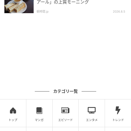
アール」の上質モーニング
朝時間.jp
2026.8.5
もぐナビニュース
宮古島産のかぼちゃをペーストし生地に絞って焼き上
カテゴリ一覧
げたかぼちゃのタルトです。 沖縄で販売
気になるファミマスイーツの商品は見つかりました
か？
トップ
マンガ
エピソード
エンタメ
トレンド