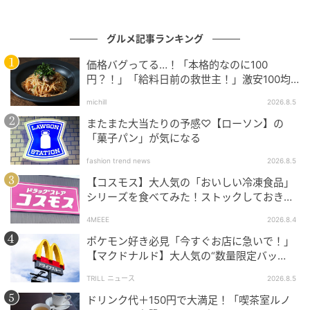
グルメ記事ランキング
価格バグってる…！「本格的なのに100
円？！」「給料日前の救世主！」激安100均
グルメ
michill
2026.8.5
もぐナビニュース
またまた大当たりの予感♡【ローソン】の
「菓子パン」が気になる
ミントパウダーとチョコチップを加えて焼き上げた、
さわやかなミントの味わいとチョコの甘さが楽しめ
fashion trend news
2026.8.5
る、ふんわりとした食感のパウンドケーキです。 ［数
【コスモス】大人気の「おいしい冷凍食品」
シリーズを食べてみた！ストックしておきた
量限定］
くなる美味しさ
4MEEE
2026.8.4
ポケモン好き必見「今すぐお店に急いで！」
ファミリーマート かぼちゃのタルト
【マクドナルド】大人気の“数量限定バッ
グ”、諦めないで！今ならまだ買えるか
TRILL ニュース
2026.8.5
も…！？
ドリンク代＋150円で大満足！「喫茶室ルノ