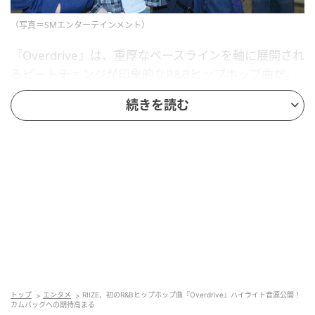
（写真＝SMエンターテインメント）
『Overdrive』は、重厚なベースラインを軸に展開され
るビートチェンジが印象的なR&Bヒップホップ曲だ。
パワフルさと繊細さを自在に行き来するメンバーのボ
続きを読む
ーカルが楽曲への没入感を高め、自ら定めた限界を打
ち破りながら突き進む高揚感を歌詞に込めた。
特に同曲は、先日公開されたショウタロウのトレーラ
ー映像『RIIZE “II” Trailer : Born Free』のBGMとして
使用され、公開直後から世界中のファンの間で話題を
呼んでいた。中毒性の高いサウンドと洗練された雰囲
気ですでに注目を集めているだけに、6月15日に公開
されるフルバージョンへの期待も高まっている。
デビュー以来、独創的な音楽とパフォーマンスでK-
トップ
エンタメ
RIIZE、初のR&Bヒップホップ曲『Overdrive』ハイライト音源公開！
カムバックへの期待高まる
POPシーンに新たな風を吹き込んできたRIIZEは、今回