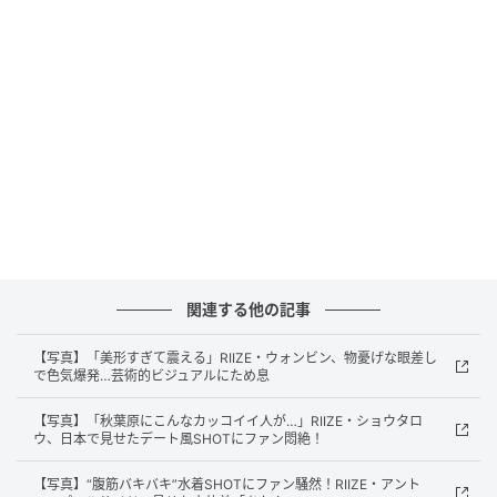
の2ndミニアルバム『II』を通じて、さらに音楽の幅を
広げる見通しだ。
なお、RIIZEの2ndミニアルバム『II』は、6月15日午
後6時にリリースされる。
◇RIIZE プロフィール
SMエンターテインメント所属のボーイズグループ。現
在のメンバーはNCT出身のショウタロウ、ソンチャ
ン、公開練習生SM ROOKIES出身のウンソク、非公開
関連する他の記事
練習生のウォンビン、ソヒ、アントンの6人。SMエン
ターテインメントがNCT以来、7年ぶりに輩出するボー
【写真】「美形すぎて震える」RIIZE・ウォンビン、物憂げな眼差し
で色気爆発…芸術的ビジュアルにため息
イズグループとしてデビュー前から注目を集めた。グ
ループ名「RIIZE」には、「Rise」（成長する）と
【写真】「秋葉原にこんなカッコイイ人が…」RIIZE・ショウタロ
ウ、日本で見せたデート風SHOTにファン悶絶！
「Realize」（実現する）の2つの意味が込められてい
る。2023年9月4日、シングル『Get A Guitar』でデビ
【写真】“腹筋バキバキ”水着SHOTにファン騒然！RIIZE・アント