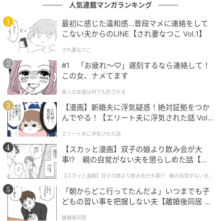
人気連載マンガランキング
最初に感じた違和感…普段マメに連絡をして
こない夫からのLINE【され妻なつこ Vol.1】
され妻なつこ
#1 「お疲れ〜♡」遅刻するなら連絡して！
この女、ナメてます
美人な友達は何でも許される
【漫画】新婚夫に浮気疑惑！絶対証拠をつか
んでやる！【エリート夫に浮気された話 Vol.
1】
エリート夫に浮気された話
【スカッと漫画】双子の娘より飲み会が大
事!? 親の自覚がない夫を懲らしめた話【第1
話】
【スカッと漫画】双子の娘より飲み会が大事!? 親の自覚がない夫を
懲らしめた話
「朝からどこ行ってたんだよ」いつまでも子
どもの習い事を把握しない夫【離婚後同居 Vo
l.1】
離婚後同居