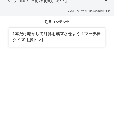
ン、プールサイドで見せた肉体美「あかん」
ュー。2024年10月、スンハンが脱退している。
※スポーツソウル日本版に移動します
元記事で読む
注目コンテンツ
次の記事
1本だけ動かして計算を成立させよう！マッチ棒
“24人組”ガールズグループtripleS、日本ファ
クイズ【脳トレ】
ンへ特別な贈り物！新曲『Baby Flower』日
本語版リリース
の記事をもっとみる