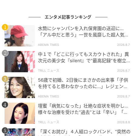
エンタメ記事ランキング
水筒にシャンパンを入れ保育園の送迎に…
「アル中だと思う」一世を風靡した超人気タ
レント、酒漬けだった日々を告白
ABEMA TIMES
2026.8.7
中１で「どこに行ってもスカウトされた」異
次元の美少女『silent』で“最高記録”を樹立し
た「反則級」の【トップ女優】
TRILL ニュース
2026.8.7
56歳で初婚、2日後にまさかの出来事「子供
を持てると思わなかったのに…」レジェンド
美魔女が当時の心境を告白
ABEMA TIMES
2026.8.7
壇蜜「病気になった」壮絶な症状を明かし…
様々な治療を受けた“過去”とは「辛い」「苦
しい」
TRILL ニュース
2026.8.8
「深くお詫び」４人組ロックバンド、“突然の