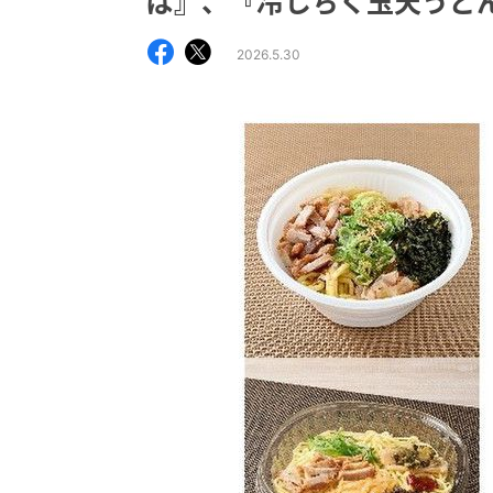
ば』、『冷しちく玉天うど
2026.5.30