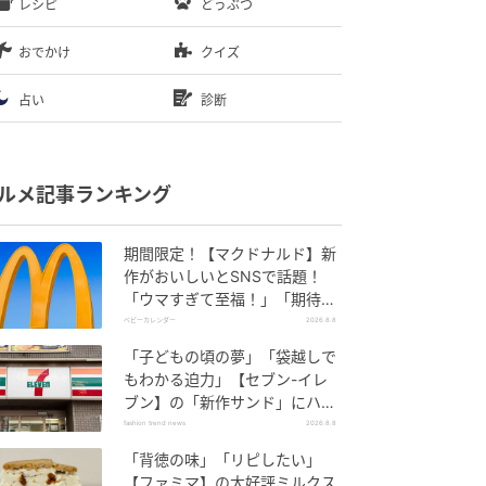
レシピ
どうぶつ
おでかけ
クイズ
占い
診断
ルメ記事ランキング
期間限定！【マクドナルド】新
作がおいしいとSNSで話題！
「ウマすぎて至福！」「期待以
上♡」
ベビーカレンダー
2026.8.8
「子どもの頃の夢」「袋越しで
もわかる迫力」【セブン-イレ
ブン】の「新作サンド」にハマ
りそう！
fashion trend news
2026.8.8
「背徳の味」「リピしたい」
【ファミマ】の大好評ミルクス