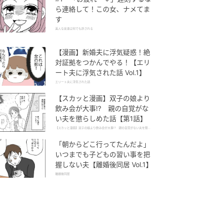
ら連絡して！この女、ナメてま
す
美人な友達は何でも許される
【漫画】新婚夫に浮気疑惑！絶
対証拠をつかんでやる！【エリ
ート夫に浮気された話 Vol.1】
エリート夫に浮気された話
【スカッと漫画】双子の娘より
飲み会が大事!? 親の自覚がな
い夫を懲らしめた話【第1話】
【スカッと漫画】双子の娘より飲み会が大事!? 親の自覚がない夫を懲ら
しめた話
「朝からどこ行ってたんだよ」
いつまでも子どもの習い事を把
握しない夫【離婚後同居 Vol.1】
離婚後同居