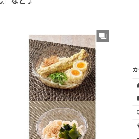
ん』など♪
カ