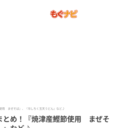
節使用 まぜそば』、『冷しちく玉天うどん』など♪
まとめ！『焼津産鰹節使用 まぜそ