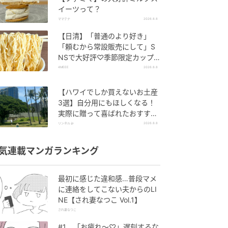
イーツって？
ママテナ
2026.8.8
【日清】「普通のより好き」
「頼むから常設販売にして」S
NSで大好評♡季節限定カップ
ヌードルが発売中！
4MEEE
2026.8.8
【ハワイでしか買えないお土産
3選】自分用にもほしくなる！
実際に贈って喜ばれたおすすめ
はこれ！
リンネル.jp
2026.8.8
気連載マンガランキング
最初に感じた違和感…普段マメ
に連絡をしてこない夫からのLI
NE【され妻なつこ Vol.1】
され妻なつこ
#1 「お疲れ〜♡」遅刻するな