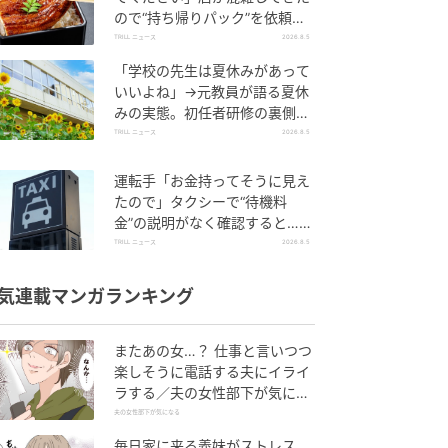
ので“持ち帰りパック”を依頼す
ると“店員の対応”に「今でも腹
TRILL ニュース
2026.8.5
立たしい」
「学校の先生は夏休みがあって
いいよね」→元教員が語る夏休
みの実態。初任者研修の裏側に
「今でも思い出す」
TRILL ニュース
2026.8.5
運転手「お金持ってそうに見え
たので」タクシーで“待機料
金”の説明がなく確認すると…運
転手の“失礼な一言”に「複雑な
TRILL ニュース
2026.8.5
思い」
気連載マンガランキング
またあの女…？ 仕事と言いつつ
楽しそうに電話する夫にイライ
ラする／夫の女性部下が気にな
る（1）【夫婦の危機 まんが】
夫の女性部下が気になる
毎日家に来る義妹がストレス…