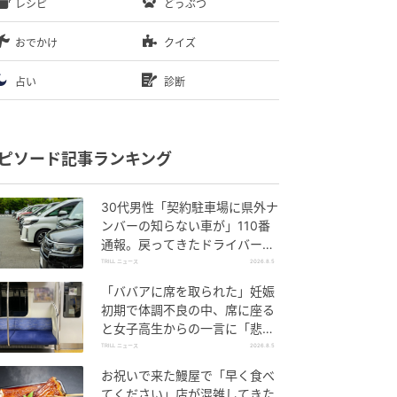
レシピ
どうぶつ
おでかけ
クイズ
占い
診断
ピソード記事ランキング
30代男性「契約駐車場に県外ナ
ンバーの知らない車が」110番
通報。戻ってきたドライバー
の“言い分”に「口論になった」
TRILL ニュース
2026.8.5
「ババアに席を取られた」妊娠
初期で体調不良の中、席に座る
と女子高生からの一言に「悲し
い気持ちは今でも忘れない」
TRILL ニュース
2026.8.5
お祝いで来た鰻屋で「早く食べ
てください」店が混雑してきた