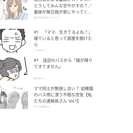
どうしてみんな甘やかすの？／
義妹が毎日我が家にやってくる
（1）【義父母がシンドイんで
義妹が毎日我が家にやってくる
す！ まんが】
#1 「ママ、生きてるよね？」
寝ていると思って部屋を開けた
ら
ママが家出した
#1 送迎のバスから「娘が降り
てきてません」
娘が拐われた
ママ同士が無視し合い？ 幼稚園
のバス停に漂う不穏な空気【私
たちの連絡係さん Vol.1】
私たちの連絡係さん