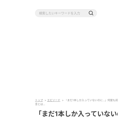
トップ
エピソード
「まだ1本しか入っていないのに…」何度も
言とは…
「まだ1本しか入っていな