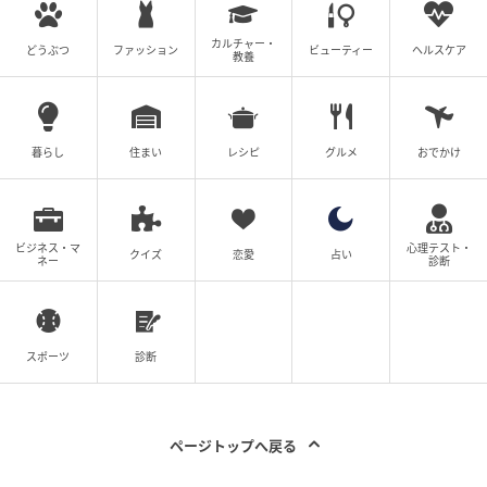
ポケモンカードのためだけに作るのは抵抗がある」と
いう戸惑いや、「個人情報の扱いがどうしても気にな
カルチャー・
どうぶつ
ファッション
ビューティー
ヘルスケア
教養
ってしまう」という慎重な声も上がっています。
本人確認の仕組みに納得しつつも、自分の使い方に合
うかどうかで判断が分かれている様子がうかがえまし
暮らし
住まい
レシピ
グルメ
おでかけ
た。
さらに、「マイナンバーカード本体の有効期限と、中
ビジネス・マ
心理テスト・
に入っている電子証明書の有効期限はそれぞれ別なの
クイズ
恋愛
占い
ネー
診断
で注意したほうがいい」と、実務的なポイントを共有
する声もありました。
スポーツ
診断
応募の直前になって認証できないという事態を避ける
ためのリマインドとして、参考にしたい受け止めで
す。
ページトップへ戻る