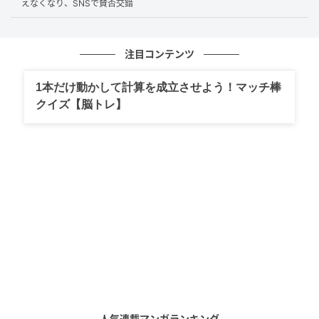
抽選販売を最初の活用先とする旨が告知されました。
えなくなり、SNSで賛否交錯
すべての利用者に公平な機会を提供し、安心・安全に
サービスを楽しんでもらうための取り組みと位置づけ
注目コンテンツ
られています。
1本だけ動かして計算を成立させよう！マッチ棒
クイズ【脳トレ】
認証方法とプライバシーの扱い
認証方法としては、外部サービスを利用し、スマート
フォンでマイナンバーカードのICチップを読み取り、
プレイヤーズクラブのアカウントを認証する方式が予
定されています。
対象範囲は、ポケモンセンターオンラインの一部商品
の優先的な抽選および販売と、日本国内で開催される
一部の公式大会などの参加申し込みです。
人気連載マンガランキング