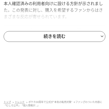
本人確認済みの利用者向けに設ける方針が示されまし
た。この発表に対し、購入を希望するファンからはさ
まざまな反応が寄せられています。
ポケモン公式が打ち出した本人確認システム
の活用
続きを読む
ポケモンカードゲームの30周年記念商品の抽選販売に
あたり、マイナンバーカードを使った本人確認システ
ムを活用する方針が、公式から告知されました。
今回の方針は公式サイトとXで告知され、購入希望者の
間で大きな反響を呼んでいます。
トップ
トレンド
ポケカ30周年で公式が“本気の転売対策” →ファンざわついた内容に
【お知らせ】
「むしろ公平」「個人情報が…」