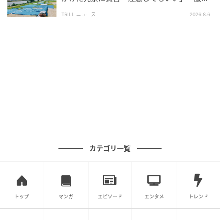
みとのことです。なお、本人確認を行ったからといっ
痛くなるので」
TRILL ニュース
2026.8.6
て、当選を確約するものではない点もあわせて示され
ています。
SNSで広がるさまざまな受け止め
公式の発表を受けて、Xではさまざまな声が交わされて
います。
「日本に住んでいれば外国人でも取得できる仕組みな
ので、特定の人だけを排除する話ではなく、むしろ公
カテゴリ一覧
平な対策だと思う」といった歓迎の声があり、長年続
いた転売や買い占めへの本気度を評価する受け止めが
見られました。
トップ
マンガ
エピソード
エンタメ
トレンド
一方で、「マイナンバーカードはあくまで任意取得。