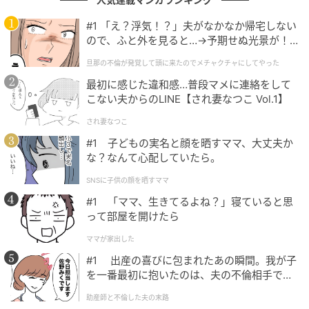
プライバシーの扱いについても説明があり、認証時に
#1 「え？浮気！？」夫がなかなか帰宅しない
使うのはカードに搭載された「利用者証明用電子証明
ので、ふと外を見ると…→予期せぬ光景が！
書」と「券面事項入力補助」で、運営側がマイナンバ
｜旦那の不倫が発覚して頭に来たのでメチャ
旦那の不倫が発覚して頭に来たのでメチャクチャにしてやった
ーそのものを取得・保管することはないとされていま
クチャにしてやった
最初に感じた違和感…普段マメに連絡をして
す。
こない夫からのLINE【され妻なつこ Vol.1】
運用開始は2026年8月頃が視野に入っており、具体的
され妻なつこ
な認証手順や年齢に応じたルールは2026年7月以降に
#1 子どもの実名と顔を晒すママ、大丈夫か
あらためて告知される予定です。
な？なんて心配していたら。
SNSに子供の顔を晒すママ
#1 「ママ、生きてるよね？」寝ていると思
30周年記念商品の抽選販売での扱い
って部屋を開けたら
ママが家出した
対象となるのは、ポケモンセンターオンラインで抽選
#1 出産の喜びに包まれたあの瞬間。我が子
販売される商品です。
を一番最初に抱いたのは、夫の不倫相手でし
た。
「ポケモンカードゲーム MEGA 拡張パック『30th
助産師と不倫した夫の末路