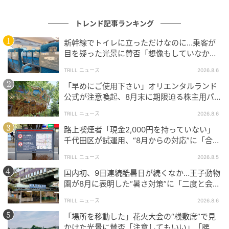
CELEBRATION』BOX」7,200円（税込）
「ポケモンカードゲーム MEGA『30th
トレンド記事ランキング
CELEBRATION FUTURISTIC BOX』」27,500円（税
新幹線でトイレに立っただけなのに…乗客が
込）
目を疑った光景に賛否「想像もしていなかっ
「ポケモンカードゲーム MEGA『30th
た」「仕方ない」
TRILL ニュース
2026.8.6
CELEBRATION プレミアムデッキセット エーフィ・ブ
「早めにご使用下さい」オリエンタルランド
ラッキー』」6,200円（税込）
公式が注意喚起、8月末に期限迫る株主用パ
「ポケモンカードゲーム MEGA『30th
スポートに反響
TRILL ニュース
2026.8.6
CELEBRATION カードセット（9種セット）』」
路上喫煙者「現金2,000円を持っていない」
10,800円（税込）
千代田区が試運用、“8月からの対応”に「合理
※価格は2026年6月現在
的」「他地域にも広げて」
TRILL ニュース
2026.8.5
抽選では、当選数の大半が「本人確認済みの方の当選
国内初、9日連続酷暑日が続くなか…王子動物
分」として用意されます。
園が8月に表明した“暑さ対策”に「二度と会え
なくなるよりずっといい」
TRILL ニュース
2026.8.6
本人確認を済ませていない場合も応募自体は可能です
「場所を移動した」花火大会の“桟敷席”で見
が、本人確認を完了させた方が当選しやすくなる仕組
かけた光景に賛否「注意してもいい」「腰が