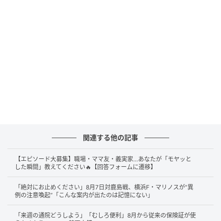
ポケモンカードゲームの30周年を記念した商品の販
売時にはマイナンバーカードを使用した本人確認シ
ステムを活用予定です。
詳細はこちらをご確認ください。
https://t.co/P2jYNKDbb1
pic.twitter.com/0u5W1d1fO8
— ポケモン公式 (@Pokemon_cojp)
June 8, 2026
この投稿で案内されているのは、30周年記念商品の抽
選販売からマイナンバーカードによる本人確認システ
関連する他の記事
ムの活用を始める、という方針です。
【エピソード大募集】職場・ママ友・義実家…あなたが「モヤッと
もともと株式会社ポケモンは2026年5月21日に、ポケ
した瞬間」教えてください🔥【回答フォームに遷移】
モンカードゲームに関連する一部サービスでこのシス
「絶対にお止めください」8月7日対鹿島戦、横浜F・マリノスが“異
テムを導入する考えを示しており、続く6月8日にあら
例の注意喚起”「こんな案内が出たのは記憶にない」
ためて当該投稿と公式サイトにて、30周年記念商品の
「来週の通院どうしよう」「むしろ便利」8月から従来の保険証が使