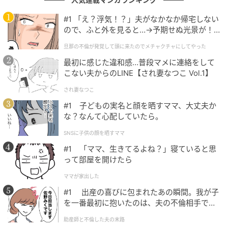
量指数と同じ計算モデルを用いつつ、沿線59カ所に設
#1 「え？浮気！？」夫がなかなか帰宅しない
置されたJR東海独自の雨量計のデータをもとに算出さ
ので、ふと外を見ると…→予期せぬ光景が！
れます。
｜旦那の不倫が発覚して頭に来たのでメチャ
旦那の不倫が発覚して頭に来たのでメチャクチャにしてやった
クチャにしてやった
これにより、地形や過去の経験雨量に応じて雨量計ご
最初に感じた違和感…普段マメに連絡をして
とに規制値を設定でき、従来の全線一律の基準より
こない夫からのLINE【され妻なつこ Vol.1】
も、きめ細やかな運転判断が可能になるとされていま
され妻なつこ
す。
#1 子どもの実名と顔を晒すママ、大丈夫か
な？なんて心配していたら。
具体的な運転見合わせの基準としては、1時間あたり
SNSに子供の顔を晒すママ
60mmを超える雨が降った場合に加え、降雨が続いて
#1 「ママ、生きてるよね？」寝ていると思
土壌雨量が雨量計ごとの規制値に達した場合にも運転
って部屋を開けたら
を見合わせることがあります。土壌雨量の規制値によ
ママが家出した
る見合わせは、地盤に溜まった水分が抜けるまで運転
#1 出産の喜びに包まれたあの瞬間。我が子
再開に時間がかかる傾向があるとされています。
を一番最初に抱いたのは、夫の不倫相手でし
た。
助産師と不倫した夫の末路