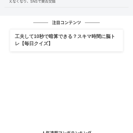
えなくなり、SNSで賛否交錯
代替交通手段への移動や体調不良への対応も難しくな
るため、運転規制が想定される際にはできる限り駅に
停車させる手配を行っていると説明しています。
注目コンテンツ
工夫して10秒で暗算できる？スキマ時間に脳ト
レ【毎日クイズ】
2025年6月から始まった「新しい降雨運転規
制」
JR東海では、2025年6月1日から東海道新幹線で「新し
い降雨運転規制」を導入しています。
これは、より一層の安全確保を目的に、長時間にわた
る雨の影響を評価する指標として新たに「土壌雨量」
を採り入れたものです。
土壌雨量は、降った雨が土壌中にどれだけ水分として
溜まっているかを数値化した指標で、気象庁の土壌雨
人気連載マンガランキング