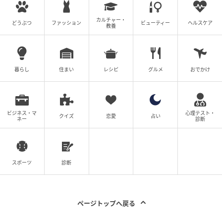
めの、現場のきめ細やかな工夫があることが、今回の
投稿からも伝わってきます。
カルチャー・
どうぶつ
ファッション
ビューティー
ヘルスケア
教養
これから梅雨や台風シーズンが本格化する時期。新幹
線で移動する予定がある際は、出発地が晴れていても
運行情報をこまめに確認し、時間に余裕を持った行動
暮らし
住まい
レシピ
グルメ
おでかけ
を心がけたいところです。
ビジネス・マ
心理テスト・
参考：
クイズ
恋愛
占い
ネー
診断
東海道新幹線（東京～新大阪）運行情報【ＪＲ東海公
式】（@JRC_Shinkan_jp）公式Xアカウント 2025年6
月2日投稿
スポーツ
診断
東海道新幹線における新しい降雨運転規制について
（東海旅客鉄道株式会社）
ページトップへ戻る
次の記事