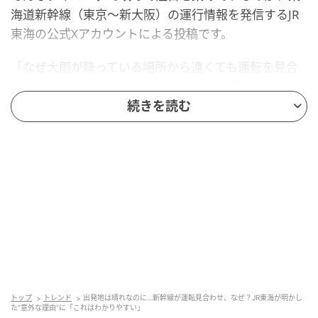
海道新幹線（東京〜新大阪）の運行情報を発信するJR
東海の公式Xアカウントによる投稿です。
「なぜ大雨が降っている場所から遠くても運転を見合
わせるのか？」という素朴な疑問に、図解付きで丁寧
に答える内容となっています。新しい降雨運転規制と
続きを読む
あわせてご紹介します。
公式Xが図解で示した「遠くの雨でも止まる」
理由
JR東海の公式Xアカウントは、東京駅と新大阪駅、そし
て途中区間を描いた1枚の図とともに、運転見合わせが
発生する仕組みを説明しました。
トップ
トレンド
出発地は晴れなのに…新幹線が運転見合わせ、なぜ？JR東海が明かし
た“意外な理由”に「これはわかりやすい」