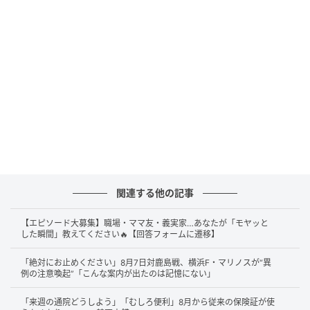
お知らせ…
pic.twitter.com/WrmIgwVNEP
— 東海道新幹線（東京～新大阪）運行情報【ＪＲ東海公式】
(@JRC_Shinkan_jp)
June 1, 2026
図の中では、両端の駅が晴れているにもかかわらず、
途中区間で降っている大雨のために新幹線が出発でき
ずにいる様子が示されています。
出発できない最大の理由として挙げられているのが、
「駅と駅の間で、長い時間列車が停まってしまうこと
関連する他の記事
を防ぐため」という点です。もし出発駅から次々に新
幹線が発車してしまうと、雨の影響を受けている区間
【エピソード大募集】職場・ママ友・義実家…あなたが「モヤッと
した瞬間」教えてください🔥【回答フォームに遷移】
に列車が集中し、「お客様が降車できない」「列車が
詰まって次の駅にたどり着けない」といった事態が起
「絶対にお止めください」8月7日対鹿島戦、横浜F・マリノスが“異
こりうると、図の中で具体的に説明されています。
例の注意喚起”「こんな案内が出たのは記憶にない」
「来週の通院どうしよう」「むしろ便利」8月から従来の保険証が使
新幹線総合指令所は、駅間で列車が長時間停まると、