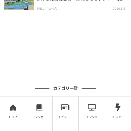
痛くなるので」
一方で、運転見合わせ時に備えて迂回ルートと所要時
TRILL ニュース
2026.8.6
間を画像でまとめて共有する声も見られ、利用者側で
も情報を補い合おうとする動きが出ていたようです。
単に不便だと受け止めるだけでなく、仕組みを理解し
たうえで備えに目を向ける反応が広がっていた点が、
今回の投稿の特徴といえそうです。
知っておきたい、雨の季節の新幹線との付き合
い方
カテゴリ一覧
東海道新幹線は1日に膨大な本数の列車が走る大動脈で
あり、ひとたび駅間で長時間停車すれば、その影響は
全線に波及します。「遠くの雨でも止まる」という一
トップ
マンガ
エピソード
エンタメ
トレンド
見不便に思える運転判断の裏には、乗客の安全と、駅
にたどり着けないまま閉じ込められる事態を避けるた