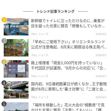
SNSで広がった「わかりやすい」の声
トレンド記事ランキング
こうした仕組みを丁寧に伝えた図解付き投稿は、Xで大
新幹線でトイレに立っただけなのに…乗客が
きな反響を呼び、1万いいねを超える反応となりまし
目を疑った光景に賛否「想像もしていなかっ
た。
た」「仕方ない」
TRILL ニュース
2026.8.6
コメントでは、説明のわかりやすさを評価する声が目
「早めにご使用下さい」オリエンタルランド
公式が注意喚起、8月末に期限迫る株主用パ
立ち、「これはわかりやすい」「図で見ると一発で理
スポートに反響
解できる」といった納得の反応が広がっていたようで
TRILL ニュース
2026.8.6
す。
路上喫煙者「現金2,000円を持っていない」
千代田区が試運用、“8月からの対応”に「合理
加えて、新幹線というインフラの特性そのものに目を
的」「他地域にも広げて」
TRILL ニュース
2026.8.5
向けるコメントもありました。「東海道は高架が少な
国内初、9日連続酷暑日が続くなか…王子動物
くて盛り土が多い」「超高速で快適な反面、意外とデ
園が8月に表明した“暑さ対策”に「二度と会え
リケート」といった見方も寄せられ、雨に対する設備
なくなるよりずっといい」
TRILL ニュース
2026.8.6
面の事情まで含めて受け止められていたことがうかが
「場所を移動した」花火大会の“桟敷席”で見
えます。
かけた光景に賛否「注意してもいい」「腰が