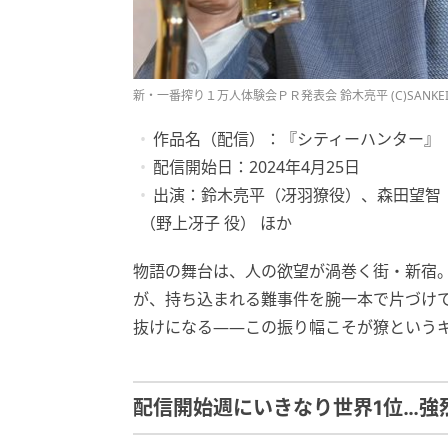
新・一番搾り１万人体験会ＰＲ発表会 鈴木亮平 (C)SANKE
作品名（配信）：『シティーハンター』（Ne
配信開始日：2024年4月25日
出演：鈴木亮平（冴羽獠役）、森田望智（
（野上冴子 役） ほか
物語の舞台は、人の欲望が渦巻く街・新宿。
が、持ち込まれる難事件を腕一本で片づけ
抜けになる——この振り幅こそが獠という
配信開始週にいきなり世界1位…強