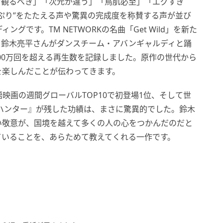
対観るべき」「次元が違う」「鳥肌必至」「エグすぎ
ぷり”をたたえる声や驚異の完成度を称賛する声が並び
です。TM NETWORKの名曲「Get Wild」を新た
l」に乗せ、鈴木亮平さんがダンスチーム・アバンギャルディと踊
1,500万回を超える再生数を記録しました。原作の世代から
を楽しんだことが伝わってきます。
映画の週間グローバルTOP10で初登場1位、そして世
ィーハンター』が残した功績は、まさに驚異的でした。鈴木
い敬意が、国境を越えて多くの人の心をつかんだのだと
ていることを、あらためて教えてくれる一作です。