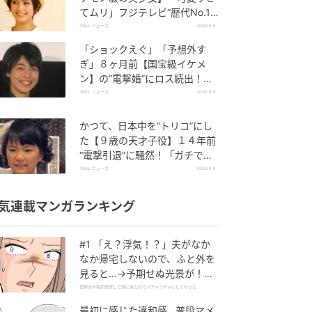
てムリ」フジテレビ“歴代No.1
作”で輝いた『美人女優』
TRILL ニュース
2026.8.6
「ショックえぐ」「予想外す
ぎ」８ヶ月前【国宝級イケメ
ン】の“電撃婚”にロス続出！興
収“９５億超え”シリーズで輝い
TRILL ニュース
2026.8.5
た逸材
かつて、日本中を“トリコ”にし
た【９歳の天才子役】１４年前
“電撃引退”に騒然！「ガチで悲
しい」惜しまれる“逸材”
TRILL ニュース
2026.8.6
気連載マンガランキング
#1 「え？浮気！？」夫がなか
なか帰宅しないので、ふと外を
見ると…→予期せぬ光景が！｜
旦那の不倫が発覚して頭に来た
旦那の不倫が発覚して頭に来たのでメチャクチャにしてやった
のでメチャクチャにしてやった
最初に感じた違和感…普段マメ