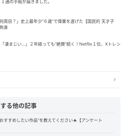
、１通の手紙が届きました。
何周目？」史上最年少“６歳”で偉業を遂げた【国民的 天才子
熱演
凄まじい…」２年経っても“絶賛”続く！Netflix１位、Xトレン
連する他の記事
おすすめしたい作品”を教えてください🔥【アンケート