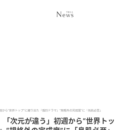
から“世界トップ”に躍り出た『強烈ドラマ』“規格外の完成度”に「鳥肌必至」
」「次元が違う」初週から“世界トッ