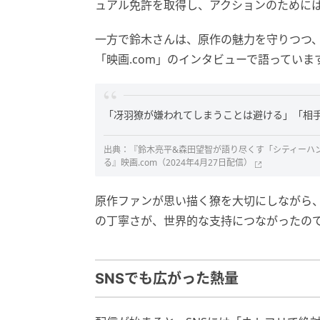
ュアル免許を取得し、アクションのために
一方で鈴木さんは、原作の魅力を守りつつ
「映画.com」のインタビューで語っていま
「冴羽獠が嫌われてしまうことは避ける」「相
出典：
『鈴木亮平&森田望智が語り尽くす「シティーハ
る』映画.com（2024年4月27日配信）
原作ファンが思い描く獠を大切にしながら
の丁寧さが、世界的な支持につながったの
SNSでも広がった熱量