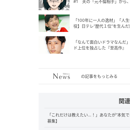
#1 夫の「元不倫相手」から
「100年に一人の逸材」「人生
役】日テレ“歴代１位”を生んだ
「なんて面白いドラマなんだ」「
ド上位を独占した『至高作』
の記事をもっとみる
関
「これだけは教えたい…！」あなたが“本気で
募集】