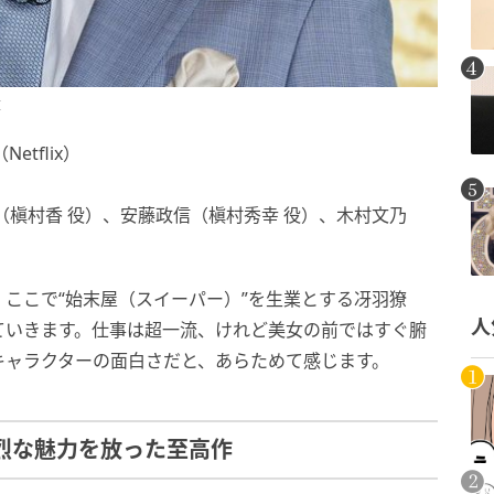
I
tflix）
槇村香 役）、安藤政信（槇村秀幸 役）、木村文乃
ここで“始末屋（スイーパー）”を生業とする冴羽獠
人
ていきます。仕事は超一流、けれど美女の前ではすぐ腑
キャラクターの面白さだと、あらためて感じます。
烈な魅力を放った至高作