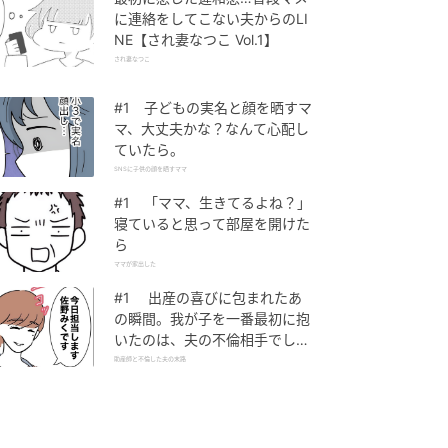
に連絡をしてこない夫からのLI
NE【され妻なつこ Vol.1】
され妻なつこ
#1 子どもの実名と顔を晒すマ
マ、大丈夫かな？なんて心配し
ていたら。
SNSに子供の顔を晒すママ
#1 「ママ、生きてるよね？」
寝ていると思って部屋を開けた
ら
ママが家出した
#1 出産の喜びに包まれたあ
の瞬間。我が子を一番最初に抱
いたのは、夫の不倫相手でし
た。
助産師と不倫した夫の末路