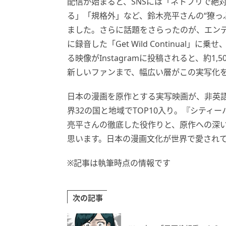
配信が始まると、SNSには「ネトフリで絶
る」「規格外」など、鈴木亮平さんの“獠っ
ました。さらに話題をさらったのが、エンディング
に録音した「Get Wild Continua
る映像がInstagramに投稿されると、約
新しいファンまで、幅広い層がこの実写化
日本の漫画を原作とする実写映画が、非英語
界32の国と地域でTOP10入り。『シテ
亮平さんの徹底した役作りと、原作への深
思います。日本の漫画文化が世界で愛され
※記事は執筆時点の情報です
次の記事