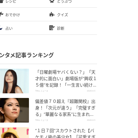
レシピ
どうぶつ
おでかけ
クイズ
占い
診断
ンタメ記事ランキング
「日曜劇場ヤバくない？」「天
才的に面白い」劇場版が“興収１
５億”を記録！「一生言い続け
る」放送後も続く“切望の声”
TRILL ニュース
2026.8.5
偏差値７０超え『超難関校』出
身！「次元が違う」「完璧すぎ
る」“華麗なる家系”に生まれた
【規格外の逸材】
TRILL ニュース
2026.8.5
“１日７回”スカウトされた【バ
ケモノ級の美少女】「可愛すぎ