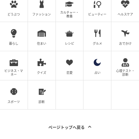
カルチャー・
どうぶつ
ファッション
ビューティー
ヘルスケア
学校は、子どもたちを育てる場所です。
教養
だからこそ、そこで働く先生自身も、自分の家庭や我
が子を大切にできる職場であってほしいと思います。
暮らし
住まい
レシピ
グルメ
おでかけ
近年は、教員の働き方改革という言葉も広がり、少し
ずつ
「長く残ることが美徳」という考え方は変わって
きています。
ビジネス・マ
心理テスト・
クイズ
恋愛
占い
ネー
診断
もちろん、学校現場では今も慢性的な教員不足が続
き、多くの業務がのしかかっていますし 、イレギュラ
ーな対応で残業に追われることもあります。
スポーツ
診断
それでも、誰かの家庭や子育てを犠牲にすることを前
提にした働き方は、やはり続けてはいけないのだと思
ページトップへ戻る
います。