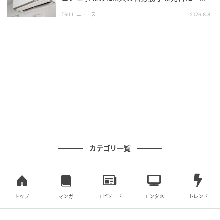
うしても納得がいかない」
TRILL ニュース
2026.8.8
F先生自身も、D先生ができない分の業務をカバーせざ
るを得ないほど日々の仕事に追われ、心に余裕がなか
ったのだと思います。
誰かが無理をしないと回らない、そんな当時の学校の
環境そのものが、先生たちから優しさを奪っていたの
かもしれません。
しかし、自分が母親となった今、あのとき何も言え
ず、味方になってあげられなかったことを、後悔して
います。
カテゴリ一覧
子育てしながら担任をするということが、どんなに大
変か、身をもって知ったからです。
トップ
マンガ
エピソード
エンタメ
トレンド
先生にも家庭がある