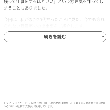
残って仕事をするほどいい」という雰囲気を作ってし
まうこともありました。
今回は、私がまだ20代だったころに見た、今でも忘れ
られない職員室での出来事をご紹介します。
続きを読む
長く残ることが“熱心”と見られていた頃
今から8年ほど前のことです。
当時私が勤めていた学校には、子育てをしながら働い
ている先生があまり多くありませんでした。
独身の若い先生や、比較的遅い時間まで残ることがで
きるベテランの先生が多く、放課後の職員室は、いつ
も夜遅くまで明かりがついていました。
トップ
エピソード
同僚「明日の打ち合わせは20時から」子育てのため定時で帰る教員
への“冷たい対応”に元教員「後悔しています」
もちろん、遅くまで残っている先生たちが怠けていた