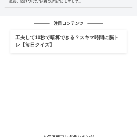
直後、駆けつけた“店員の対応”にモヤモヤ…
日中は担任として子どもたちに向き合い、放課後もで
きる限り仕事を進めていました。
注目コンテンツ
けれど、保育園のお迎えがあるため、定時を過ぎると
急いで退勤していました。
工夫して10秒で暗算できる？スキマ時間に脳ト
レ【毎日クイズ】
彼女は限られた時間の中で優先順位を考え、できるこ
とを精一杯やってから帰っていたのだと思います。
しかし、職員室では、ときどき冷たい声が聞こえてく
ることがありました。
「もう帰ったよ」
「あんなに早く帰るなら、辞めたらいいのにね」
そんな言葉を耳にするたび、私は胸が痛みました。
けれど当時の私はまだ若く、職場の中で強く意見を言
人気連載マンガランキング