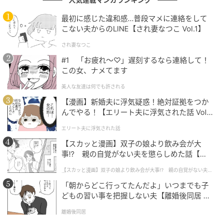
える立場でもありませんでした。
違和感を覚えながらも、何も言えずに黙っていたので
最初に感じた違和感…普段マメに連絡をして
こない夫からのLINE【され妻なつこ Vol.1】
す。
され妻なつこ
#1 「お疲れ〜♡」遅刻するなら連絡して！
「明日の打ち合わせは20時から」
この女、ナメてます
美人な友達は何でも許される
ある日の放課後のことでした。
【漫画】新婚夫に浮気疑惑！絶対証拠をつか
んでやる！【エリート夫に浮気された話 Vol.
D先生と同じ学年のF先生が、D先生に向かってこう言
1】
エリート夫に浮気された話
いました。
【スカッと漫画】双子の娘より飲み会が大
事!? 親の自覚がない夫を懲らしめた話【第1
「明日の学年打ち合わせ、20時からだから」
話】
【スカッと漫画】双子の娘より飲み会が大事!? 親の自覚がない夫を
懲らしめた話
そう言われた瞬間、D先生の表情が少し変わりまし
「朝からどこ行ってたんだよ」いつまでも子
た。
どもの習い事を把握しない夫【離婚後同居 Vo
驚きと、怒りと、悲しさが混じったような顔でした。
l.1】
離婚後同居