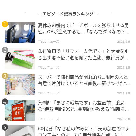
教員は、毎週学年ごとに授業の進度や行事の準備、子
どもたちの様子などを共有する「学年打ち合わせ」と
エピソード記事ランキング
言う時間があります。
夏休みの機内でビーチボールを膨らませる男
性。CAが注意するも…「なんでダメなの？」
しかし、20時からとなると、子どものお迎えがあるD
→直後、男性を一喝した人物とは？
TRILL ニュース
2026.8.8
先生にとって、その時間に学校に残ることは明らかに
銀行窓口で「リフォーム代です」と大金を引
難しいことでした。
き出す客→使い道を聞いた直後、銀行員が見
逃さなかった“違和感”
けれどD先生は、その場では何も言わず、ただ、口をつ
TRILL ニュース
2026.8.8
ぐんで黙っていました。
スーパーで陳列商品が崩れ落ち…周囲の人と
きっと、
自分が陰でいろいろ言われていることに、う
善意で片付けていると→直後、駆けつけた“店
員の対応”にモヤモヤ…
すうす気づいていたのでしょう。
TRILL ニュース
2026.8.8
薬剤師「まさに戦場です」お盆直前、薬局
その沈黙が、私は今でも忘れられません。
の“待ち時間90分”…薬剤師が教える“混雑を避
けるための小さな工夫”とは…？
TRILL ニュース
2026.8.8
あのとき言えなかったこと
60代妻「なぜ私の休みに？」夫の部屋のエア
コン工事なのに…夫の自分勝手な発言に「ど