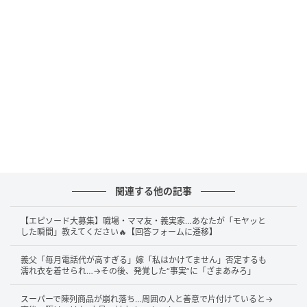
わけではありません。
授業準備や教材研究、ノートチェックやテストの採点
など、子どもたちのために一生懸命働いていました。
一方で、職員室にはどこか
「早く帰る人は熱心ではな
い」
とされる空気がありました。
今思えば、それは古くから学校現場に根強く残ってい
た働き方の空気だったのだと思います。
関連する他の記事
お迎えのために急いで帰るD先生
【エピソード大募集】職場・ママ友・義実家…あなたが「モヤッと
した瞬間」教えてください🔥【回答フォームに遷移】
同じ学校に、30代のD先生がいました。
義父「毎月電話代が高すぎる」嫁「私はかけてません」否定するも
濡れ衣を着せられ…→その後、発覚した“事実”に「ざまあみろ」
D先生は、子育てをしながらフルタイムで働いている
先生でした。
スーパーで陳列商品が崩れ落ち…周囲の人と善意で片付けていると→