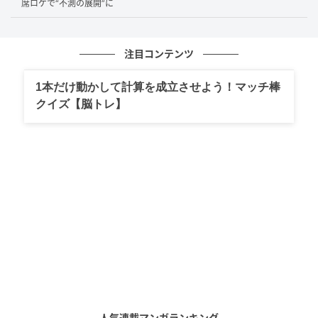
席ロケで“不測の展開”に
男性は「モテたいが全てです」と断言。これまでの進
学や就職も、すべてモテるためだったといいますが、
注目コンテンツ
彼女はできなかったそう。
1本だけ動かして計算を成立させよう！マッチ棒
そんな男性が目指すのは、あばれる君のような体を張
クイズ【脳トレ】
って笑いを取るお笑い芸人。ハリセンや自宅で飼って
いるザリガニを持参し、「NSC（吉本総合芸能学院）
に乗り込もうと思っています」と意気込みます。
ところが、いざリアクション芸に挑戦すると、「正直
めっちゃムズい。向いてないんじゃないか」「たまに
やろっかなくらいで」と早くも弱気。スタジオからは
「5年後、番組のゲストに」と期待の声が上がりまし
た。
テレビ東京『家、ついて行ってイイですか？』
人気連載マンガランキング