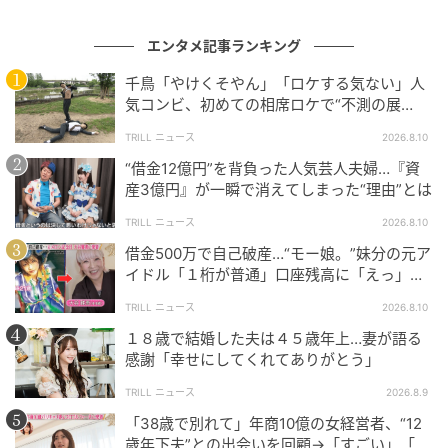
エンタメ記事ランキング
千鳥「やけくそやん」「ロケする気ない」人
気コンビ、初めての相席ロケで“不測の展
開”に
TRILL ニュース
2026.8.10
“借金12億円”を背負った人気芸人夫婦…『資
産3億円』が一瞬で消えてしまった“理由”とは
TRILL ニュース
2026.8.10
借金500万で自己破産…“モー娘。”妹分の元ア
イドル「１桁が普通」口座残高に「えっ」ス
タッフも驚愕
TRILL ニュース
2026.8.10
１８歳で結婚した夫は４５歳年上…妻が語る
感謝「幸せにしてくれてありがとう」
TRILL ニュース
2026.8.9
「38歳で別れて」年商10億の女経営者、“12
歳年下夫”との出会いを回顧→「すごい」「ド