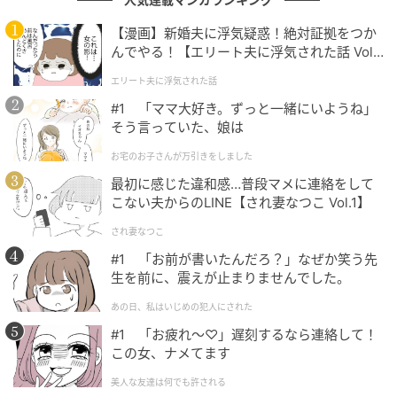
TVerで最新回を無料配信中
【漫画】新婚夫に浮気疑惑！絶対証拠をつか
［配信日時］2026年5月31日
んでやる！【エリート夫に浮気された話 Vol.
［出演者］ビビる大木、矢作兼（おぎやはぎ） ほか
1】
エリート夫に浮気された話
［番組URL］
https://tver.jp/episodes/ep35tpesxr
#1 「ママ大好き。ずっと一緒にいようね」
そう言っていた、娘は
（C）テレビ東京
お宅のお子さんが万引きをしました
次の記事
最初に感じた違和感…普段マメに連絡をして
こない夫からのLINE【され妻なつこ Vol.1】
#1 婚姻届を出しにきた♡ のに…彼が「車
から降りない」そのワケは
され妻なつこ
#1 「お前が書いたんだろ？」なぜか笑う先
生を前に、震えが止まりませんでした。
の記事をもっとみる
あの日、私はいじめの犯人にされた
#1 「お疲れ〜♡」遅刻するなら連絡して！
この女、ナメてます
美人な友達は何でも許される