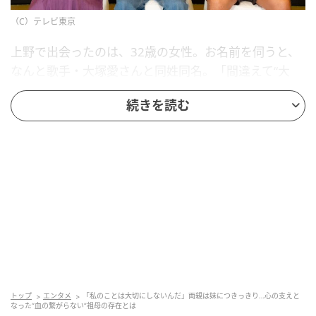
（C）テレビ東京
上野で出会ったのは、32歳の女性。お名前を伺うと、
なんと歌手・大塚愛さんと同姓同名。「間違えて“大
塚”って男と結婚しちゃったせいで大塚になっちゃっ
続きを読む
た」と笑います。さらに親の旧姓は“加藤”だったそう
で、「加藤あい」から「大塚愛」へ。これにはスタジ
オからも「すごいな」と驚きの声が上がります。
そんな彼女が明かしたのが、祖母とのエピソード。女
性には妹がおり、幼い頃から体が弱く入院することも
少なくなかったといいます。両親は付き添いで家を空
けがちで、幼い彼女は“寂しさ”を感じるように。
その心の支えとなったのが、血の繋がらない祖母でし
た。親の再婚をきっかけに5歳の時に家族になった存在
トップ
エンタメ
「私のことは大切にしないんだ」両親は妹につきっきり…心の支えと
ですが、「繊細な時期に一緒にいてくれたのがおばあ
なった“血の繋がらない”祖母の存在とは