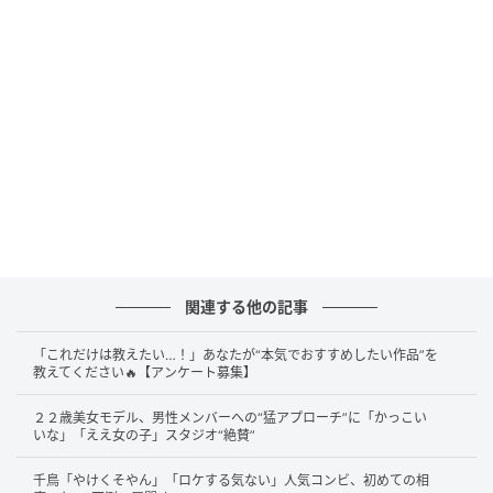
ちゃん」「その時におばあちゃんが私に向き合ってく
れた」と振り返ります。
大塚さんの祖母も「大事にしてあげたい、可愛がって
あげたい、そう思っただけ」「血の繋がりがどうこう
って思わない」と語り、スタジオからは「よかった
ね。いいおばあちゃんで」「超いい人だった」との声
が上がりました。
上智大卒・外資系エリートの“モテ”への執念
関連する他の記事
「これだけは教えたい…！」あなたが“本気でおすすめしたい作品”を
続いて渋谷で出会ったのは、上智大学を卒業し、社員
教えてください🔥【アンケート募集】
の9割が外国人という外資系広告代理店に勤める25歳
２２歳美女モデル、男性メンバーへの“猛アプローチ”に「かっこい
の男性。しかし、新卒1年目にして「3月いっぱいで辞
いな」「ええ女の子」スタジオ“絶賛”
めて、4月からやりたいことやります」と衝撃の告白。
千鳥「やけくそやん」「ロケする気ない」人気コンビ、初めての相
その挑戦とは、なんとお笑い芸人になることでした。