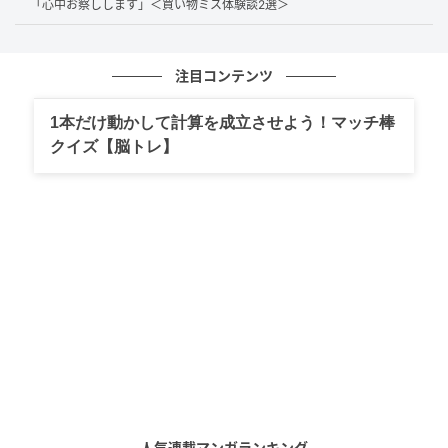
突然の出来事に戸惑う投稿者さん。すると、ちょうど
「心中お察しします」＜買い物ミス体験談2選＞
外出先から戻ってきたオーナーの奥さんが対応し、別
の場所にある公衆電話を案内してくれたそうです。
注目コンテンツ
これで一件落着かと思いきや、最後に男性客は投稿者
1本だけ動かして計算を成立させよう！マッチ棒
さんをにらみつけながら、「こんな店二度と来るか！
クイズ【脳トレ】
お前のこと末代まで呪ったるからな！」と言い残して
立ち去ったのだとか。
事前に確実な情報ではないことを伝えていたにもかか
わらず飛び出した、思わず耳を疑うような言葉。思い
もよらない展開に驚いた方も多いのではないでしょう
か。
「末代まで呪ったる」発言の裏側
投稿者さんに詳しくお話を伺いました。
人気連載マンガランキング