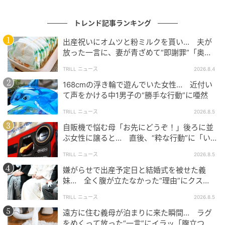
いうときは何をしても神経を逆なでするだけなので
「なかったですか？すみません、他のスタッフが戻っ
トレンド記事ランキング
て来ているので公衆電話の場所を聞いてきますね」
出産祝いにオムツと粉ミルクを貰い… 夫が
と、レジから離れようとしたら「逃げるな！」と怒鳴
放った一言に、妻が青ざめて“即謝罪”「奥様
られてしまいました（笑）。
がまともな方でよかった」
TRILL ニュース
2026.8.4
結局、その怒鳴り声を聞いて、オーナーの奥様が出て
168cmの浮き輪で遊んでいた女性… 近付い
て声をかける中1男子の“勝手な行動”に唖然
きてくださったので、公衆電話がありそうな場所を私
の代わりに伝えてもらいました。
TRILL ニュース
2026.8.5
自販機で悩む母「お先にどうぞ！」後ろに並
---突然怒鳴られるだけでもドキッとしてしまいそうで
ぶ女性に譲ると… 直後、“粋な行動”に「い
つかやりたい」
すが、最後の捨て台詞には驚かされますね。
TRILL ニュース
2026.8.5
嫌がらせで出産予定日と結婚式を被せた義
妹… 全く腹が立たなかった“理由”にクス
気持ちの良いコミュニケーションのために
ッ！＜海外＞
TRILL ニュース
2026.8.5
遠方に住む義母が泊まりに来た瞬間… ラグ
突然怒鳴られてパニックになってもおかしくない状況
をめくって放った“一言”にイラッ「腹立つ