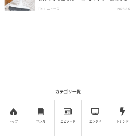
で、別のスタッフに確認しようとした投稿者さんの冷
ね」「失礼にもほどがある」
TRILL ニュース
2026.8.5
静な対応に感心した方も多いのではないでしょうか。
接客業では、時にこうした理不尽な場面に遭遇するこ
ともあります。だからこそ、多くの店員さんが日々冷
静に対応していることの大変さを改めて感じさせられ
るエピソードでした。
※本記事は投稿者に許諾を得た上で記事の制作・公開
を行っています
カテゴリ一覧
【エピソード募集】日常のちょっとした体験、TRILL
でシェアしませんか？【2分で完了・匿名】
次の記事
トップ
マンガ
エピソード
エンタメ
トレンド
#1 送迎のバスから「娘が降りてきてませ
ん」