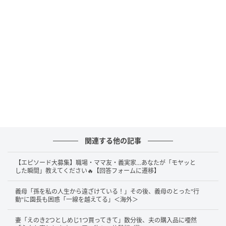
50代後半くらいの男性客から公衆電話の場所を尋ねら
れたそうです。
しかし、普段からスマホを利用していた投稿者さん
は、近隣の公衆電話の場所を把握しておらず、一度は
「分かりません」と返答。それでも男性客が場所を知
りたがっていたため、ネットで検索し、徒歩約8分ほど
の場所にあるという情報を伝えました。
その際には、「いつの情報か不明なので本当にあるか
は分からない」と念のため説明したうえで案内したそ
関連する他の記事
うです。
【エピソード大募集】職場・ママ友・義実家…あなたが「モヤッと
した瞬間」教えてください🔥【回答フォームに遷移】
ところが約20分後、その男性客が再び来店。投稿者さ
んの顔を見るなり、「ないやんけゴルァ！」と怒鳴っ
義母「孫を私の人生から遠ざけている！」その後、義母のとった"行
動"に園長も困惑「一線を越えてる」＜海外＞
たのだとか。
妻「えのき2つとしめじ1つ買ってきて」数分後、夫の購入品に唖然