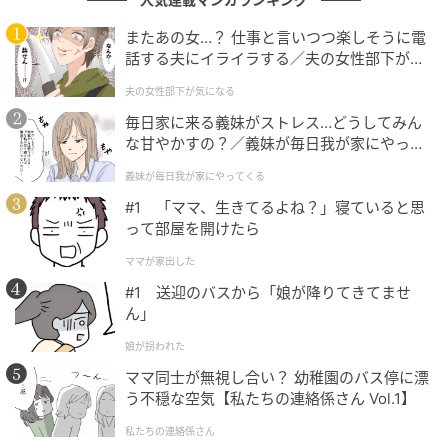
---驚きの発言ですね…。公衆電話の場所を「本当にあ
またあの女…？ 仕事と言いつつ楽しそうに電
るかわからない」とお伝えしたとき、男性客はどのよ
話する夫にイライラする／夫の女性部下が気
になる（1）【夫婦の危機 まんが】
うな反応をされていらっしゃいましたか？
夫の女性部下が気になる
毎日家に来る義妹がストレス…どうしてみん
すでに出口の方に向かって歩きながら「はいはい分か
な甘やかすの？／義妹が毎日我が家にやって
った分かった」と、振り返りもせず出ていかれました
くる（1）【義父母がシンドイんです！ まん
義妹が毎日我が家にやってくる
（笑）。
が】
#1 「ママ、生きてるよね？」寝ていると思
って部屋を開けたら
---再度来店されたときの状況を、詳しくお聞かせくだ
さい。
ママが家出した
#1 送迎のバスから「娘が降りてきてませ
戻ってきたときは気付かず、出入口より奥にあるレジ
ん」
にいた私のところに来て、私を見た瞬間に「なかった
娘が拐われた
やんけゴルァ！」と怒鳴ってきました。一瞬、なぜ怒
ママ同士が無視し合い？ 幼稚園のバス停に漂
鳴られているのか分かりませんでした。
う不穏な空気【私たちの連絡係さん Vol.1】
「さっきの公衆電話のお客さんだ」と思い出し、こう
私たちの連絡係さん