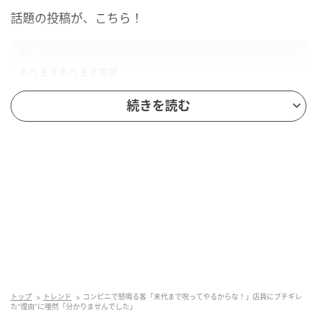
話題の投稿が、こちら！
ありますあります笑笑
私もコンビニバイトのとき公衆電話の場所を聞かれて、スマホ
続きを読む
があって当たり前な私がそんなん知るはずもなく
分からないですと言ったがしつこく食い下がるので店舗周辺の
公衆電話をネットで探したら歩いて8分ぐらいのとこにあった
のでそれを伝えてプラス「これいつの情報か分からないので本
当にあるかは分かりませんよ！」と釘を刺したのに分かったと
出ていって20分後にまた来店
「ないやんけゴルァ！」と笑笑
配達に行ってたオーナーの奥さんが帰ってきてもう少し近場の
公衆電話(私の家とは逆方向の為行ったことない)を教えたら私
を睨みつけて「こんな店二度と来るか！お前のこと末代まで呪
ったるからな！」と言ってましたwww
トップ
トレンド
コンビニで怒鳴る客「末代まで呪ってやるからな！」店員にブチギレ
た“理由”に唖然「分かりませんでした」
投稿者さんがコンビニでアルバイトをしていたころ、