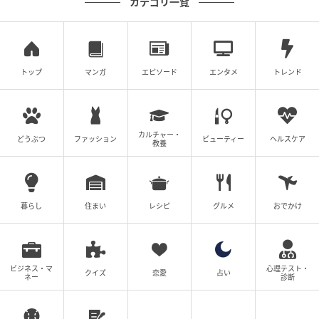
カテゴリ一覧
“男女平等！女性同士の平等！”が当然の権利だと主張
し、「子持ちは大変なんて、みんなフツーに産んで育
ててんじゃん。同じ女なのに不平等」だとイライラが
募ります。
トップ
マンガ
エピソード
エンタメ
トレンド
そんなある日、松村さんのもとに保育園から「子ども
が熱を出した」と連絡が入ります。坂上課長から業務
カルチャー・
どうぶつ
ファッション
ビューティー
ヘルスケア
を引き継ぐよう命じられたゆりこは、帰ろうとする松
教養
村さんをわざと引き留めます。
暮らし
住まい
レシピ
グルメ
おでかけ
ビジネス・マ
心理テスト・
クイズ
恋愛
占い
ネー
診断