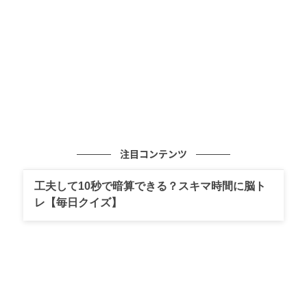
ら、保育園のお迎えとか色々あるから仕方ない」と話
す同僚の湯田さんに対し、ゆりこは「松村さんに子ど
もがいることは、私たちになんの関係もない」と話し
ます。
注目コンテンツ
工夫して10秒で暗算できる？スキマ時間に脳ト
レ【毎日クイズ】