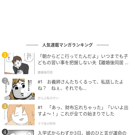
ママリ
人気連載マンガランキング
「朝からどこ行ってたんだよ」いつまでも子
どもの習い事を把握しない夫【離婚後同居 Vo
l.1】
離婚後同居
#1 お義姉さんたちくるって、私話したよ
ね？ ねぇ、それでも…
ぜんぶ私のせい
#1 「あっ、財布忘れちゃった」「いいよ出
ママリ
すよ〜！」これが全ての始まりでした
そして後日。ゆりこはわざと16時までには到底終わら
ママ友の財布
ない量の仕事を松村さんに命じます。
入学式からわずか3日、娘のひと言が運命の