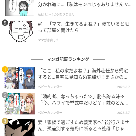
分かれ道に…【私はモンペじゃありません Vo
l.1】
私はモンペじゃありません
#1 「ママ、生きてるよね？」寝ていると思
って部屋を開けたら
ママが家出した
マンガ記事ランキング
「ここ…私の家だよね？」海外赴任から帰宅
すると…自宅に見知らぬ家族が！まさかの真
相とは！？
ベビーカレンダー
2026.8.7
「婚約者、奪っちゃった♡」勝ち誇る妹⇒
「今、ハワイで挙式中だけど？」妹のとんで
ママリ
もない勘違いとは
ベビーカレンダー
2026.8.7
妻「家族で過ごすため義実家へ当分行きませ
ん」孫差別する義母に断ると→義母「じゃ
あ、私は…」妻絶句＜こどおじ義兄＞