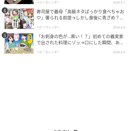
ベビーカレンダー
2026.8.7
寿司屋で義母「高級ネタばっかり食べちゃお
♡」奢られる前提→しかし食後に青ざめ？通
報され警察沙汰！
ベビーカレンダー
2026.8.6
「お刺身の色が…黒い！？」初めての義実家
で出された料理にゾッ→口にした瞬間、あ
然！刺身の正体は
ベビーカレンダー
2026.8.6
ママリ
悪意に気づいた坂上課長からフォローが入ったこと
に、「なんで甘やかすの！？自分が好きで子ども作っ
て、自分が好きで時短やってんでしょ！？なんで尻ぬ
ぐいを私らがやんなきゃなんないの！？」と、ゆりこ
は納得できません。