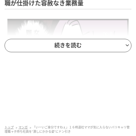
職が仕掛けた容赦なき業務量
続きを読む
ママリ
トップ
マンガ
「いーいご身分ですねぇ」１６時退社ママが気に入らないバリキャリ管
松村さんを目の敵にするゆりこ。「お子さんいるな
理職→子持ち社員を“潰しにかかる姿”にドン引き