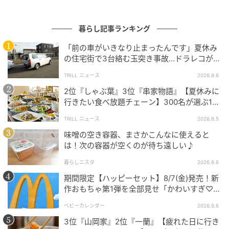
暮らし記事ランキング
「前の車がいきなり止まったんです」夏休み
の住宅街で3台絡む玉突き事故…ドラレコが捉
えていた“急ブレーキの理由”
TRILL ニュース
2026.8.6
2位『しゃぶ葉』3位『串家物語』【夏休みに
行きたい食べ放題チェーン】300名が選ぶ1位
に「満足度が高い」「大人まで楽しめる」
TRILL ニュース
2026.8.5
カセット式ホルダーをダストボックスにセットした状
味噌の空き容器、まさかこんなに使えると
は！次の容器が空くのが待ち遠しい♪
態では、ダストボックス容量は約0.15Lとなっていま
す。
暮らしニスタ
2026.8.6
期間限定【ハッピーセット】8/7(金)発売！新
集めたゴミはキッチンペーパーごと取り出してそのま
作おもちゃ第1弾を全部見せ「かわいすぎ♡」
まゴミ箱へ捨てられるため、従来の掃除機で必要だっ
「絶対行く！」
ベビーカレンダー
2026.8.6
たフィルターの手洗いや乾燥の手間がかかりません。
3位『山岡家』2位『一蘭』【疲れた日に行き