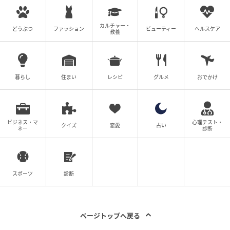
カルチャー・
専用紙パックにも対応する2WAY仕様
どうぶつ
ファッション
ビューティー
ヘルスケア
教養
暮らし
住まい
レシピ
グルメ
おでかけ
ビジネス・マ
心理テスト・
クイズ
恋愛
占い
ネー
診断
スポーツ
診断
本体には紙パックホルダーと専用紙パック5枚が同梱さ
ページトップへ戻る
れています。