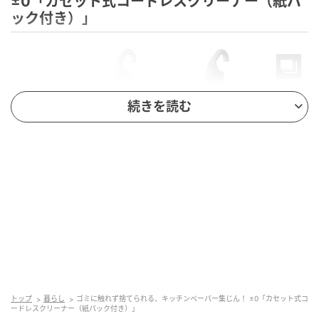
±0「カセット式コードレスクリーナー（紙パ
ック付き）」
続きを読む
商品名：±0 カセット式コードレスクリーナー（紙パ
ック付き）
トップ
暮らし
ゴミに触れず捨てられる、キッチンペーパー集じん！ ±0「カセット式コ
発売日：2026年5月15日より順次発売
ードレスクリーナー（紙パック付き）」