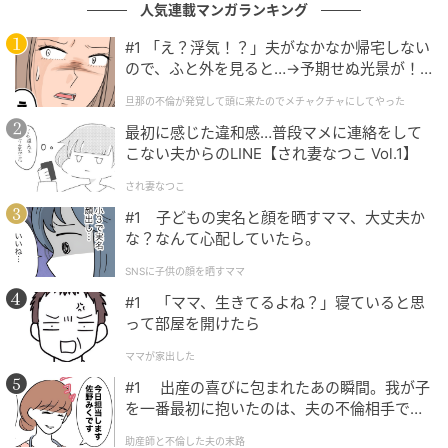
人気連載マンガランキング
#1 「え？浮気！？」夫がなかなか帰宅しない
ので、ふと外を見ると…→予期せぬ光景が！
｜旦那の不倫が発覚して頭に来たのでメチャ
旦那の不倫が発覚して頭に来たのでメチャクチャにしてやった
クチャにしてやった
最初に感じた違和感…普段マメに連絡をして
こない夫からのLINE【され妻なつこ Vol.1】
され妻なつこ
#1 子どもの実名と顔を晒すママ、大丈夫か
専用のカセット式ホルダーにキッチンペーパーを1枚挟
な？なんて心配していたら。
み、ダストボックスに差し込むとフィルターとして機
SNSに子供の顔を晒すママ
能します。
#1 「ママ、生きてるよね？」寝ていると思
って部屋を開けたら
特別な消耗品を用意しなくても、自宅にあるキッチン
ママが家出した
ペーパーをそのまま活用できる手軽さが特徴です。
#1 出産の喜びに包まれたあの瞬間。我が子
を一番最初に抱いたのは、夫の不倫相手でし
た。
助産師と不倫した夫の末路