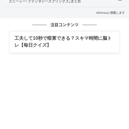
や好みに合わせて集じん方法を選べます。
ズニーシー｢ファンタジースプリングス｣まとめ
本体はリチウムイオンバッテリーを電源とし、充電時
※Dtimesに移動します
間は約2.5時間。
注目コンテンツ
標準・強・ハイパワーの3段階運転に対応し、標準モー
工夫して10秒で暗算できる？スキマ時間に脳ト
ドでは最長約60分の連続使用が可能です。
レ【毎日クイズ】
吸引仕事率は42Wで、ロングノズルとフロアノズルを
装着した状態での質量は約1.2kgと軽量に仕上がってい
ます。
キッチンペーパーをフィルター代わりに使う
仕組み