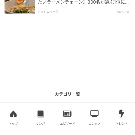
たいラーメンチェーン】300名が選ぶ1位に
「体に染みわたる」「満足感と元気をもらえ
TRILL ニュース
2026.8.6
る」
使用済みのキッチンペーパーをカセット式ホルダーご
カテゴリ一覧
と取り外し、ゴミに直接触れることなく廃棄できま
す。
花粉やハウスダストが気になる季節でも、ホコリが舞
トップ
マンガ
エピソード
エンタメ
トレンド
い散りにくい衛生的なゴミ捨てが実現します。