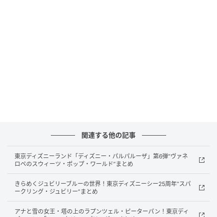
価格：22,000円（税込）
カラー：ホワイト／ブラウングレー
形名：XJC-K211
質量：約1.2kg（ロングノズル＋フロアノズル装着
時）
プラマイゼロが手がけるデザイン家電ブランド±0の
「カセット式コードレスクリーナー（紙パック付
き）」は、専用のカセット式ホルダーにキッチンペー
パーを1枚挟んでセットすることで、フィルターとして
機能するコードレスクリーナーです。
関連する他の記事
掃除後はホコリやゴミを受け止めたキッチンペーパー
東京ディズニーランド「ディズニー・パルパルーザ」第6弾“ヴァネ
ロペのスウィーツ・ポップ・ワールド”まとめ
をそのまま捨てられるため、ゴミに直接触れにくく、
ホコリが舞いにくい設計となっています。
きらめくジュビリーブルーの世界！東京ディズニーシー25周年“スパ
ークリング・ジュビリー”まとめ
さらに専用紙パックにも対応した2WAY仕様で、シーン
アナと雪の女王・塔の上のラプンツェル・ピーターパン！東京ディ