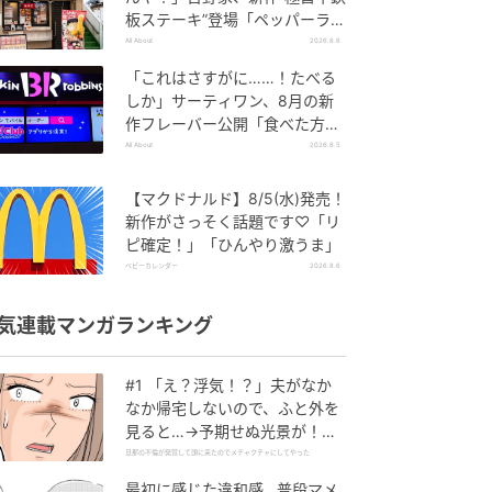
板ステーキ”登場「ペッパーラン
チを潰しに来たぞ……」
All About
2026.8.6
「これはさすがに……！たべる
しか」サーティワン、8月の新
作フレーバー公開「食べた方が
良いですよスイカサマーは」
All About
2026.8.5
【マクドナルド】8/5(水)発売！
新作がさっそく話題です♡「リ
ピ確定！」「ひんやり激うま」
ベビーカレンダー
2026.8.6
気連載マンガランキング
#1 「え？浮気！？」夫がなか
なか帰宅しないので、ふと外を
見ると…→予期せぬ光景が！｜
旦那の不倫が発覚して頭に来た
旦那の不倫が発覚して頭に来たのでメチャクチャにしてやった
のでメチャクチャにしてやった
最初に感じた違和感…普段マメ