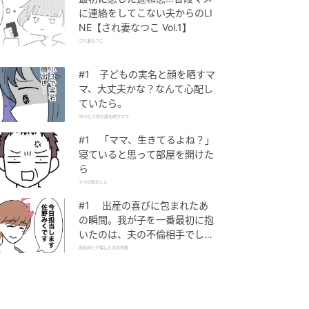
に連絡をしてこない夫からのLI
NE【され妻なつこ Vol.1】
され妻なつこ
#1 子どもの実名と顔を晒すマ
マ、大丈夫かな？なんて心配し
ていたら。
SNSに子供の顔を晒すママ
#1 「ママ、生きてるよね？」
寝ていると思って部屋を開けた
ら
ママが家出した
#1 出産の喜びに包まれたあ
の瞬間。我が子を一番最初に抱
いたのは、夫の不倫相手でし
た。
助産師と不倫した夫の末路