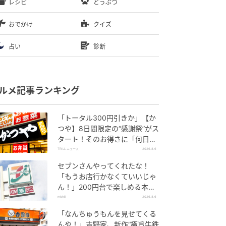
レシピ
どうぶつ
おでかけ
クイズ
占い
診断
ルメ記事ランキング
「トータル300円引きか」【か
つや】8日間限定の“感謝祭”がス
タート！そのお得さに「何日連
続で通えるかなぁ」「激ア
TRILL ニュース
2026.8.6
ツ！」の声
セブンさんやってくれたな！
「もうお店行かなくていいじゃ
ん！」200円台で楽しめる本格
グルメ
michill
2026.8.6
「なんちゅうもんを見せてくる
んや！」吉野家、新作“極旨牛鉄