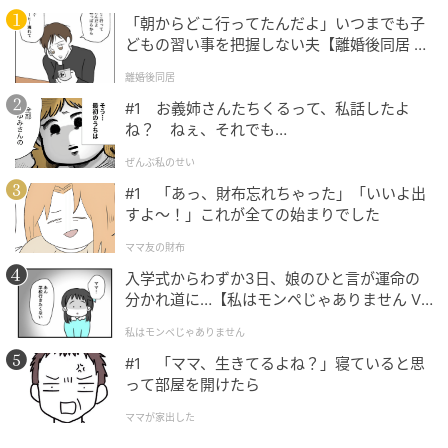
席を譲ってくれました。
「朝からどこ行ってたんだよ」いつまでも子
ホッとしましたが、この出来事は私の中に深い印象を
どもの習い事を把握しない夫【離婚後同居 Vo
残しました。
l.1】
離婚後同居
#1 お義姉さんたちくるって、私話したよ
ね？ ねぇ、それでも…
気持ちは分かるけど
ぜんぶ私のせい
#1 「あっ、財布忘れちゃった」「いいよ出
確かに、新調したばかりの大切な鞄を、不特定多数の
すよ〜！」これが全ての始まりでした
人が歩く床に直接置きたくないという心理は、物を大
切にするという意味では理解できなくもありません。
ママ友の財布
彼女に悪気はなく、ただ自分の「大切にしたいもの」
入学式からわずか3日、娘のひと言が運命の
分かれ道に…【私はモンペじゃありません Vo
に集中してしまっていたのでしょう。
l.1】
私はモンペじゃありません
ですが、鞄を汚さないための方法は、「椅子に置く」
#1 「ママ、生きてるよね？」寝ていると思
ことだけではないはずです。自分の膝の上に抱えるな
って部屋を開けたら
ど、周囲に配慮しながら鞄を守る方法はあったのでは
ママが家出した
ないでしょうか。