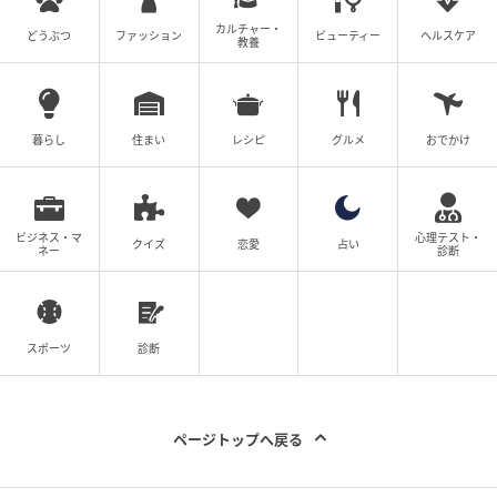
面接15分前に、絶望的な場所変更！「で、ど
カルチャー・
どうぶつ
ファッション
ビューティー
ヘルスケア
教養
うされますか？」→ 辞退した結果が幸せすぎ
た
の記事をもっとみる
暮らし
住まい
レシピ
グルメ
おでかけ
ビジネス・マ
心理テスト・
クイズ
恋愛
占い
ネー
診断
スポーツ
診断
ページトップへ戻る