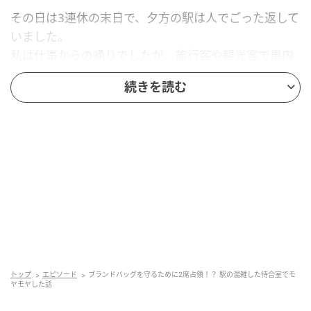
その日は3連休の末日で、夕方の駅は人でごった返して
いました。
私は仕事からの帰りでしたが、旅行客や観光客で車内
もホームも混み合っています。
続きを読む
いつも駅まで夫が車で迎えに来てくれるのですが、そ
の日は道路も混んでいたようで「少し遅れる」との連
絡が。
そういうわけで、私は改札を出たところにある駅の待
合室で、夫の到着を待つことにしたのです。
満員の待合室で見た、気になるもの
トップ
エピソード
ブランドバッグを守るために2席占領！？ 駅の混雑した待合室でモ
ヤモヤした話
待合室も、多くの人で混雑していました。
椅子はすべて埋まっており、立っている人も。