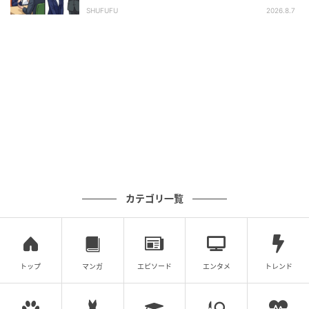
長の顔が青ざめたワケ
SHUFUFU
2026.8.7
個人が特定されないよう固有名詞などに変更を加えな
がら構成しています。
FTNコラムニスト：Junko.A
子育てに奮闘しながら、フリーランスのライターとし
て活躍中。地方移住や結婚、スナックの仕事、そして3
人の子育てと、さまざまな経験を通じて得た知見をラ
イティングに活かしている。文章を書くことがもとも
と好きで、3人目の子どもを出産後に、ライターの仕事
をスタート。自身の体験談や家族、ママ友からのエピ
ソードを元に、姑に関するテーマを得意としている。
カテゴリ一覧
また、フリーランスを目指す方へ向けた情報ブログを
運営中。
元記事で読む
トップ
マンガ
エピソード
エンタメ
トレンド
次の記事