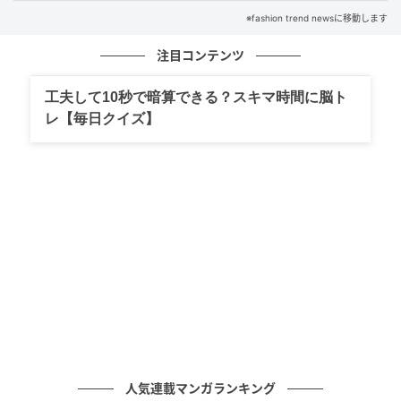
ゃるので、お荷物を少し詰めていただくことはできま
※fashion trend newsに移動します
すか？ そうしたら、あちらの方も座れますよ」
注目コンテンツ
すると彼女は私を見上げて、無邪気な顔でこう言った
のです。
工夫して10秒で暗算できる？スキマ時間に脳ト
レ【毎日クイズ】
「だって、これ初めて買ったブランド物の旅行鞄なん
です。絶対床なんかに置きたくないし！」
その発言に、私は一瞬返す言葉に迷ってしまいまし
た。
少しして彼女は、
「うーん。あと5分で電車が来るから、そしたらどきま
す」
と答えました。
そのとき、やり取りを見ていた別の方が高齢の女性に
人気連載マンガランキング