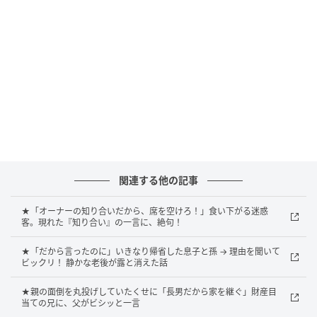
私も立ったまま待つことにしたのですが、そのとき気
になる光景が目に入りました。
それが、自分の隣の席に大きな旅行鞄を置いている若
い女性。
つまり2席を彼女一人で占領している状態です。
ただ、立っている人の中には杖をついた高齢の女性の
姿もあり、
関連する他の記事
少し疲れた表情を浮かべていらっしゃるのが気にかか
りました。
★「オーナーの知り合いだから、席を空けろ！」食い下がる迷惑
客。現れた『知り合い』の一言に、絶句！
誰もが疲れている空間だからこそ、少しずつ譲り合え
★「だから言ったのに」いきなり帰省した息子と孫 → 理由を聞いて
たら──。そう思った私は、勇気を出して、席を占領
ビックリ！ 静かな老後が露と消えた話
している彼女にそっと声をかけてみたのです。
★親の面倒を丸投げしていたくせに「長男だから家を継ぐ」財産目
「すみません、あちらに立ちづらそうな方がいらっし
当ての兄に、父がビシッと一言