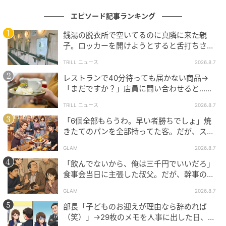
公共の場においては、自分のこだわりを優先するあま
エピソード記事ランキング
り、周囲の困っている人に目が向かなくなってしまう
銭湯の脱衣所で空いてるのに真隣に来た親
のは少しもったいないことだと感じます。
子。ロッカーを開けようとすると舌打ちさ
年齢を重ねた今だからこそ、私にもそのことがはっき
れ…→直後、娘の放った“純粋な一言”に「心の
TRILL ニュース
2026.8.7
中で拍手」
りと分かり始めました。
レストランで40分待っても届かない商品→
「まだですか？」店員に問い合わせると…そ
「あのとき、もっと彼女の気持ちにも寄り添った別の
の後、“理不尽な対応”に「二度と行っていま
TRILL ニュース
2026.8.7
言い方ができたかな」と少し反省しつつ、同時に、ス
せん」
マートに席を譲った他の方の姿を見て「私もあのよう
「6個全部もらうわ。早い者勝ちでしょ」焼
きたてのパンを全部持ってた客。だが、スタ
に、いつでも周囲を気遣える大人の余裕を持っていた
ッフの一言で状況が一変
い」と改めて感じました。
GLAM
2026.8.7
「飲んでないから、俺は三千円でいいだろ」
【体験者：40代・女性会社員、回答時期：2026年4
食事会当日に主張した叔父。だが、幹事のい
とこが告げた一言とは
月】
GLAM
2026.8.7
部長「子どものお迎えが理由なら辞めれば
※本記事は、執筆ライターが取材した実話です。ライタ
（笑）」→29枚のメモを人事に出した日、部
ーがヒアリングした内容となっており、取材対象者の