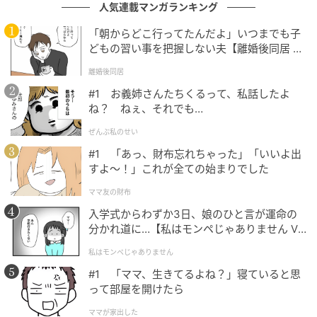
人気連載マンガランキング
の記事をもっとみる
「朝からどこ行ってたんだよ」いつまでも子
どもの習い事を把握しない夫【離婚後同居 Vo
l.1】
離婚後同居
#1 お義姉さんたちくるって、私話したよ
ね？ ねぇ、それでも…
ぜんぶ私のせい
#1 「あっ、財布忘れちゃった」「いいよ出
すよ〜！」これが全ての始まりでした
ママ友の財布
入学式からわずか3日、娘のひと言が運命の
分かれ道に…【私はモンペじゃありません Vo
l.1】
私はモンペじゃありません
#1 「ママ、生きてるよね？」寝ていると思
って部屋を開けたら
ママが家出した