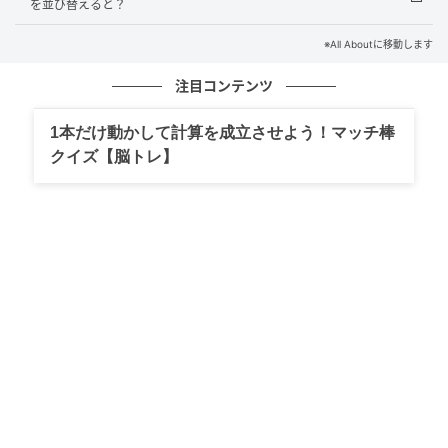
を並び替えると？
ね。ぜひほかのクイズにも挑戦して、脳の活性化を目
指しましょう！
※All Aboutに移動します
注目コンテンツ
※本クイズは、複数の解釈・正解が考えられる場合が
あります。本記事では、その中の一例として解答を紹
1本だけ動かして計算を成立させよう！マッチ棒
介しています
クイズ【脳トレ】
※本クイズは、All About ニュース編集部が企画・作成
したものです
文：All About ニュース編集部
元記事で読む
次の記事
【並び替えクイズ】「り こ て ん も」を並び
替えると？ 1分以内で挑戦しよう