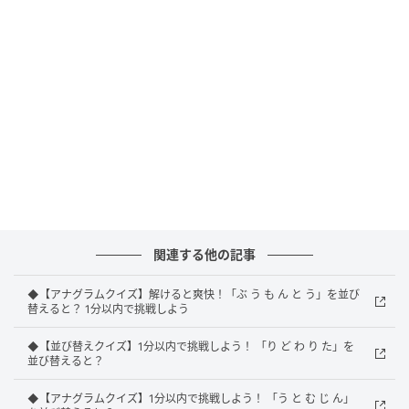
正解：すいそうがく
正解は「すいそうがく」でした。
解説
「吹奏楽」とは、管楽器や打楽器を中心に編成された
関連する他の記事
音楽のこと。学校の部活動でもおなじみで、ブラスバ
◆【アナグラムクイズ】解けると爽快！「ぶ う も ん と う」を並び
ンドの華やかな演奏は聴く人の心を躍らせてくれます
替えると？ 1分以内で挑戦しよう
ね。最後の「がく」から考えると糸口がつかみやすか
◆【並び替えクイズ】1分以内で挑戦しよう！ 「り ど わ り た」を
ったかもしれません。
並び替えると？
◆【アナグラムクイズ】1分以内で挑戦しよう！ 「う と む じ ん」
正しく並び替えることで実在する単語になりました