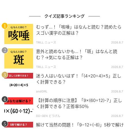
クイズ記事ランキング
むっず…！「咳唾」はなんと読む？読めたら
スゴい漢字の正解は？
TRILL ニュース
2026.8.7
意外と読めないかも…！「斑」はなんと読
む？→気になる正解は？
TRILL ニュース
2026.8.7
迷う人はいないはず！「(4+20÷4)×5」正し
く計算できる？
andGIRL
2026.8.7
【計算の順序に注意】「9×(60÷12)-7」正し
く計算できる？正答率50％
DO-GEN どうげん
2026.8.7
解けて当然の問題！「9−12÷(-6)」5秒で解け