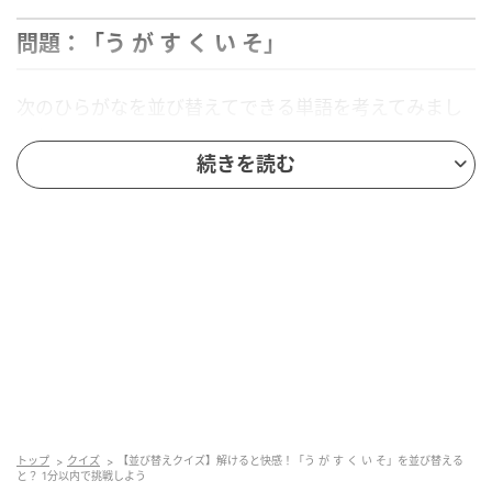
問題：「う が す く い そ」
次のひらがなを並び替えてできる単語を考えてみまし
ょう。
続きを読む
う が す く い そ
ヒント：最後の文字は「く」
答えを見る
↓
↓
↓
↓
↓
トップ
クイズ
【並び替えクイズ】解けると快感！「う が す く い そ」を並び替える
と？ 1分以内で挑戦しよう