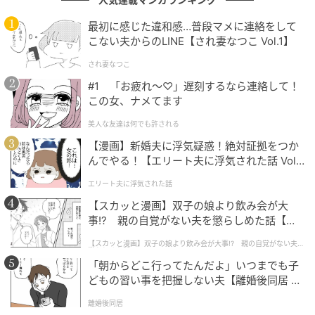
最初に感じた違和感…普段マメに連絡をして
こない夫からのLINE【され妻なつこ Vol.1】
され妻なつこ
#1 「お疲れ〜♡」遅刻するなら連絡して！
この女、ナメてます
美人な友達は何でも許される
【漫画】新婚夫に浮気疑惑！絶対証拠をつか
んでやる！【エリート夫に浮気された話 Vol.
1】
エリート夫に浮気された話
【スカッと漫画】双子の娘より飲み会が大
事!? 親の自覚がない夫を懲らしめた話【第1
話】
【スカッと漫画】双子の娘より飲み会が大事!? 親の自覚がない夫を
懲らしめた話
「朝からどこ行ってたんだよ」いつまでも子
どもの習い事を把握しない夫【離婚後同居 Vo
l.1】
離婚後同居