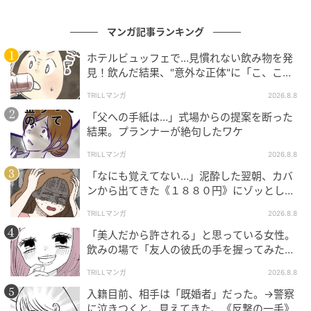
マンガ記事ランキング
ホテルビュッフェで…見慣れない飲み物を発
見！飲んだ結果、"意外な正体"に「こ、これ
は…！」
TRILLマンガ
2026.8.8
「父への手紙は…」式場からの提案を断った
結果。プランナーが絶句したワケ
TRILLマンガ
2026.8.8
「なにも覚えてない…」泥酔した翌朝、カバ
ンから出てきた《１８８０円》にゾッとした
ワケ
TRILLマンガ
2026.8.8
「美人だから許される」と思っている女性。
飲みの場で「友人の彼氏の手を握ってみた」
結果、“思わぬ反撃”に絶句
TRILLマンガ
2026.8.8
入籍目前、相手は「既婚者」だった。→警察
に泣きつくと、見えてきた、《反撃の一手》