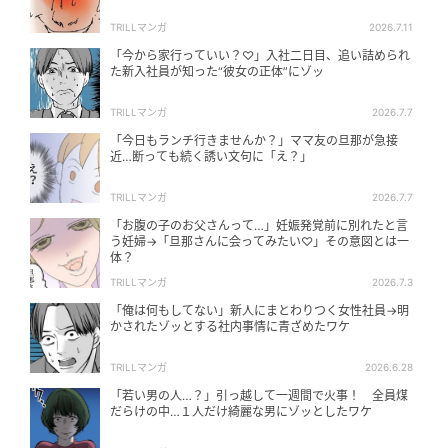
TRILLマンガ
2026.7.11
「今から家行っていい？♡」入社二日目、追い詰められ
た新入社員が知った“彼女の正体”にゾッ
TRILLマンガ
2026.7.7
「今日もランチ行きませんか？」ママ友の旦那が急接
近…断っても続く誘い文句に「え？」
TRILLマンガ
2026.7.7
「お腹の子のお父さんって…」妊娠発覚前に別れたと言
う妊婦→「旦那さんに会ってみたい♡」その意図とは一
体？
TRILLマンガ
2026.7.3
「俺は何もしてない」新人にまとわりつく女性社員→明
かされたゾッとする社内事情に青ざめたワケ
TRILLマンガ
2026.6.28
「若い男の人…？」引っ越して一週間で火事！ 全員煤
だらけの中…１人だけ綺麗な男にゾッとしたワケ