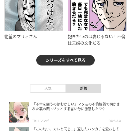
絶望のマリィさん
抱きたいのは妻じゃない！不倫
は夫婦の文化だろ
シリーズをすべて見る
人気
新着
「不幸を願うのはおかしい」マタ友の不倫相談で明かさ
れた裏の顔→ゾッとする言い分に激怒したワケ
TRILLマンガ
2026.8.3
「この匂い、カレと同じ…」返したハンカチを愛おしそ