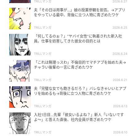
TRILLマンガ
2026.6.27
夫「その日は用事が…」娘の授業参観を拒否。→アプリ
をやっている最中、背後に立つ人物に青ざめたワケ
TRILLマンガ
2026.6.25
「何してるのぉ？」“ヤバイ女性”に執着された新入社
員。仕事を妨害してきた彼女の目的とは
TRILLマンガ
2026.6.24
「これは無理っスわ」不倫目的でマチアプを始めた夫→
チャラい後輩の一言に青ざめたワケ
TRILLマンガ
2026.6.21
夫「完璧な女でも飽きるだろ？」バレなきゃいいとアプ
リを始めるも→背後に立つ人物に青ざめたワケ
TRILLマンガ
2026.6.13
入社1日目…先輩「彼女いるよね？」新人「いないです
よ〜」と答えた直後、社内全員が青ざめたワケ
TRILLマンガ
2026.6.10