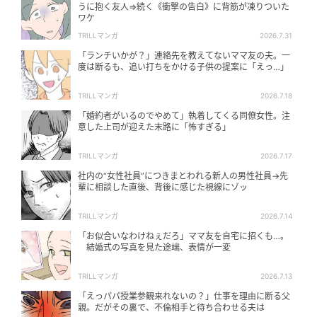
うに抱く友人⇒続く《衝撃の告白》に背筋が凍りついた
ワケ
TRILLマンガ
2026.7.31
「ランチいかが？」連絡先を教えてないママ友の夫。一
度は断るも、追い打ちをかける子供の提案に「えっ…」
TRILLマンガ
2026.7.18
「婚約者がいるのでやめて」執着してくる同僚女性。注
意した上司が迎えた末路に「怖すぎる」
TRILLマンガ
2026.7.17
社内の“女性社員”につきまとわれる新人の男性社員→先
輩に相談した直後、背後に感じた視線にゾッ
TRILLマンガ
2026.7.14
「お似合いなわけねぇだろ」ママ友を自宅に招くも…。
結婚式の写真を見た途端、表情が一変
TRILLマンガ
2026.7.13
「えっパパ授業参観来れないの？」仕事を理由に断る父
親。だがその裏で、不倫相手と待ち合わせる夫は