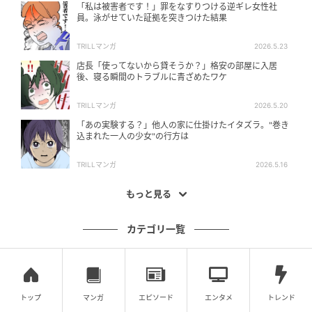
「私は被害者です！」罪をなすりつける逆ギレ女性社
員。泳がせていた証拠を突きつけた結果
TRILLマンガ
2026.5.23
店長「使ってないから貸そうか？」格安の部屋に入居
後、寝る瞬間のトラブルに青ざめたワケ
TRILLマンガ
2026.5.20
「あの実験する？」他人の家に仕掛けたイタズラ。"巻き
込まれた一人の少女"の行方は
TRILLマンガ
2026.5.16
もっと見る
カテゴリ一覧
トップ
マンガ
エピソード
エンタメ
トレンド