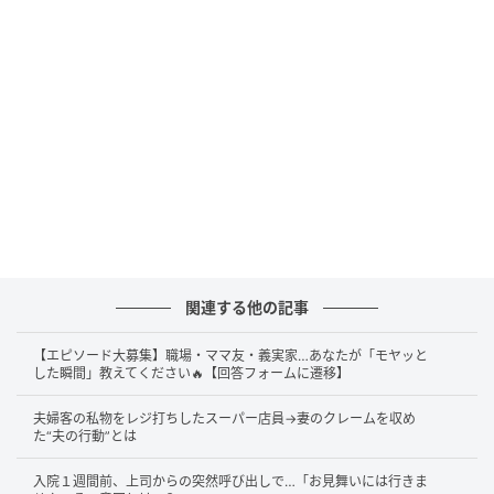
関連する他の記事
オニオンフライをあまり好きではないと話していたナ
【エピソード大募集】職場・ママ友・義実家…あなたが「モヤッと
オさんでしたが、仕方なく食べてみることに。しか
した瞬間」教えてください🔥【回答フォームに遷移】
し、一口食べるとその美味しさに驚き、「うまい、う
夫婦客の私物をレジ打ちしたスーパー店員→妻のクレームを収め
まい」と夢中で食べ続けます。その様子を見たりいな
た“夫の行動”とは
さんは、呆れたようにしていました。
入院１週間前、上司からの突然呼び出しで…「お見舞いには行きま