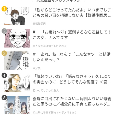
「朝からどこ行ってたんだよ」いつまでも子
どもの習い事を把握しない夫【離婚後同居 Vo
l.1】
離婚後同居
#1 「お疲れ〜♡」遅刻するなら連絡して！
この女、ナメてます
美人な友達は何でも許される
#1 あれ、私…なんで「こんなヤツ」と結婚
したんだっけ？
ナオさんは「嫌いだと思っていたけど、美味しかっ
た」と話しながら、オニオンフライをほとんど食べき
半分夫
ってしまいます。その様子を見たりいなさんは、
「気軽でいいね」「悩みなさそう」久しぶり
の再会なのに…どうしてそんな態度？ ＜変わ
「嘘……食べちゃったの……！？」とショックを受け、
ってしまった友人 1話＞【ため息がこぼれる
「私、まだ食べてない……」と涙を流すのでした。
変わってしまった友人
日には】
義母に口出されたくない… 周囲よりいい母親
だと思うのに／祖父母に子育て頼っちゃダメ
ですか？（1）【私のママ友付き合い事情 ま
祖父母に子育て頼っちゃダメですか？
んが】