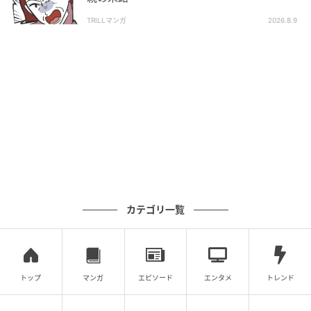
TRILLマンガ
2026.8.9
りいなさんの涙を見て焦ったナオさんは、「オニオン
フライ、買ってこようか？」と提案します。仕事終わ
りで疲れていたこともあり、まさか本当に買いに行か
されるとは思っていなかったナオさん。しかし、りい
なさんから「5個ね」と返され、結局買いに行くことに
なるのでした。
カテゴリ一覧
ヒステリックおばさん
トップ
マンガ
エピソード
エンタメ
トレンド