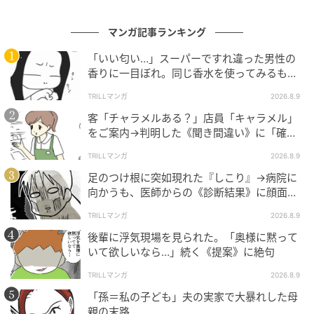
マンガ記事ランキング
「いい匂い…」スーパーですれ違った男性の
香りに一目ぼれ。同じ香水を使ってみるも…
納得いかなかったワケ
TRILLマンガ
2026.8.9
客「チャラメルある？」店員「キャラメル」
をご案内→判明した《聞き間違い》に「確か
に似てる」
TRILLマンガ
2026.8.9
足のつけ根に突如現れた『しこり』→病院に
向かうも、医師からの《診断結果》に顔面蒼
白
TRILLマンガ
2026.8.9
後輩に浮気現場を見られた。「奥様に黙って
いて欲しいなら…」続く《提案》に絶句
TRILLマンガ
2026.8.9
「孫＝私の子ども」夫の実家で大暴れした母
親の末路