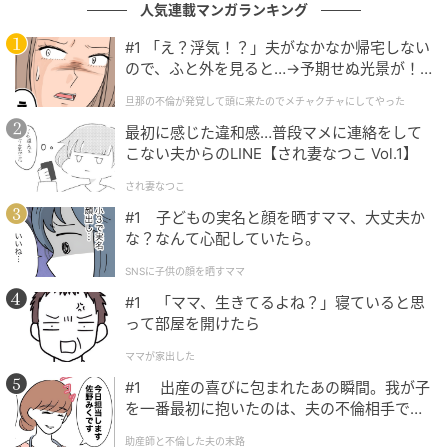
んとのやりとりなども楽しんでいます。趣味の一つで
人気連載マンガランキング
あるアクセサリー作りも続けていて、会うたびにすて
#1 「え？浮気！？」夫がなかなか帰宅しない
きな新作をプレゼントしてくれたりもします。
ので、ふと外を見ると…→予期せぬ光景が！
｜旦那の不倫が発覚して頭に来たのでメチャ
旦那の不倫が発覚して頭に来たのでメチャクチャにしてやった
この方から一度も配偶者の愚痴を聞いたことがなく、
クチャにしてやった
「お互いが自分のやりたいことを楽しんでいてストレ
最初に感じた違和感…普段マメに連絡をして
こない夫からのLINE【され妻なつこ Vol.1】
スがないの。今でも定期的に外食や旅行を楽しんでい
るわよ」と話してくれます。70代になっても仕事や趣
され妻なつこ
味を楽しみ、配偶者とも生涯のパートナーとして人生
#1 子どもの実名と顔を晒すママ、大丈夫か
な？なんて心配していたら。
を楽しんでいるこの先輩を見ていると、年を取るのも
怖くないと感じます。
SNSに子供の顔を晒すママ
#1 「ママ、生きてるよね？」寝ていると思
って部屋を開けたら
まとめ
ママが家出した
30歳で最初の離婚をした私。20代後半から40代半ばま
#1 出産の喜びに包まれたあの瞬間。我が子
を一番最初に抱いたのは、夫の不倫相手でし
では大変すぎて、自分の人生を楽しむという意識さえ
た。
ありませんでした。気が付けばもう50歳……と落ち込ん
助産師と不倫した夫の末路