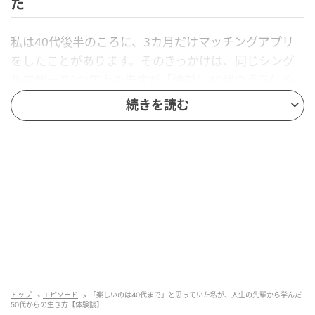
た
私は40代後半のころに、3カ月だけマッチングアプリ
をしたことがあります。そのきっかけは、同じシング
ルマザーで2つ年上の先輩が「絶対に40代のうちにや
ったほうがいいよ。男性は年齢でソートするから、50
続きを読む
代はそもそも対象にならなくなるよ」と言われたこと
でした。「女性の価値は40代と50代でそんなに違う
の？」という焦りの気持ちを、そのとき強く感じたの
を覚えています。
ですが、アプリをきっかけに30〜50代という幅広い世
代の男性と交流したことで、「そこまで年齢を意識す
る必要はないのかも」と思えるようになりました。そ
して最近は仕事を通して、いわゆるシニアと呼ばれる
女性たちと知り合い、やっぱり人は年齢ではないと実
トップ
エピソード
「楽しいのは40代まで」と思っていた私が、人生の先輩から学んだ
感できるようになっています。
50代からの生き方【体験談】