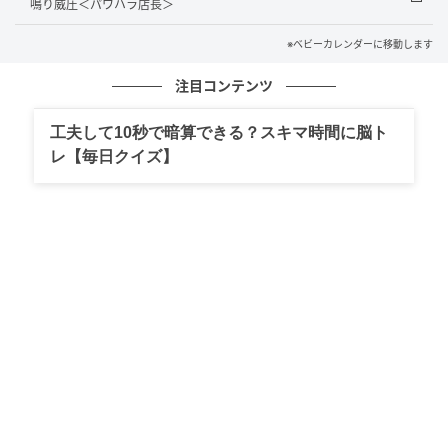
鳴り威圧＜パワハラ店長＞
す。のろけ話や写真なども見せてくれるのですが本当
にお似合いの2人で、60代でもお互い好きで支え合っ
※ベビーカレンダーに移動します
ていること、それを周囲に公言できることもステキだ
注目コンテンツ
なと思っています。
工夫して10秒で暗算できる？スキマ時間に脳ト
その先輩の決まり文句は「運命の相手は出会えばわか
レ【毎日クイズ】
るのよ。焦ることないのよ」です。私は今は恋愛お休
み中ですが、いつかそんな相手に出会うかもしれない
と、アラフィフでも思うことができています。
仕事や趣味を楽しんでいる70代の先輩
もう1人は70代。この方とも仕事で知り合ったのです
が、今も通訳として現役で活躍している方です。その
せいか70代には見えない若々しさで、ブログやSNSな
どでも趣味の文章を書きつづっており、フォロワーさ