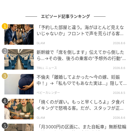
だこともありますが、このような先輩たちが何歳にな
っても輝いて、人生を楽しんでいる姿を見ると勇気づ
エピソード記事ランキング
けられます。私も焦らずに50歳以降の人生を、自分な
「予約した部屋と違う。海がほとんど見えな
りのペースで楽しんでいこうと思います。
いじゃないか」フロントで声を荒らげる客。
だが、支配人が予約記録を示した結果
※記事の内容は公開当時の情報であり、現在と異なる
GLAM
2026.8.6
場合があります。記事の内容は個人の感想です。
新幹線で「席を倒します」伝えてから倒した
ら…→その後、後ろの乗客の“予想外の行動”に
「不快ですぐに立ち去りました」
著者：ナカムラ アキノ／40代女性。40歳で再び独身に
TRILL ニュース
2026.8.6
戻った、バツ2シングルマザー。30代まではボディラ
不倫夫「離婚してよかった〜今の嫁、妊娠
インにも肌にも自信あり。40代初期はプロポーション
中！」→「私も♡でもあなた実は…」隠して
を褒められたり、そこそこモテたりでいい気になって
いた事実を暴露した結果
ベビーカレンダー
2026.8.5
いたが、40代半ばになり加齢の現実を徐々に目の当た
「焼くのが遅い。もっと早くしろよ」夕食バ
りにしている最中。
イキングで怒鳴る客。だが、スタッフが正論
を並べた結果
イラスト：おみき
GLAM
2026.8.6
「月3000円の区画に、また自転車」無断駐輪