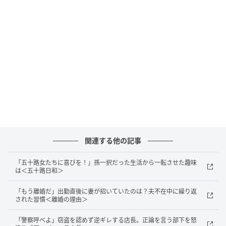
今でもパートナーとラブラブな60代の先輩
そのうち1人は60代。共通の知り合いがセクハラで有
名なおじさまで、バツ2でお酒の強い私のことを「この
人は男遍歴がすごくて酒豪なんだよ」と紹介したの
で、私は穴があったら入りたいくらいでした。
そうするとその先輩はさらっと「男遍歴なら私も負け
てませんよ。お酒も好きなので今度一緒に飲みましょ
関連する他の記事
うね」と返してくれたのです。社交辞令の切り返しが
さすがだなとそれだけでも感服したのですが、その後
「五十路女たちに喜びを！」孫一択だった生活から一転させた趣味
本当に連絡をくれて、今やすっかり飲み友だちとなっ
は＜五十路日和＞
ています。
「もう離婚だ」出勤直後に妻が招いていたのは？夫不在中に繰り返
された習慣＜離婚の理由＞
その先輩はバツ1で、アラフィフで運命の相手と出会っ
たとのことで、そのパートナーとは今でもラブラブで
「警察呼べよ」窃盗を認めず逆ギレする店長。正論を言う部下を怒