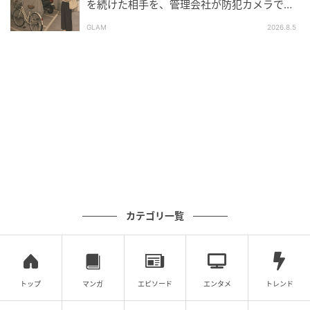
※ベビーカレンダーが独自に実施したアンケートで集
を続けた相手を、管理会社が防犯カメラで特
定した朝
めた読者様の体験談をもとに記事化しています（回答
GLAM
2026.8.5
時期：2026年3月）
ベビーカレンダー／ウーマンカレンダー編集室
元記事で読む
クリエイター情報
ベビーカレンダー
ベビーカレンダーは妊娠・出産・育児の情報サイト
です。みんなのクチコミや体験談から産婦人科検
索、おでかけ情報、離乳食レシピまで。月間利用者1
カテゴリ一覧
000万人以上。
作品をもっとみる
トップ
マンガ
エピソード
エンタメ
トレンド
の記事をもっとみる