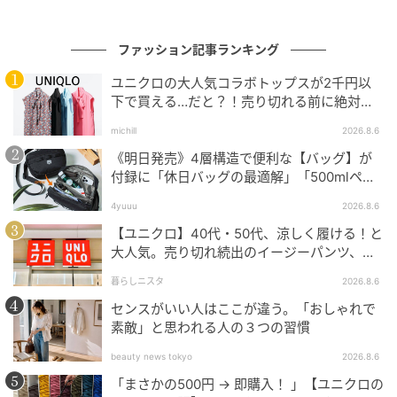
ファッション記事ランキング
ユニクロの大人気コラボトップスが2千円以
下で買える…だと？！売り切れる前に絶対買
い！
michill
2026.8.6
《明日発売》4層構造で便利な【バッグ】が
付録に「休日バッグの最適解」「500mlペッ
オトナミューズ ウェブ
トボトルも入る」
4yuuu
2026.8.6
ホワイトバレエブーツ［ヒール1.2㎝］¥42,900（スペ
【ユニクロ】40代・50代、涼しく履ける！と
ルタ／フラッパーズ）
大人気。売り切れ続出のイージーパンツ、買
ってみた！
スタイリスト 伊東牧子さん
暮らしニスタ
2026.8.6
シアー×バレエにキュンとしている春です♡
センスがいい人はここが違う。「おしゃれで
素敵」と思われる人の３つの習慣
—— メガネも流行ってますよね。うちの編集部も全員
beauty news tokyo
2026.8.6
かけてるくらい。
「まさかの500円 → 即購入！ 」【ユニクロの