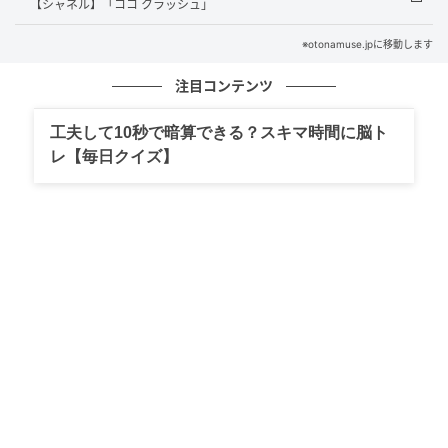
【シャネル】「ココ クラッシュ」
※otonamuse.jpに移動します
注目コンテンツ
オトナミューズ ウェブ
工夫して10秒で暗算できる？スキマ時間に脳ト
レ【毎日クイズ】
—— 伊東さんの注目トレンド小物を教えて！
今シーズン特に乙女心炸裂なアイテムが気になりま
す。色もそうですし、ロマンティックなものに特にぐ
っときちゃいますね。シンプルな服のトレンドが長か
った反動かもしれないですね。しかも春夏で軽装にな
るので、小物もできるだけ軽やかにしたい気分です。
サイズ感も素材感もとにかくエアリーに注目ですよ！
—— この超絶可愛いバレエシューズは？