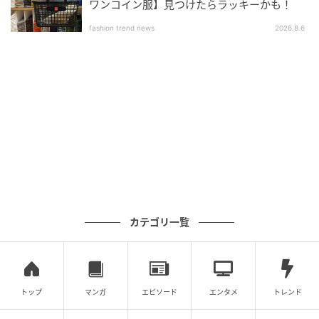
ワンコイン服】見つけたらラッキーかも！
私も今まで似合わないと決めつけて距離を置いていた
fashion trend news
2026.8.6
のですが、今こそチャンスかなって。黒縁とかだと顔
に重さが出てしまい、欲しくない主張が強くなってし
まうのですが、これはすごく着けやすくって。絶妙な
レトロ感とちょっともっさりした感じがいいんです。
キャミなどで肌見せしたときにあえてこんなシルバー
おじメガネをかけて、少女とおじのMIX感を楽しみた
いです♡
カテゴリ一覧
トップ
マンガ
エピソード
エンタメ
トレンド