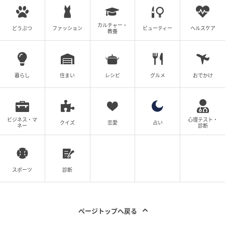
カルチャー・
どうぶつ
ファッション
ビューティー
ヘルスケア
教養
暮らし
住まい
レシピ
グルメ
おでかけ
オトナミューズ ウェブ
ビジネス・マ
心理テスト・
クイズ
恋愛
占い
ネー
診断
上：アイウェア¥58,300、下：アイウェア¥53,900（共
にネイティブ サンズ／プライベート アイズ アンド ト
ラッカーズ）
スポーツ
診断
スタイリスト 伊東牧子さん
シルバーおじメガネがキテます！
ページトップへ戻る