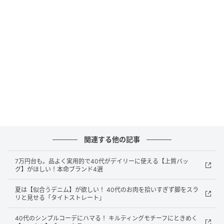
ーキティバッグ」。春夏の軽装に映える、軽やかなア
イテムを中心にお届けします。
伊東牧子 × トレンドミーハー小物
関連する他の記事
7万円台も。品よく実用的で40代がデイリーに使える【上質バッ
グ】がほしい！本命ブランド4選
夏は【似合うデニム】が欲しい！ 40代のお肉を拾いすぎず脚をスラ
リと見せる「タイトストレート」
40代のシンプルコーデにハマる！ キルティングモチーフにときめく