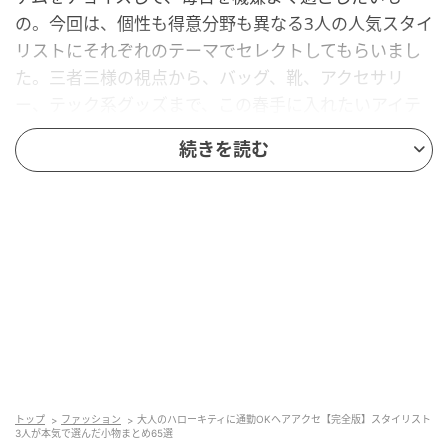
の。今回は、個性も得意分野も異なる3人の人気スタイ
リストにそれぞれのテーマでセレクトしてもらいまし
た。三者三様の視点から、バッグ、靴、アクセサリ
ー、テック系グッズまで、この春手に入れたいアイテ
ムを一挙ご紹介します♡
続きを読む
シアーバレエにおじメガネ、大人のハローキ
ティバッグも♡ 伊東牧子の【トレンドミーハ
ー小物】
今シーズンのキーワードは「乙女心炸裂」！ シンプル
な服のトレンドが長かった反動か、ロマンティックで
心ときめくアイテムに注目が集まっています。トレン
ドのキャッチ力に定評のある伊東牧子さんが真っ先に
ピックアップしたのは、シアー素材のバレエブーツ、
トップ
ファッション
大人のハローキティに通勤OKヘアアクセ【完全版】スタイリスト
目に入るたびに邪念を払ってくれそうな「大人のハロ
3人が本気で選んだ小物まとめ65選