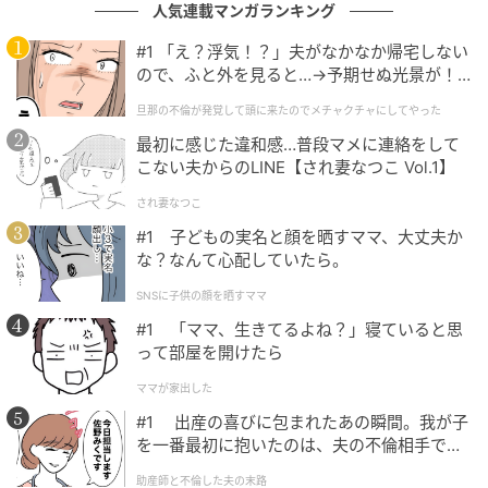
人気連載マンガランキング
バレエシューズは永遠に大好きなのですが、今買うな
らこんなひねりがきいたモノを大人にオススメしたい
#1 「え？浮気！？」夫がなかなか帰宅しない
ので、ふと外を見ると…→予期せぬ光景が！
です！ シアーな素材が軽やかで春にぴったりでうっと
｜旦那の不倫が発覚して頭に来たのでメチャ
り♡ 軽やかな春色ウェアやライトブルーデニムと合わ
旦那の不倫が発覚して頭に来たのでメチャクチャにしてやった
クチャにしてやった
せたら可愛いはず。これはショートブーツのような形
最初に感じた違和感…普段マメに連絡をして
なので、見た目以上にはきやすくて欲しくてたまりま
こない夫からのLINE【され妻なつこ Vol.1】
せん。ソックス入れてもいいし、もちろん素足でも。
され妻なつこ
#1 子どもの実名と顔を晒すママ、大丈夫か
な？なんて心配していたら。
SNSに子供の顔を晒すママ
#1 「ママ、生きてるよね？」寝ていると思
って部屋を開けたら
ママが家出した
#1 出産の喜びに包まれたあの瞬間。我が子
を一番最初に抱いたのは、夫の不倫相手でし
た。
助産師と不倫した夫の末路