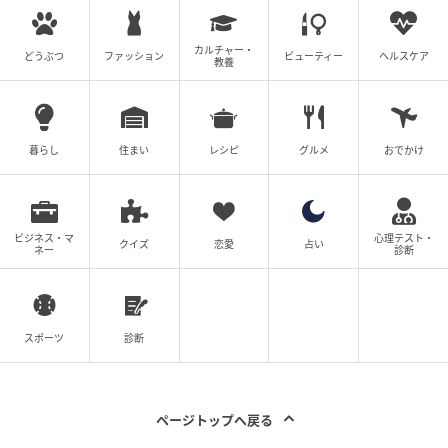
カルチャー・
どうぶつ
ファッション
ビューティー
ヘルスケア
教養
暮らし
住まい
レシピ
グルメ
おでかけ
ビジネス・マ
心理テスト・
クイズ
恋愛
占い
ネー
診断
バスクチーズケーキ メロンシャンティ
スペシャリテのバスクチーズケーキも、メロンシャン
ティが添えられた特別バージョンでお目見え。麻布台
スポーツ
診断
ヒルズのレストラン「Balcony by 6th」で不動の人気
を誇る「バスクチーズケーキ」をメロンのシャンティ
クリームとともに味わいます。
ページトップへ戻る