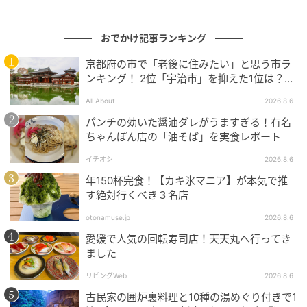
る今の季節にうれしいウェルカムドリンクです。
おでかけ記事ランキング
AMUSE
京都府の市で「老後に住みたい」と思う市ラ
ンキング！ 2位「宇治市」を抑えた1位は？
【2026年調査】
All About
2026.8.6
パンチの効いた醤油ダレがうますぎる！有名
ちゃんぽん店の「油そば」を実食レポート
イチオシ
2026.8.6
年150杯完食！【カキ氷マニア】が本気で推
す絶対行くべき３名店
otonamuse.jp
2026.8.6
愛媛で人気の回転寿司店！天天丸へ行ってき
ました
リビングWeb
2026.8.6
古民家の囲炉裏料理と10種の湯めぐり付きで1