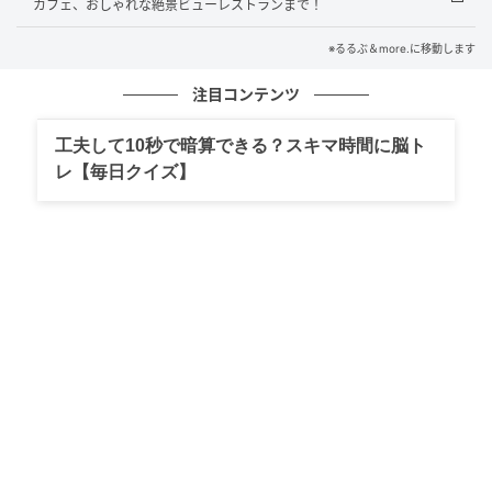
始まり、スイーツとセイボリー、そしてスペシャリテ
カフェ、おしゃれな絶景ビューレストランまで！
のバスクチーズケーキが楽しめます。
※るるぶ＆more.に移動します
ドリンクは、兵庫県芦屋市創業で、関西で人気の紅茶
注目コンテンツ
インポーター「Uf-fu」による紅茶のほか、なんとスパ
工夫して10秒で暗算できる？スキマ時間に脳ト
ークリングワインなどのアルコールまで20種類が飲み
レ【毎日クイズ】
放題です！
静岡県産 クラウンメロンを使ったメロンアフ
タヌーンティーを編集部が食レポ！
FIRST DRINK