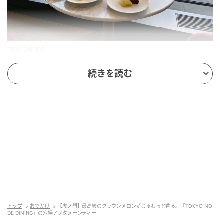
TOKYO NODE
オープンキッチンもありつつ、開放感あふれるガラス
続きを読む
張りの空間が魅力の「TOKYO NODE DINING」。45階
という高層階からは、東京らしい絶景を見下ろすこと
ができます。ちなみに１人500円で窓際確約にできる
ので、ここぞというときはぜひ窓際確約で予約してみ
て。
クラシックなイタリア料理をベースに、全国各地の食
材を使ったシーズナルメニューや、「TOKYO NODE」
で開催されるイベントとのコラボメニューも随時そろ
い、季節ごとに訪れたくなるレストランです。
トップ
おでかけ
【虎ノ門】最高級のクラウンメロンがじゅわっと香る。「TOKYO NO
DE DINING」の穴場アフタヌーンティー