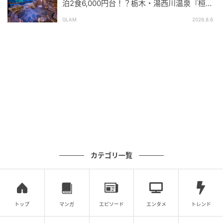
クラウンメロンと生ハム
泊2食6,000円台！？栃木・湯西川温泉『桓武
平氏ゆかりの宿 揚羽』で叶う秘境ステイ
GLAM
2026.8.6
次にいただいたのがアミューズの「生ハムと静岡県産
クラウンメロン」。今回のアフタヌーンティーの主
役、静岡県産クラウンメロンに生ハムを合わせた王道
の一品です。
クラウンメロンはマスクメロンのなかでも最高級のブ
ランドで、豊かな香りと上品な甘さ、果肉の軟らかさ
がピカイチの贅沢フルーツ。生ハムのしっかりとした
塩味と一緒に、まずはクラウンメロンそのもののおい
しさにふれてみてください。
カテゴリ一覧
SPECIALTY
トップ
マンガ
エピソード
エンタメ
トレンド