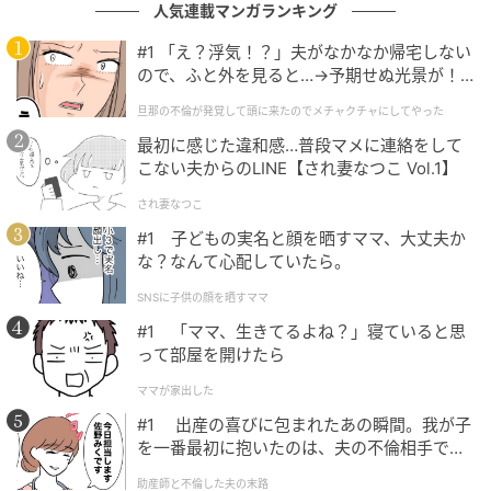
人気連載マンガランキング
#1 「え？浮気！？」夫がなかなか帰宅しない
ので、ふと外を見ると…→予期せぬ光景が！
｜旦那の不倫が発覚して頭に来たのでメチャ
旦那の不倫が発覚して頭に来たのでメチャクチャにしてやった
クチャにしてやった
最初に感じた違和感…普段マメに連絡をして
こない夫からのLINE【され妻なつこ Vol.1】
され妻なつこ
#1 子どもの実名と顔を晒すママ、大丈夫か
な？なんて心配していたら。
メロンミントフィズ
SNSに子供の顔を晒すママ
#1 「ママ、生きてるよね？」寝ていると思
それではさっそく今シーズンのメロンアフタヌーンテ
って部屋を開けたら
ィーを実食！
ママが家出した
#1 出産の喜びに包まれたあの瞬間。我が子
まずは乾杯用に「メロン ミントフィズ」が運ばれてき
を一番最初に抱いたのは、夫の不倫相手でし
ました。甘さは控えめで、メロンの香りとミントのす
た。
助産師と不倫した夫の末路
っきりとした清涼感が特徴の味わい。暑さも垣間見え