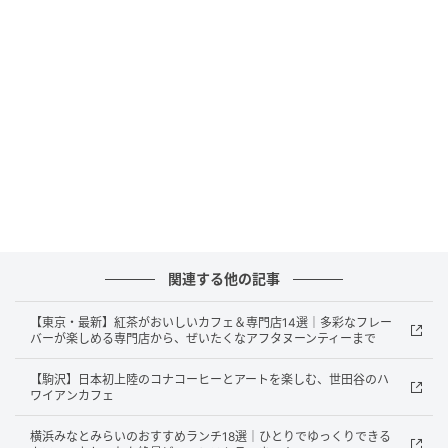
関連する他の記事
【東京・最新】紅茶がおいしいカフェ＆専門店14選｜多彩なフレー
アフタヌーンティー
バーが楽しめる専門店から、ぜいたくなアフタヌーンティーまで
そんな「TOKYO NODE DINING」のアフタヌーンティ
【駒沢】日本初上陸のコナコーヒーとアートを楽しむ、世田谷のハ
ーは“レストランが提案するコース仕立てのアフタヌー
ワイアンカフェ
ンティー”になっているのがポイント。アミューズから
横浜みなとみらいのおすすめランチ18選｜ひとりでゆっくりできる